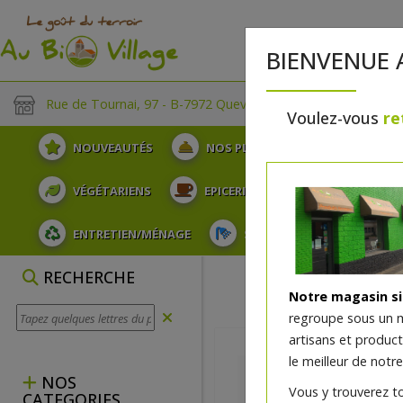
BIENVENUE 
Rue de Tournai, 97 - B-7972 Quevaucamps
Voulez-vous
re
NOUVEAUTÉS
NOS PLATEAUX
FRUITS
VÉGÉTARIENS
EPICERIE
PLATS TRAITEUR
ENTRETIEN/MÉNAGE
SOINS ET HYGIÈNE DU COR
RECHERCHE
Notre magasin s
regroupe sous un 
artisans et produc
le meilleur de notre
NOS
Vous y trouverez t
CATEGORIES