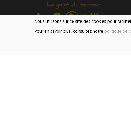
Nous utilisons sur ce site des cookies pour facilit
Pour en savoir plus, consultez notre
politique de c
Notre magasin situé à Quevaucamps réunit sous 
toit les produits de plus de 50 artisans et
producteurs régionaux pour vous servir du petit
déjeuner au souper.
Qui sommes nous ?
Le blog
Contact