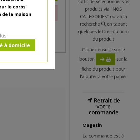
suffit de sélectionner vos
our le corps
produits via "NOS
le moment.
n de la maison
CATEGORIES" ou via la
recherche
en tapant
quelques lettres du nom
lus
du produit
ré à domicile
Cliquez ensuite sur le
bouton
sur la
fiche du produit pour
l'ajouter à votre panier
Retrait de
votre
commande
Magasin
La commande est à