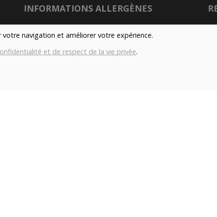
INFORMATIONS ALLERGÈNES
R
Tous nos produits sont susceptibles de contenir
er votre navigation et améliorer votre expérience.
des allergènes. Si vous souhaitez avoir de plus
onfidentialité et de respect de la vie privée
.
amples informations sur ceux-ci, vous pouvez
son
nous contacter par e-mail à l'adresse
info@aubiovillage.be
Nu
IMAGES
Gé
Les images présentées pour illuster les produits
Co
en vente sur ce site ne sont pas contractuelles.
con
TAGS
Local
Durable
Fermier
Magasin
H