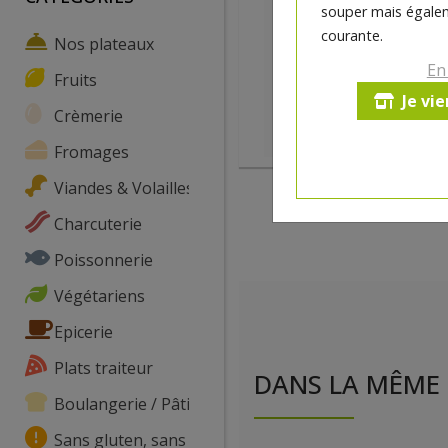
souper mais égalem
courante.
Nos plateaux
En
Fruits
Je vi
Crèmerie
Fromages
Viandes & Volailles
Charcuterie
Poissonnerie
Végétariens
Epicerie
Plats traiteur
DANS LA MÊME 
Boulangerie / Pâtisserie
Sans gluten, sans lactose, ...