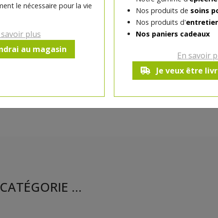
ent le nécessaire pour la vie
Nos produits de
soins p
Ce produit est indisponible pour 
Nos produits d'
entretie
 savoir plus
Nos paniers cadeaux
endrai au magasin
En savoir p
Je veux être liv
CATÉGORIE ...