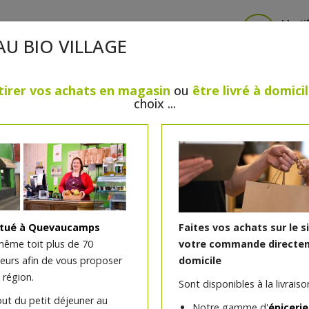
Identi
AU BIO VILLAGE
tirer vos achats en magasin
ou
être livré à domici
choix ...
CRÈMERIE
FROMAGES
VIANDES & VOLAILLES
BOULANGERIE / PÂTISSERIE
SANS GLUTEN, SANS LAC
PS
BEAUTÉ
HUILES ESSENTIELLES
MAISON
itué à Quevaucamps
Faites vos achats sur le s
même toit plus de 70
votre commande directem
teurs afin de vous proposer
domicile
Cougnolle sucre 250g
 région.
Sont disponibles à la livraison
out du petit déjeuner au
Notre gamme d'
épicerie