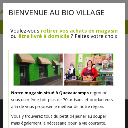
0
BIENVENUE AU BIO VILLAGE
Voulez-vous
retirer vos achats en magasin
ou
être livré à domicile
? Faites votre choix
DESSERTS
...
Il n'y a rien à vous proposer pour l'instant.
Veuillez revenir plus tard.
Notre magasin situé à Quevaucamps
regroupe
sous un même toit plus de 70 artisans et producteurs
afin de vous proposer le meilleur de notre région.
Vous y trouverez tout du petit déjeuner au souper
mais également le nécessaire pour la vie courante.