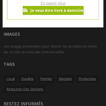
En savoir plus
Tous nos produits sont susceptibles de contenir des
Je veux être livré à domicile
allergènes. Si vous souhaitez avoir de plus amples
informations sur ceux-ci, vous pouvez nous contacter par e-
mail à l'adresse
info@aubiovillage.be
IMAGES
Les images présentées pour illuster les produits en vente
sur ce site ne sont pas contractuelles.
TAGS
Local
Durable
Fermier
Magasin
Producteur
Réduction Des Déchets
RESTEZ INFORMÉS