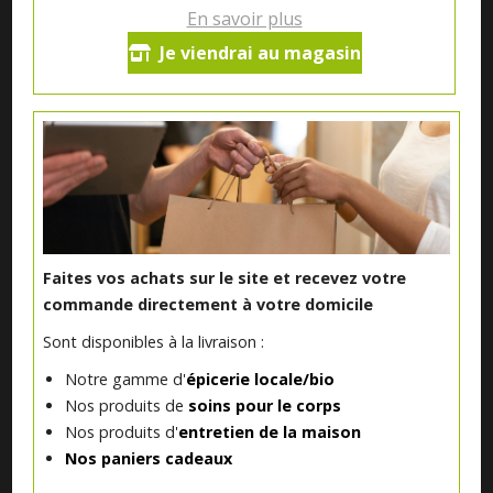
En savoir plus
Je viendrai au magasin
Notre magasin situé à Quevaucamps réunit sous son toit les
produits de plus de 50 artisans et producteurs régionaux pour
vous servir du petit déjeuner au souper.
Qui sommes nous ?
Faites vos achats sur le site et recevez votre
Le blog
commande directement à votre domicile
Sont disponibles à la livraison :
Contact
Notre gamme d'
épicerie locale/bio
Nos produits de
soins pour le corps
Nos produits d'
entretien de la maison
INFORMATIONS ALLERGÈNES
Nos paniers cadeaux