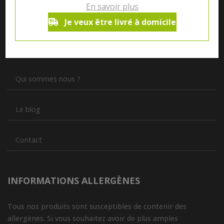
En savoir plus
Je veux être livré à domicile
Notre magasin situé à Quevaucamps réunit sous son toit les
produits de plus de 50 artisans et producteurs régionaux pour
vous servir du petit déjeuner au souper.
Qui sommes nous ?
Le blog
Contact
INFORMATIONS ALLERGÈNES
Tous nos produits sont susceptibles de contenir des
allergènes. Si vous souhaitez avoir de plus amples