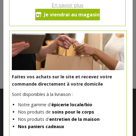
En savoir plus
Je viendrai au magasin
Charmeux de vache au fenugrec bio
24.98€/kg
-
+
0.1
kg
2.5
€
Réception le
vendredi 14/08 (09:00)
Faites vos achats sur le site et recevez votre
commande directement à votre domicile
Sont disponibles à la livraison :
Notre gamme d'
épicerie locale/bio
Nos produits de
soins pour le corps
Nos produits d'
entretien de la maison
Nos paniers cadeaux