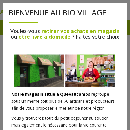
0
BIENVENUE AU BIO VILLAGE
Voulez-vous
retirer vos achats en magasin
ou
être livré à domicile
? Faites votre choix
FROMAGE FRAIS
...
Fromages
>
Fromage frais
>
Au lait de vache
Notre magasin situé à Quevaucamps
regroupe
sous un même toit plus de 70 artisans et producteurs
afin de vous proposer le meilleur de notre région.
Vous y trouverez tout du petit déjeuner au souper
mais également le nécessaire pour la vie courante.