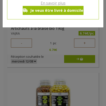
En savoir plus
Je veux être livré à domicile
Artichauts à la braise bio 190g
6.74€/pc
VAJRA
-
+
1
pc
6.74
€
Réception souhaitée le