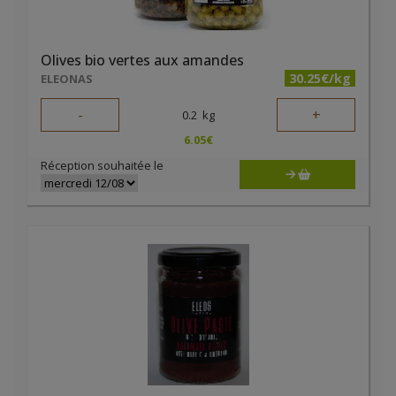
Olives bio vertes aux amandes
30.25€/kg
ELEONAS
-
+
0.2
kg
6.05
€
Réception souhaitée le