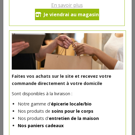
En savoir plus
Je viendrai au magasin
Tartinade aubergine bio 180g
3.63€/pc
HYGIENA
-
+
1
pc
3.63
€
Réception souhaitée le
Faites vos achats sur le site et recevez votre
commande directement à votre domicile
Sont disponibles à la livraison :
Epicerie
>
Apéritif
>
Tartinades
Notre gamme d'
épicerie locale/bio
Nos produits de
soins pour le corps
Nos produits d'
entretien de la maison
Nos paniers cadeaux