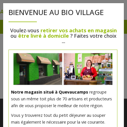
0
BIENVENUE AU BIO VILLAGE
Voulez-vous
retirer vos achats en magasin
ou
être livré à domicile
? Faites votre choix
EAUX DE TOILETTE
...
Il n'y a rien à vous proposer pour l'instant.
Veuillez revenir plus tard.
Notre magasin situé à Quevaucamps
regroupe
sous un même toit plus de 70 artisans et producteurs
afin de vous proposer le meilleur de notre région.
Vous y trouverez tout du petit déjeuner au souper
mais également le nécessaire pour la vie courante.