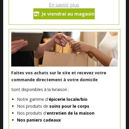
En savoir plus
Je viendrai au magasin
Notre magasin situé à Quevaucamps réunit sous son toit les
produits de plus de 50 artisans et producteurs régionaux pour
vous servir du petit déjeuner au souper.
Qui sommes nous ?
Faites vos achats sur le site et recevez votre
Le blog
commande directement à votre domicile
Sont disponibles à la livraison :
Contact
Notre gamme d'
épicerie locale/bio
Nos produits de
soins pour le corps
Nos produits d'
entretien de la maison
INFORMATIONS ALLERGÈNES
Nos paniers cadeaux