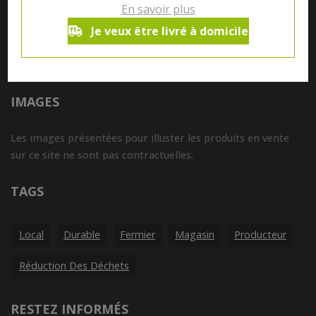
En savoir plus
Tous nos produits sont susceptibles de contenir des
Je veux être livré à domicile
allergènes. Si vous souhaitez avoir de plus amples
informations sur ceux-ci, vous pouvez nous contacter par e-
mail à l'adresse
info@aubiovillage.be
IMAGES
Les images présentées pour illuster les produits en vente
sur ce site ne sont pas contractuelles.
TAGS
Local
Durable
Fermier
Magasin
Producteur
Réduction Des Déchets
RESTEZ INFORMÉS