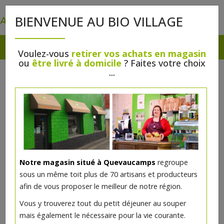
0
BIENVENUE AU BIO VILLAGE
Voulez-vous
retirer vos achats en magasin
ou
être livré à domicile
? Faites votre choix
...
Horaire d'été
Au Bio Village sera fermé du lundi 20 juillet
au dimanche 2 août.Puis du lundi 3 août au
dimanche 16 août l’horaire sera celui de
Lauriane :Mercredi : 14h-18hJeudi : 9h-12h30
et 14h-18hVendredi :…
Notre magasin situé à Quevaucamps
regroupe
sous un même toit plus de 70 artisans et producteurs
en savoir plus ...
afin de vous proposer le meilleur de notre région.
Vous y trouverez tout du petit déjeuner au souper
mais également le nécessaire pour la vie courante.