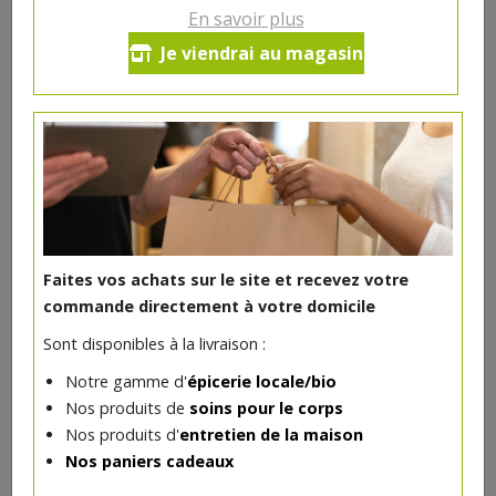
En savoir plus
NOTRE SÉLECTION
Je viendrai au magasin
Venez découvrir le Coffee Corner dans votre épicerie
Au Bio Village !!!
Nous vous proposons de déguster un café, un thé et/ou
une pâtisserie dans notre coin cosy.
Le Coffee Corner est ouvert aux heures d'ouverture du
magasin.
Faites vos achats sur le site et recevez votre
Bienvenue !!!
commande directement à votre domicile
Sont disponibles à la livraison :
Notre gamme d'
épicerie locale/bio
Nos produits de
soins pour le corps
Nos produits d'
entretien de la maison
Paniers cadeaux
Nos paniers cadeaux