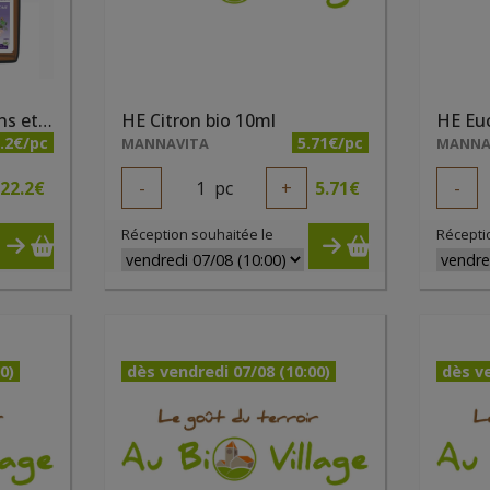
Flexarome – articulations et muscleso 100ml
HE Citron bio 10ml
HE Euc
.2€/pc
5.71€/pc
MANNAVITA
MANNA
22.2
€
-
1
pc
+
5.71
€
-
Réception souhaitée le
Récepti
0)
dès vendredi 07/08 (10:00)
dès ve