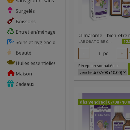
Sans gluten, sans lactose, ...
Surgelés
Boissons
Entretien/ménage
12.
LABORATOIRE COSBIONAT
Soins et hygiène du corps
Beauté
-
1
pc
+
Huiles essentielles
Réception souhaitée le
Maison
Cadeaux
dès vendredi 07/08 (10:0