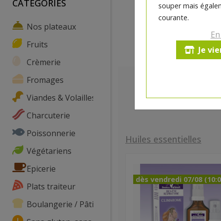
CATEGORIES
souper mais égalem
courante.
Nos plateaux
En
Fruits
Je vi
Crèmerie
Fromages
Viandes & Volailles
Charcuterie
Poissonnerie
Huiles essentielles
Végétariens
Epicerie
dès vendredi 07/08 (10:0
Plats traiteur
Boulangerie / Pâtisserie