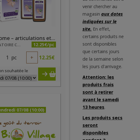
venir chercher au
magasin
aux dates
indiquées sur le
site.
En effet,
certains produits ne
Flexarome – articulations et muscles 50ml
sont disponibles
12.25€/pc
LABORATOIRE COSBIONAT
que certains jours
1
pc
+
12.25
€
de la semaine selon
les jours d'arrivage.
on souhaitée le
Attention: les
produits frais
sont à retirer
avant le samedi
13 heures
.
ndredi 07/08 (10:00)
Les produits secs
seront
disponibles