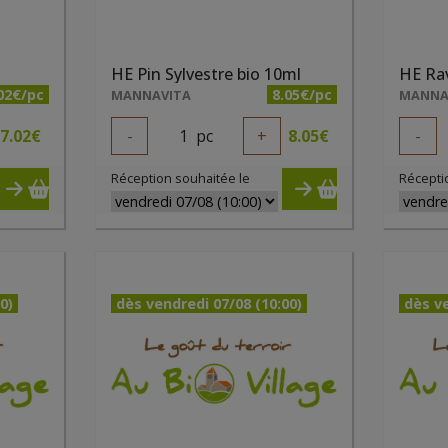
HE Pin Sylvestre bio 10ml
HE Rav
02€/pc
8.05€/pc
MANNAVITA
MANNA
7.02
€
-
1
pc
+
8.05
€
-
Réception souhaitée le
Récepti
0)
dès vendredi 07/08 (10:00)
dès ve