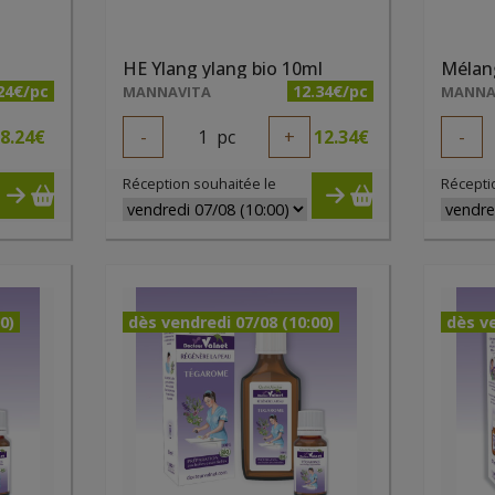
HE Ylang ylang bio 10ml
24€/pc
12.34€/pc
MANNAVITA
MANNA
8.24
€
-
1
pc
+
12.34
€
-
Réception souhaitée le
Récepti
0)
dès vendredi 07/08 (10:00)
dès ve