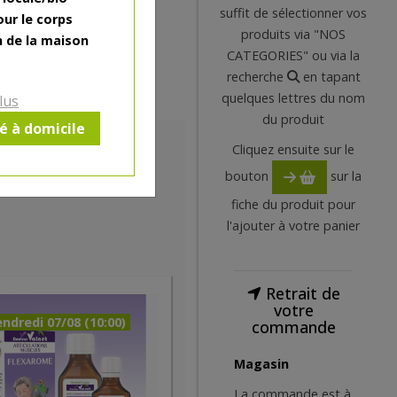
suffit de sélectionner vos
our le corps
produits via "NOS
n de la maison
CATEGORIES" ou via la
recherche
en tapant
quelques lettres du nom
lus
du produit
ré à domicile
Cliquez ensuite sur le
bouton
sur la
fiche du produit pour
l'ajouter à votre panier
Retrait de
votre
ndredi 07/08 (10:00)
commande
Magasin
La commande est à