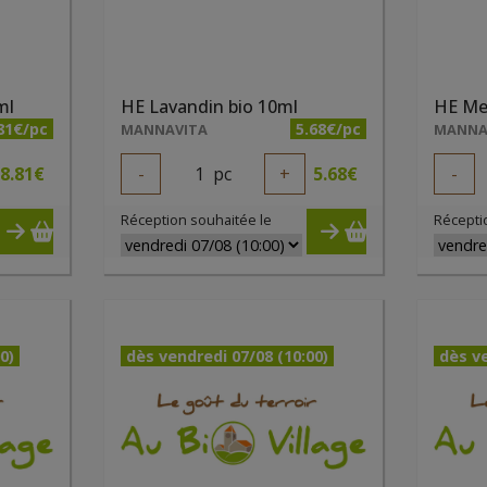
ml
HE Lavandin bio 10ml
HE Me
81€/pc
5.68€/pc
MANNAVITA
MANNA
8.81
€
-
1
pc
+
5.68
€
-
Réception souhaitée le
Récepti
0)
dès vendredi 07/08 (10:00)
dès ve