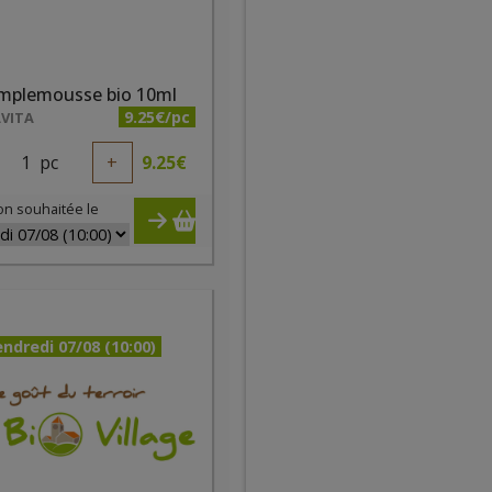
mplemousse bio 10ml
9.25€/pc
VITA
1
pc
+
9.25
€
on souhaitée le
ndredi 07/08 (10:00)