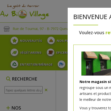
BIENVENUE 
Rue de Tournai, 97 - B-7972 Quevaucamps
Voulez-vous
re
NOUVEAUTÉS
NOS PLATEAUX
FRUITS
VÉGÉTARIENS
EPICERIE
PLATS TRAITEUR
ENTRETIEN/MÉNAGE
SOINS ET HYGIÈNE DU COR
HUILES ESSEN
RECHERCHE
Notre magasin s
regroupe sous un 
artisans et produc
le meilleur de notre
NOS
Vous y trouverez t