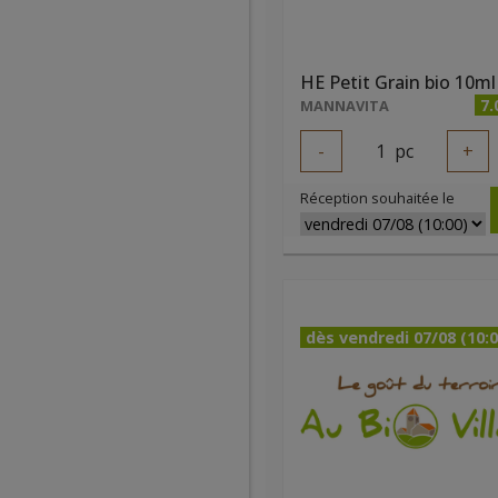
HE Petit Grain bio 10ml
7.
MANNAVITA
-
1
pc
+
Réception souhaitée le
dès vendredi 07/08 (10:0