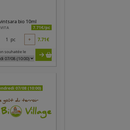
intsara bio 10ml
7.71€/pc
VITA
1
pc
+
7.71
€
on souhaitée le
ndredi 07/08 (10:00)