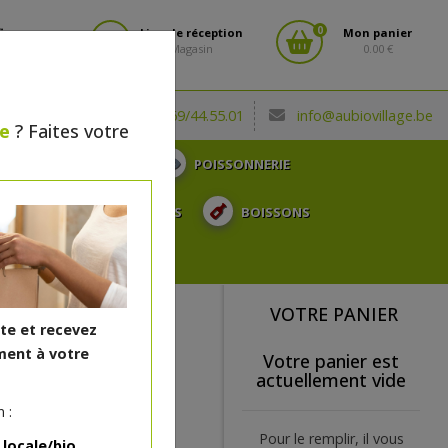
0
fiez-vous
Lieu de réception
Mon panier
Magasin
0.00 €
(0032) 069/44.55.01
info@aubiovillage.be
le
? Faites votre
CHARCUTERIE
POISSONNERIE
TOSE, ...
SURGELÉS
BOISSONS
CADEAUX
VOTRE PANIER
ite et recevez
ent à votre
Votre panier est
actuellement vide
 :
Pour le remplir, il vous
 locale/bio