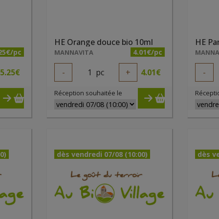
HE Orange douce bio 10ml
HE Pa
25€/pc
4.01€/pc
MANNAVITA
MANNA
5.25
€
-
1
pc
+
4.01
€
-
Réception souhaitée le
Récepti
0)
dès vendredi 07/08 (10:00)
dès ve