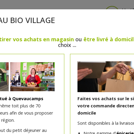
Identi
AU BIO VILLAGE
tirer vos achats en magasin
ou
être livré à domici
choix ...
CRÈMERIE
FROMAGES
VIANDES & VOLAILLES
BOULANGERIE / PÂTISSERIE
SANS GLUTEN, SANS LAC
PS
BEAUTÉ
HUILES ESSENTIELLES
MAISON
TIELLES
itué à Quevaucamps
Faites vos achats sur le s
même toit plus de 70
votre commande directem
teurs afin de vous proposer
domicile
 région.
Sont disponibles à la livraison
out du petit déjeuner au
Notre gamme d'
épicerie