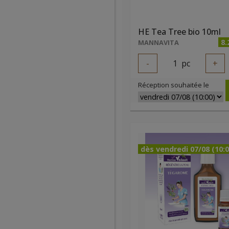
HE Tea Tree bio 10ml
8.
MANNAVITA
-
1
pc
+
Réception souhaitée le
dès vendredi 07/08 (10:0