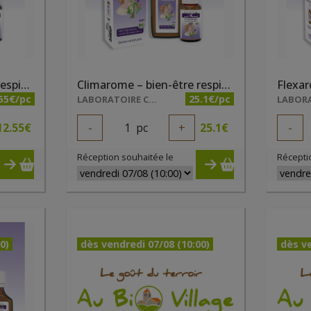
Climarome – bien-être respiratoire 15ml
Climarome – bien-être respiratoire 50ml
55€/pc
25.1€/pc
LABORATOIRE COSBIONAT
12.55
€
-
1
pc
+
25.1
€
-
Réception souhaitée le
Récepti
0)
dès vendredi 07/08 (10:00)
dès ve