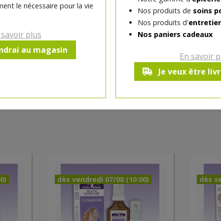
ent le nécessaire pour la vie
Nos produits de
soins p
Nos produits d'
entretie
 savoir plus
Nos paniers cadeaux
endrai au magasin
En savoir p
Je veux être liv
0)
dès vendredi 07/08 (10:00)
dès ve