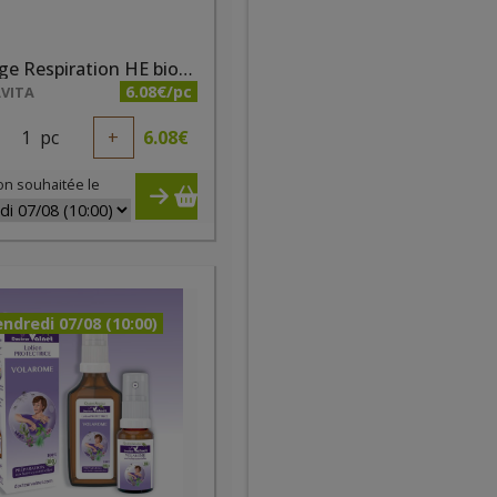
Mélange Respiration HE bio Ladrôme 10 ml
6.08€/pc
VITA
1
pc
+
6.08
€
on souhaitée le
ndredi 07/08 (10:00)