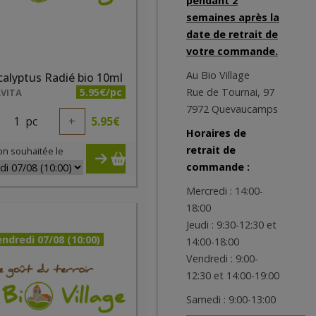
pendant 2
semaines après la
date de retrait de
votre commande.
Au Bio Village
alyptus Radié bio 10ml
5.95€/pc
Rue de Tournai, 97
VITA
7972 Quevaucamps
1
pc
+
5.95
€
Horaires de
retrait de
on souhaitée le
commande :
Mercredi : 14:00-
18:00
Jeudi : 9:30-12:30 et
ndredi 07/08 (10:00)
14:00-18:00
Vendredi : 9:00-
12:30 et 14:00-19:00
Samedi : 9:00-13:00