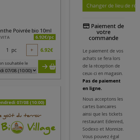
Changer de lieu de réc
Paiement de
nthe Poivrée bio 10ml
votre
6.92€/pc
commande
VITA
1
pc
+
6.92
€
Le paiement de vos
achats se fera lors
on souhaitée le
de la réception de
ceux-ci en magasin.
Pas de paiement
en ligne.
Nous acceptons les
ndredi 07/08 (10:00)
cartes bancaires
ainsi que les tickets
restaurant Edenred,
Sodexo et Monnize.
Vous pouvez égal