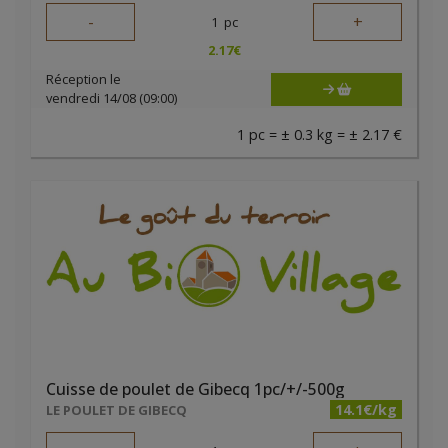
-
+
1
pc
2.17
€
Réception le
vendredi 14/08 (09:00)
1 pc = ± 0.3 kg = ± 2.17 €
Cuisse de poulet de Gibecq 1pc/+/-500g
14.1€/kg
LE POULET DE GIBECQ