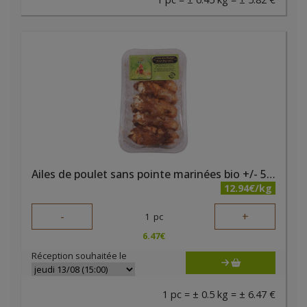
Ailes de poulet sans pointe marinées bio +/- 500 gr Belki
12.94€/kg
-
+
1
pc
6.47
€
Réception souhaitée le
1 pc = ± 0.5 kg = ± 6.47 €