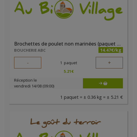
Brochettes de poulet non marinées (paquet de 2 pièces) - Boucherie ABC
14.47€/kg
BOUCHERIE ABC
-
+
1
paquet
5.21
€
Réception le
vendredi 14/08 (09:00)
1 paquet = ± 0.36 kg = ± 5.21 €