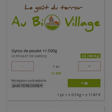
Gyros de poulet +/-500g
23.74€/kg
LE POULET DE GIBECQ
-
+
1
pc
11.87
€
Réception souhaitée le
1 pc = ± 0.5 kg = ± 11.87 €