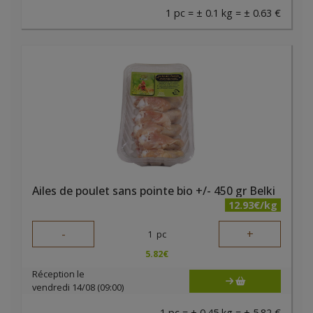
1 pc = ± 0.1 kg = ± 0.63 €
Ailes de poulet sans pointe bio +/- 450 gr Belki
12.93€/kg
-
+
1
pc
5.82
€
Réception le
vendredi 14/08 (09:00)
1 pc = ± 0.45 kg = ± 5.82 €