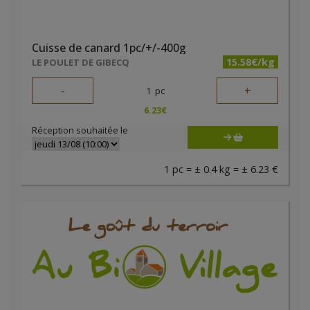
Cuisse de canard 1pc/+/-400g
15.58€/kg
LE POULET DE GIBECQ
-
+
1
pc
6.23
€
Réception souhaitée le
1 pc = ± 0.4 kg = ± 6.23 €