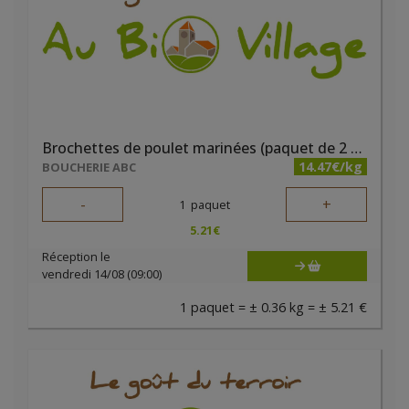
Brochettes de poulet marinées (paquet de 2 pièces) - Boucherie ABC
14.47€/kg
BOUCHERIE ABC
-
+
1
paquet
5.21
€
Réception le
vendredi 14/08 (09:00)
1 paquet = ± 0.36 kg = ± 5.21 €