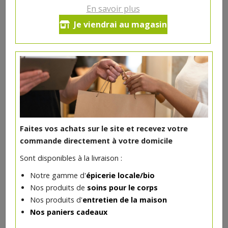
En savoir plus
Pilons de poulet marinés bio +/-
Je viendrai au magasin
500 gr Belki
Viande de poulet, sel, épices, amidon de pomme de
terre, dextrose, antioxydant
Pays d'origine de la société :
Belgique
16.49€/kg
-
+
Faites vos achats sur le site et recevez votre
1
pc
commande directement à votre domicile
8.25
€
Réception souhaitée le
Sont disponibles à la livraison :
Notre gamme d'
épicerie locale/bio
1 pc = ± 0.5 kg = ± 8.25 €
Nos produits de
soins pour le corps
Nos produits d'
entretien de la maison
Nos paniers cadeaux