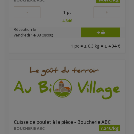
BOUCHERIE ABC
-
+
1
pc
4.34
€
Réception le
vendredi 14/08 (09:00)
1 pc = ± 0.3 kg = ± 4.34 €
Cuisse de poulet à la pièce - Boucherie ABC
7.24€/kg
BOUCHERIE ABC