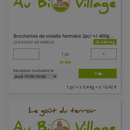
Brochettes de volaille fermière 2pc/ +/-400g Gibecq
26.04€/kg
LE POULET DE GIBECQ
-
+
1
pc
10.42
€
Réception souhaitée le
1 pc = ± 0.4 kg = ± 10.42 €