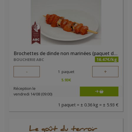
Brochettes de dinde non marinées (paquet de 2 pièces)
16.47€/kg
BOUCHERIE ABC
-
+
1
paquet
5.93
€
Réception le
vendredi 14/08 (09:00)
1 paquet = ± 0.36 kg = ± 5.93 €