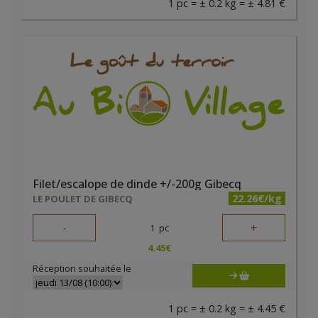
1 pc = ± 0.2 kg = ± 4.81 €
Filet/escalope de dinde +/-200g Gibecq
22.26€/kg
LE POULET DE GIBECQ
-
+
1
pc
4.45
€
Réception souhaitée le
1 pc = ± 0.2 kg = ± 4.45 €