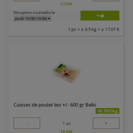
17.07
€
Réception souhaitée le
1 pc = ± 0.5 kg = ± 17.07 €
Cuisses de poulet bio +/- 600 gr Belki
16.75€/kg
-
+
1
pc
10.05
€