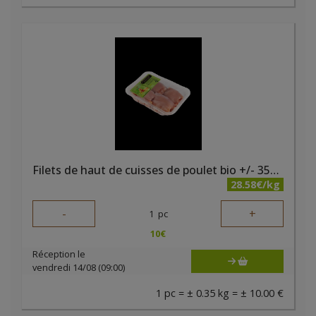
Filets de haut de cuisses de poulet bio +/- 350 gr Kari
28.58€/kg
-
+
1
pc
10
€
Réception le
vendredi 14/08 (09:00)
1 pc = ± 0.35 kg = ± 10.00 €