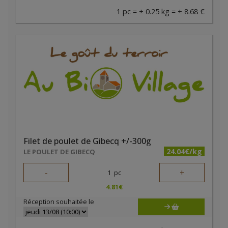
1 pc = ± 0.25 kg = ± 8.68 €
Filet de poulet de Gibecq +/-300g
24.04€/kg
LE POULET DE GIBECQ
-
+
1
pc
4.81
€
Réception souhaitée le