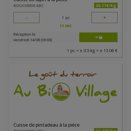
26.11€/kg
BOUCHERIE ABC
-
+
1
pc
13.06
€
Réception le
vendredi 14/08 (09:00)
1 pc = ± 0.5 kg = ± 13.06 €
Cuisse de pintadeau à la pièce
14.47€/kg