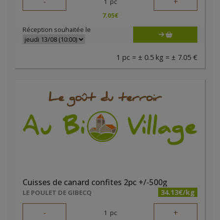
-
+
1
pc
7.05
€
Réception souhaitée le
1 pc = ± 0.5 kg = ± 7.05 €
Cuisses de canard confites 2pc +/-500g
34.13€/kg
LE POULET DE GIBECQ
-
+
1
pc