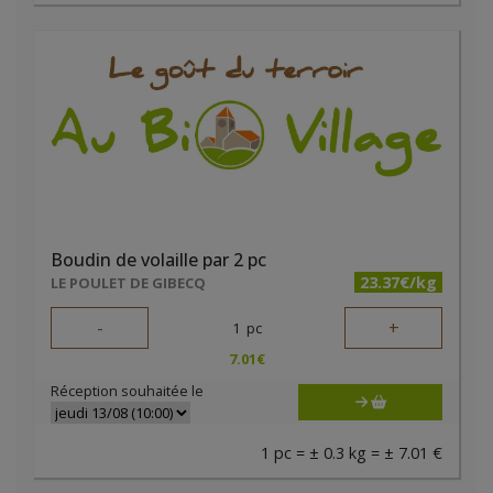
Boudin de volaille par 2 pc
23.37€/kg
LE POULET DE GIBECQ
-
+
1
pc
7.01
€
Réception souhaitée le
1 pc = ± 0.3 kg = ± 7.01 €