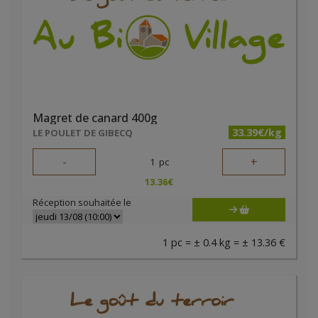
Magret de canard 400g
33.39€/kg
LE POULET DE GIBECQ
-
+
1
pc
13.36
€
Réception souhaitée le
1 pc = ± 0.4 kg = ± 13.36 €