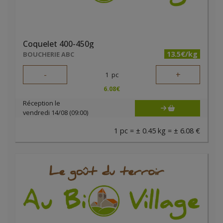
Coquelet 400-450g
13.5€/kg
BOUCHERIE ABC
-
+
1
pc
6.08
€
Réception le
vendredi 14/08 (09:00)
1 pc = ± 0.45 kg = ± 6.08 €