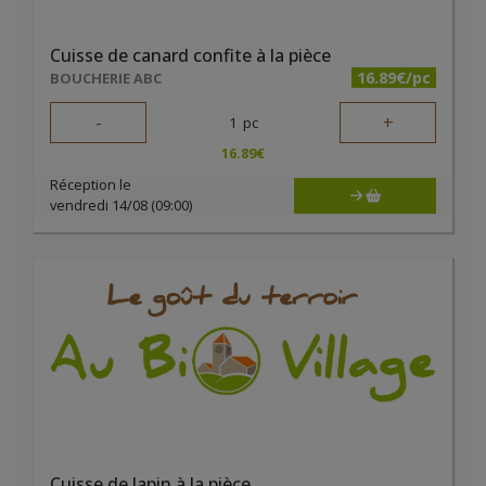
Cuisse de canard confite à la pièce
16.89€/pc
BOUCHERIE ABC
-
+
1
pc
16.89
€
Réception le
vendredi 14/08 (09:00)
Cuisse de lapin à la pièce