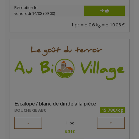
Réception le
vendredi 14/08 (09:00)
1 pc = ± 0.6 kg = ± 10.05 €
Escalope / blanc de dinde à la pièce
15.78€/kg
BOUCHERIE ABC
-
+
1
pc
6.31
€