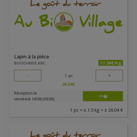
Lapin à la pièce
17.36€/kg
BOUCHERIE ABC
-
+
1
pc
26.04
€
Réception le
vendredi 14/08 (09:00)
1 pc = ± 1.5 kg = ± 26.04 €