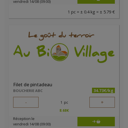
vendredi 14/08 (09:00)
1 pc = ± 0.4 kg = ± 5.79 €
Filet de pintadeau
34.73€/kg
BOUCHERIE ABC
-
+
1
pc
8.68
€
Réception le
vendredi 14/08 (09:00)