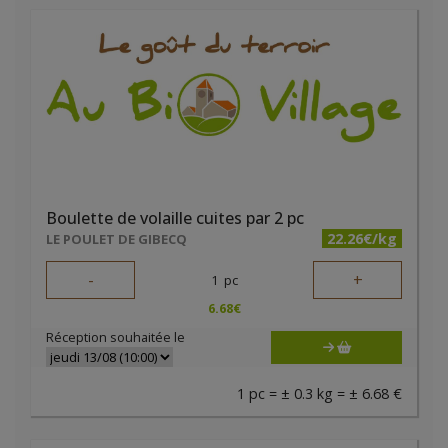
Boulette de volaille cuites par 2 pc
22.26€/kg
LE POULET DE GIBECQ
-
+
1
pc
6.68
€
Réception souhaitée le
1 pc = ± 0.3 kg = ± 6.68 €