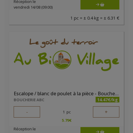
Réception le
vendredi 14/08 (09:00)
1 pc = ± 0.4 kg = ± 6.31 €
Escalope / blanc de poulet à la pièce - Boucherie ABC
14.47€/kg
BOUCHERIE ABC
-
+
1
pc
5.79
€
Réception le