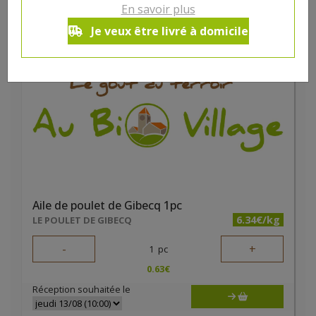
En savoir plus
DANS LA MÊME CATÉGORIE ...
Je veux être livré à domicile
Aile de poulet de Gibecq 1pc
6.34€/kg
LE POULET DE GIBECQ
-
+
1
pc
0.63
€
Réception souhaitée le