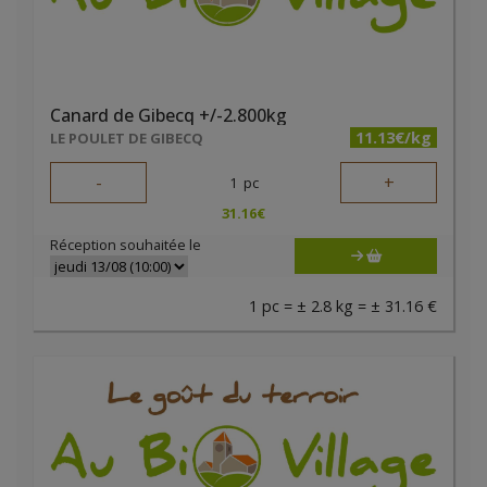
Canard de Gibecq +/-2.800kg
11.13€/kg
LE POULET DE GIBECQ
-
+
1
pc
31.16
€
Réception souhaitée le
1 pc = ± 2.8 kg = ± 31.16 €