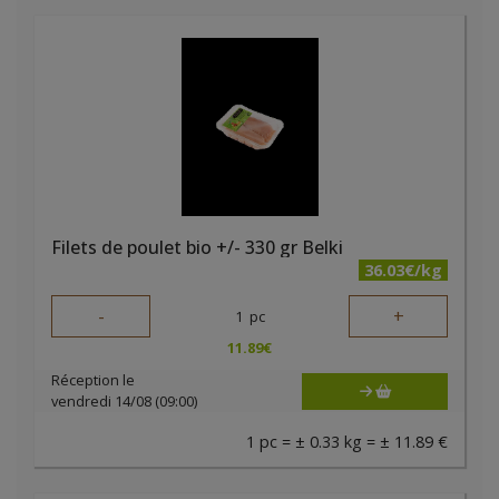
Filets de poulet bio +/- 330 gr Belki
36.03€/kg
-
+
1
pc
11.89
€
Réception le
vendredi 14/08 (09:00)
1 pc = ± 0.33 kg = ± 11.89 €