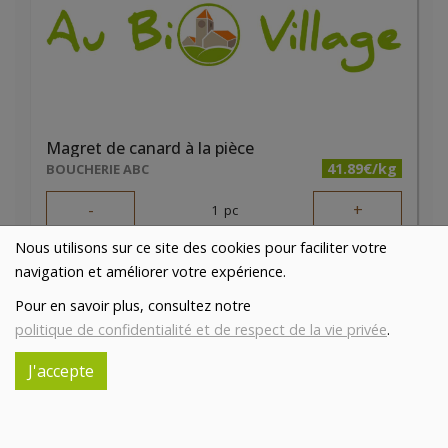
Magret de canard à la pièce
41.89€/kg
BOUCHERIE ABC
-
+
1
pc
12.57
€
Nous utilisons sur ce site des cookies pour faciliter votre
Réception le
navigation et améliorer votre expérience.
vendredi 14/08 (09:00)
Pour en savoir plus, consultez notre
1 pc = ± 0.3 kg = ± 12.57 €
politique de confidentialité et de respect de la vie privée
.
J'accepte