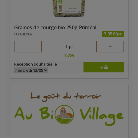
Graines de courge bio 250g Priméal
7.35€/pc
HYGIENA
-
+
1
pc
7.35
€
Réception souhaitée le