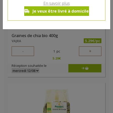
En savoir plus
Je veux être livré à domicile
Graines de chia bio 400g
5.29€/pc
VAJRA
-
+
1
pc
5.29
€
Réception souhaitée le