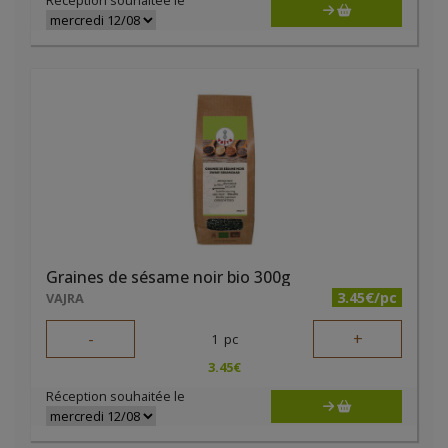
Réception souhaitée le
Graines de sésame noir bio 300g
3.45€/pc
VAJRA
-
+
1
pc
3.45
€
Réception souhaitée le