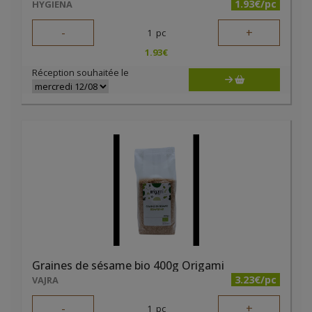
1.93€/pc
HYGIENA
-
+
1
pc
1.93
€
Réception souhaitée le
Graines de sésame bio 400g Origami
3.23€/pc
VAJRA
-
+
1
pc