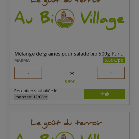
Mélange de graines pour salade bio 500g Pure & Prime
5.59€/pc
MARMA
-
+
1
pc
5.59
€
Réception souhaitée le