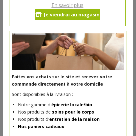
En savoir plus
Graines de courge bio 250g
Je viendrai au magasin
Hygiena
5.66€/pc
-
+
1
pc
5.66
€
Réception souhaitée le
Faites vos achats sur le site et recevez votre
commande directement à votre domicile
Sont disponibles à la livraison :
DANS LA MÊME CATÉGORIE ...
Notre gamme d'
épicerie locale/bio
Nos produits de
soins pour le corps
Nos produits d'
entretien de la maison
Nos paniers cadeaux