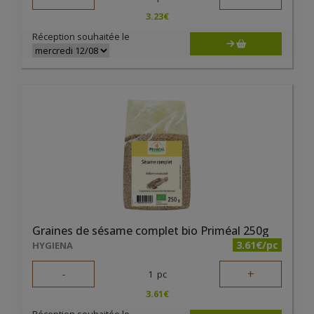
3.23
€
Réception souhaitée le
Graines de sésame complet bio Priméal 250g
3.61€/pc
HYGIENA
-
+
1
pc
3.61
€