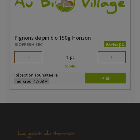
Pignons de pin bio 150g Horizon
9.64€/pc
BIOFRESH SEC
-
+
1
pc
9.64
€
Réception souhaitée le