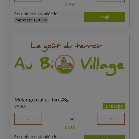
3.29
€
Réception souhaitée le
Mélange italien bio 28g
3.18€/pc
VAJRA
-
+
1
pc
3.18
€
Réception souhaitée le