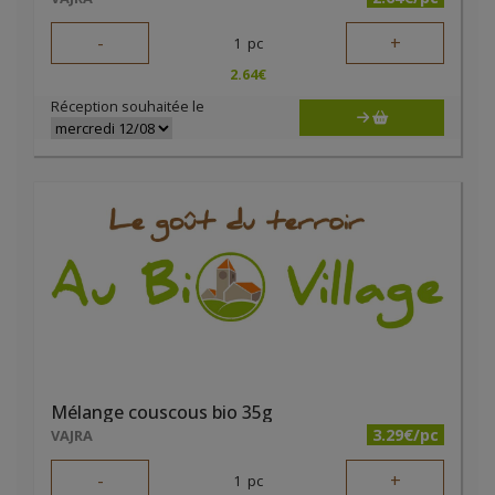
-
+
1
pc
2.64
€
Réception souhaitée le
Mélange couscous bio 35g
3.29€/pc
VAJRA
-
+
1
pc