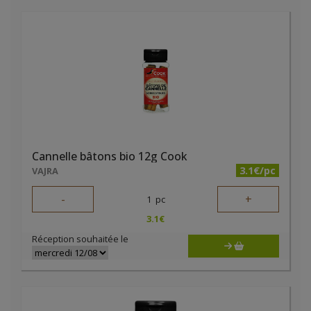
Cannelle bâtons bio 12g Cook
3.1€/pc
VAJRA
-
+
1
pc
3.1
€
Réception souhaitée le