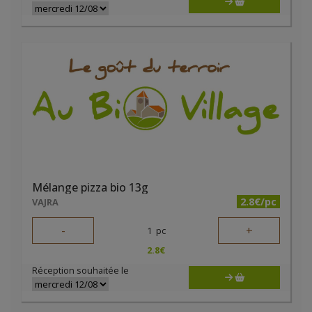
Mélange pizza bio 13g
2.8€/pc
VAJRA
-
+
1
pc
2.8
€
Réception souhaitée le