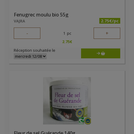
Fenugrec moulu bio 55g
2.75€/pc
VAJRA
-
+
1
pc
2.75
€
Réception souhaitée le
Fleur de sel Guérande 140g