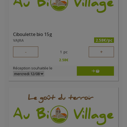
Ciboulette bio 15g
2.58€/pc
VAJRA
-
+
1
pc
2.58
€
Réception souhaitée le