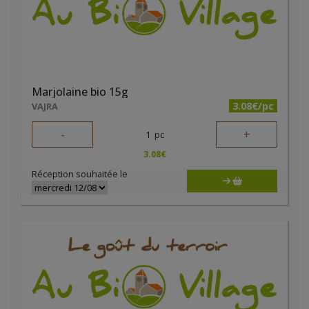
Marjolaine bio 15g
3.08€/pc
VAJRA
-
+
1
pc
3.08
€
Réception souhaitée le