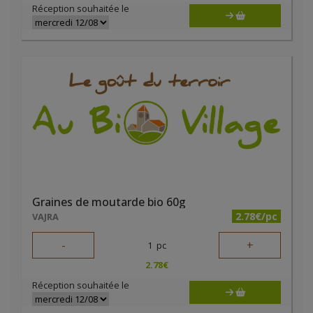
Réception souhaitée le
Graines de moutarde bio 60g
2.78€/pc
VAJRA
-
+
1
pc
2.78
€
Réception souhaitée le