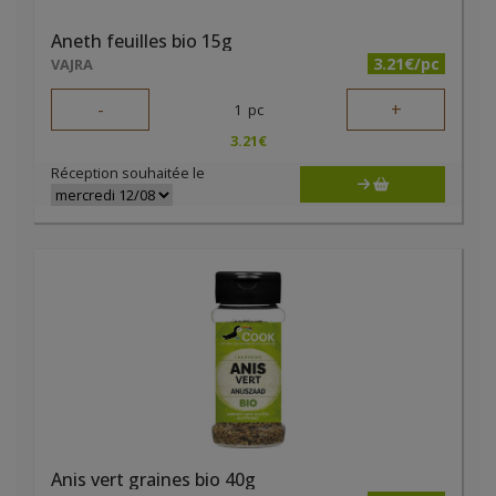
Aneth feuilles bio 15g
3.21€/pc
VAJRA
-
+
1
pc
3.21
€
Réception souhaitée le
Anis vert graines bio 40g