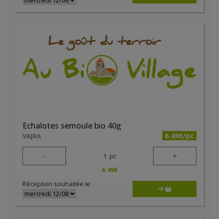
Echalotes semoule bio 40g
6.49€/pc
VAJRA
-
+
1
pc
6.49
€
Réception souhaitée le