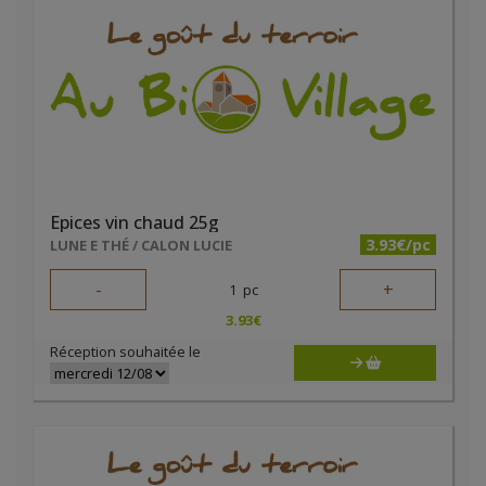
Epices vin chaud 25g
3.93€/pc
LUNE E THÉ / CALON LUCIE
-
+
1
pc
3.93
€
Réception souhaitée le