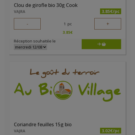
Clou de girofle bio 30g Cook
3.85€/pc
VAJRA
-
+
1
pc
3.85
€
Réception souhaitée le
Coriandre feuilles 15g bio
3.02€/pc
VAJRA