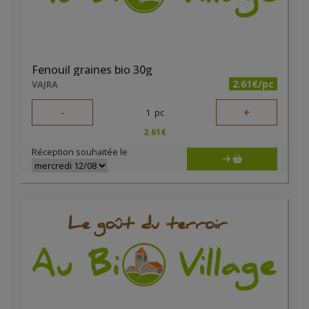
Fenouil graines bio 30g
2.61€/pc
VAJRA
-
+
1
pc
2.61
€
Réception souhaitée le