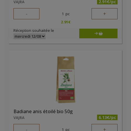
2.91€/pc
VAJRA
-
+
1
pc
2.91
€
Réception souhaitée le
Badiane anis étoilé bio 50g
6.13€/pc
VAJRA
-
+
1
pc