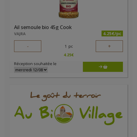
Ail semoule bio 45g Cook
4.25€/pc
VAJRA
-
+
1
pc
4.25
€
Réception souhaitée le