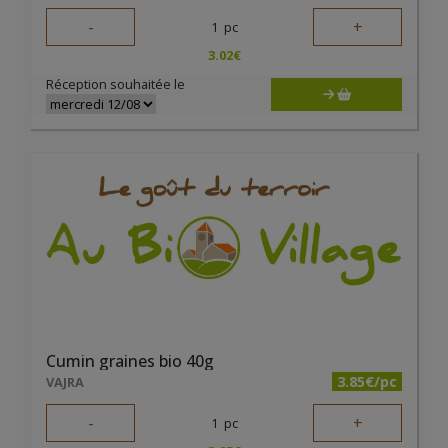
-
+
1
pc
3.02
€
Réception souhaitée le
Cumin graines bio 40g
3.85€/pc
VAJRA
-
+
1
pc