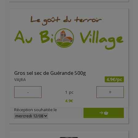
Gros sel sec de Guérande 500g
4.9€/pc
VAJRA
-
+
1
pc
4.9
€
Réception souhaitée le