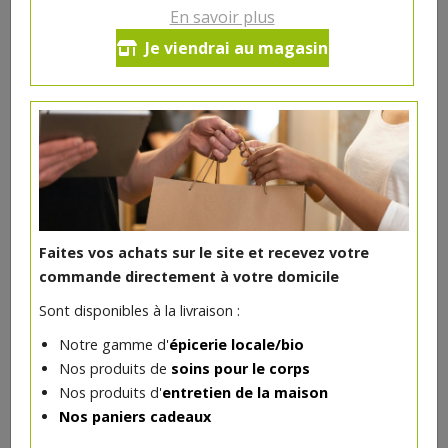
En savoir plus
Recharge cumin moulu bio 40g
Je viendrai au magasin
Cook
3.55€/pc
-
+
1
pc
3.55
€
Réception souhaitée le
Faites vos achats sur le site et recevez votre
commande directement à votre domicile
Sont disponibles à la livraison :
DANS LA MÊME CATÉGORIE ...
Notre gamme d'
épicerie locale/bio
Nos produits de
soins pour le corps
Nos produits d'
entretien de la maison
Nos paniers cadeaux