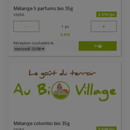
Mélange 5 parfums bio 35g
3.31€/pc
VAJRA
-
+
1
pc
3.31
€
Réception souhaitée le
Mélange colombo bio 35g
2.64€/pc
VAJRA