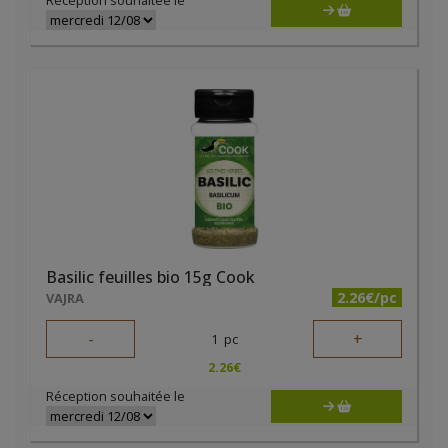
Réception souhaitée le
Basilic feuilles bio 15g Cook
2.26€/pc
VAJRA
-
+
1
pc
2.26
€
Réception souhaitée le