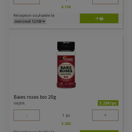
6.13
€
Réception souhaitée le
Baies roses bio 20g
5.28€/pc
VAJRA
-
+
1
pc
5.28
€