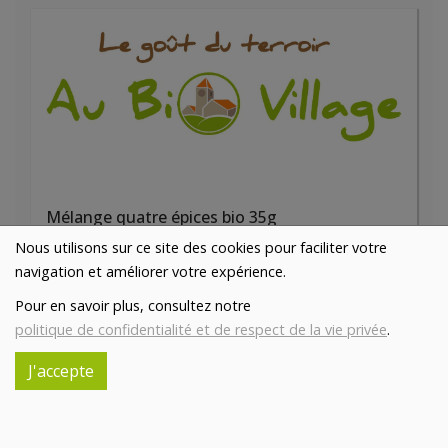
Mélange quatre épices bio 35g
3.63€/pc
VAJRA
Nous utilisons sur ce site des cookies pour faciliter votre
navigation et améliorer votre expérience.
-
+
1
pc
Pour en savoir plus, consultez notre
3.63
€
politique de confidentialité et de respect de la vie privée
.
Réception souhaitée le
J'accepte