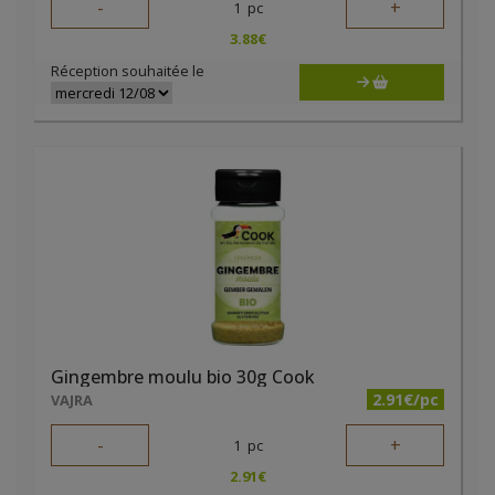
-
+
1
pc
3.88
€
Réception souhaitée le
Gingembre moulu bio 30g Cook
2.91€/pc
VAJRA
-
+
1
pc
2.91
€