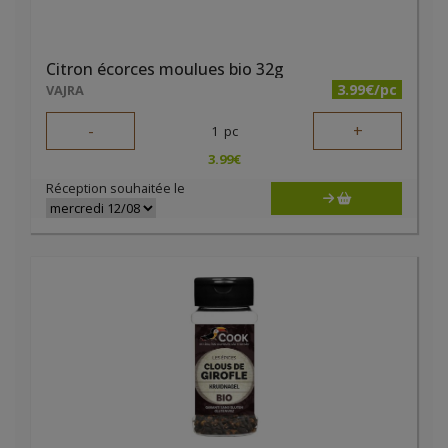
Citron écorces moulues bio 32g
3.99€/pc
VAJRA
-
+
1
pc
3.99
€
Réception souhaitée le