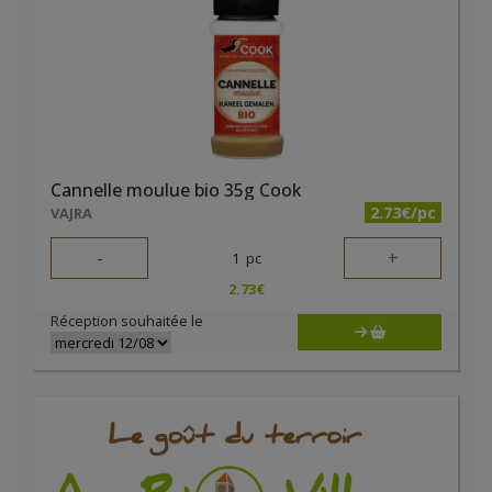
Cannelle moulue bio 35g Cook
2.73€/pc
VAJRA
-
+
1
pc
2.73
€
Réception souhaitée le