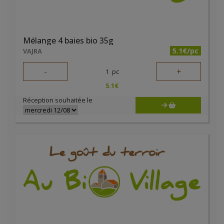
Mélange 4 baies bio 35g
5.1€/pc
VAJRA
-
+
1
pc
5.1
€
Réception souhaitée le