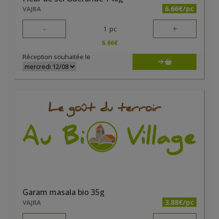
6.66€/pc
VAJRA
-
+
1
pc
6.66
€
Réception souhaitée le
Garam masala bio 35g
3.88€/pc
VAJRA