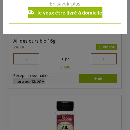
En savoir plus
Je veux être livré à domicile
Ail des ours bio 16g
3.08€/pc
VAJRA
-
+
1
pc
3.08
€
Réception souhaitée le