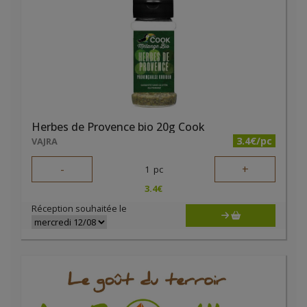
Herbes de Provence bio 20g Cook
3.4€/pc
VAJRA
-
+
1
pc
3.4
€
Réception souhaitée le