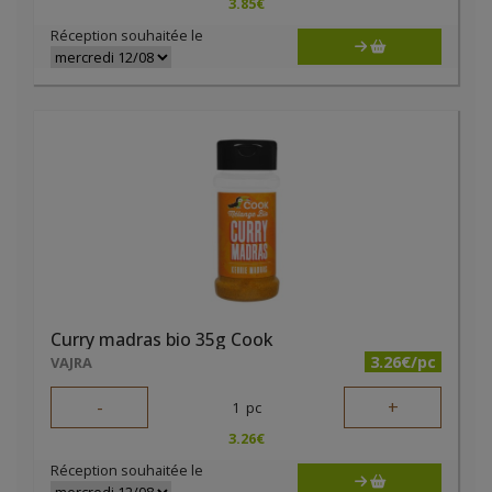
3.85
€
Réception souhaitée le
Curry madras bio 35g Cook
3.26€/pc
VAJRA
-
+
1
pc
3.26
€
Réception souhaitée le