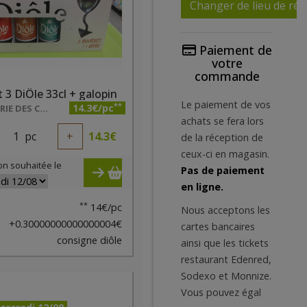
Changer de lieu de réc
Paiement de
votre
commande
t 3 DiÔle 33cl + galopin
Le paiement de vos
**
14.3€/pc
BRASSERIE DES CARRIÈRES
achats se fera lors
1
pc
+
14.3
€
de la réception de
ceux-ci en magasin.
on souhaitée le
Pas de paiement
en ligne.
**
14€/pc
Nous acceptons les
+0.30000000000000004€
cartes bancaires
consigne diôle
ainsi que les tickets
restaurant Edenred,
Sodexo et Monnize.
Vous pouvez égal