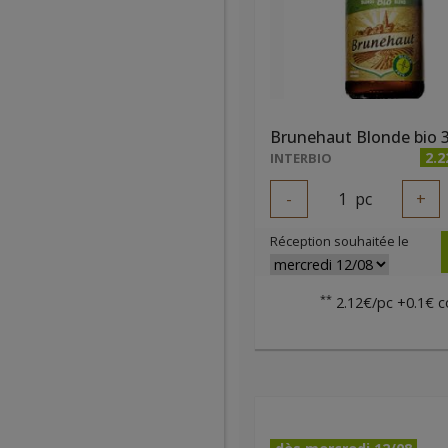
Brunehaut Blonde bio 3
2.2
INTERBIO
-
1
pc
+
Réception souhaitée le
**
2.12€/pc +0.1€ c