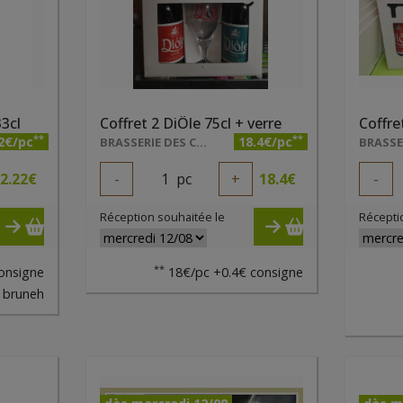
3cl
Coffret 2 DiÔle 75cl + verre
Coffre
**
**
2€/pc
18.4€/pc
BRASSERIE DES CARRIÈRES
2.22
€
-
1
pc
+
18.4
€
-
Réception souhaitée le
Récepti
**
onsigne
18€/pc +0.4€ consigne
bruneh