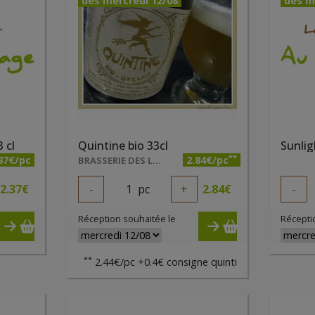
dès mercredi 12/08
dès m
 cl
Quintine bio 33cl
**
37€/pc
2.84€/pc
BRASSERIE DES LÉGENDES
2.37
€
-
1
pc
+
2.84
€
-
Réception souhaitée le
Récepti
**
2.44€/pc +0.4€ consigne quinti