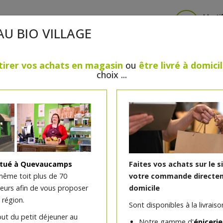
Identi
AU BIO VILLAGE
tirer vos achats en magasin
ou
être livré à domici
choix ...
CRÈMERIE
FROMAGES
VIANDES & VOLAILLES
BOULANGERIE / PÂTISSERIE
SANS GLUTEN, SANS LAC
PS
BEAUTÉ
HUILES ESSENTIELLES
MAISON
itué à Quevaucamps
Faites vos achats sur le s
même toit plus de 70
votre commande directem
teurs afin de vous proposer
domicile
Baraque 33 cl Brasserie 
 région.
Sont disponibles à la livraison
BLONDE FORTE | 8% ALC.
out du petit déjeuner au
Notre gamme d'
épicerie