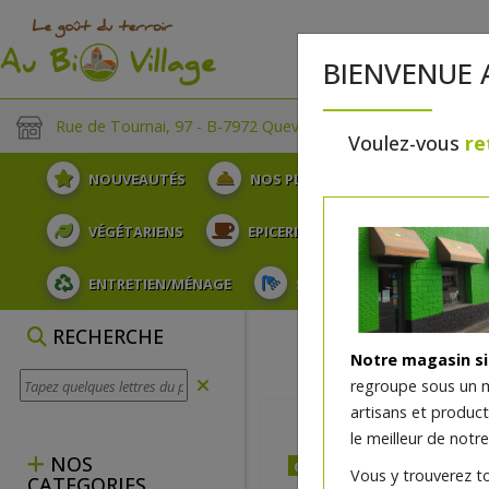
BIENVENUE 
Rue de Tournai, 97 - B-7972 Quevaucamps
Voulez-vous
re
NOUVEAUTÉS
NOS PLATEAUX
FRUITS
VÉGÉTARIENS
EPICERIE
PLATS TRAITEUR
ENTRETIEN/MÉNAGE
SOINS ET HYGIÈNE DU COR
RECHERCHE
Notre magasin s
regroupe sous un 
artisans et produc
le meilleur de notre
NOS
dès mercredi 12/08
Vous y trouverez t
CATEGORIES