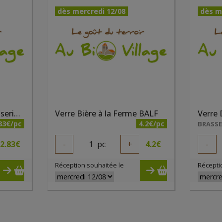
dès mercredi 12/08
dès m
Urine canette 33 cl Brasserie du Borinage
Verre Bière à la Ferme BALF
Verre 
83€/pc
4.2€/pc
2.83
€
-
1
pc
+
4.2
€
-
Réception souhaitée le
Récepti