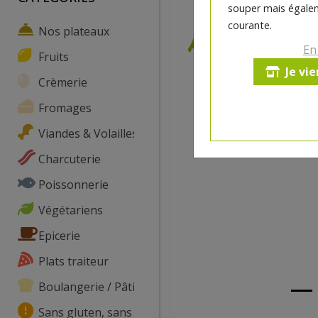
souper mais égalem
courante.
Nos plateaux
En
Fruits
Je vi
Crèmerie
Fromages
Viandes & Volailles
Charcuterie
Poissonnerie
Végétariens
Epicerie
Plats traiteur
Boulangerie / Pâtisserie
Sans gluten, sans lactose, ...