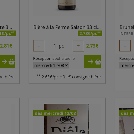
Bière à la Ferme Friskette 33 cl BALF
Bière à la Ferme Saison 33 cl BALF
Brune
**
**
1€/pc
2.73€/pc
INTERB
2.81
€
-
1
pc
+
2.73
€
-
Réception souhaitée le
Récepti
**
e bière
2.63€/pc +0.1€ consigne bière
dès mercredi 12/08
dès m