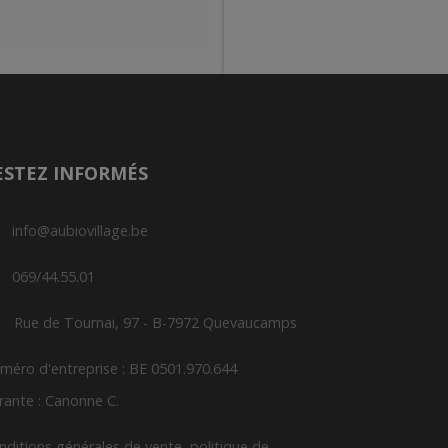
ESTEZ INFORMÉS
info@aubiovillage.be
069/44.55.01
Rue de Tournai, 97 - B-7972 Quevaucamps
méro d'entreprise : BE 0501.970.644
rante : Canonne C.
nditions générales de vente, politique de