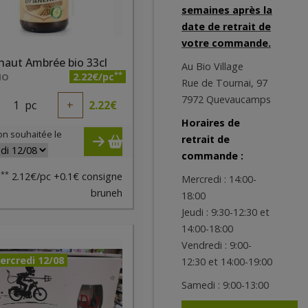
semaines après la
date de retrait de
votre commande.
haut Ambrée bio 33cl
Au Bio Village
**
2.22€/pc
IO
Rue de Tournai, 97
7972 Quevaucamps
1
pc
+
2.22
€
Horaires de
on souhaitée le
retrait de
commande :
**
2.12€/pc +0.1€ consigne
Mercredi : 14:00-
bruneh
18:00
Jeudi : 9:30-12:30 et
14:00-18:00
Vendredi : 9:00-
ercredi 12/08
12:30 et 14:00-19:00
Samedi : 9:00-13:00