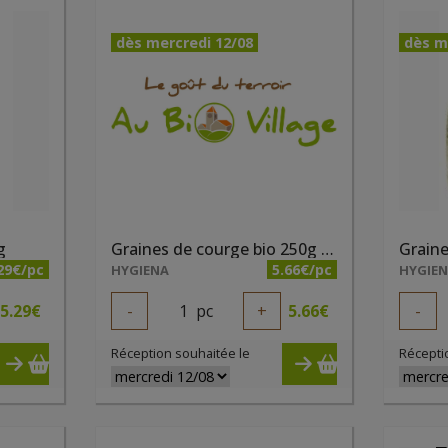
dès mercredi 12/08
dès m
g
Graines de courge bio 250g Hygiena
29€/pc
5.66€/pc
HYGIENA
HYGIE
5.29
€
-
1
pc
+
5.66
€
-
Réception souhaitée le
Récepti