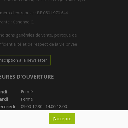
méro d'entreprise : BE 0501.970.644
rante : Canonne C.
nditions générales de vente, politique de
fidentialité et de respect de la vie privée
Inscription à la newsletter
EURES D'OUVERTURE
ndi
Fermé
ardi
Fermé
rcredi
09:00-12:30
14:00-18:00
udi
09:30-12:30
14:00-18:00
J'accepte
ndredi
09:00-12:30
14:00-19:00