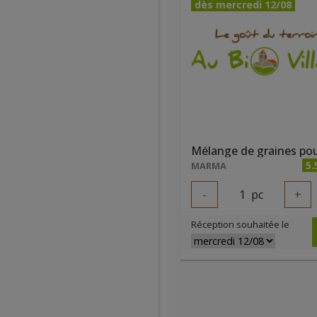
dès mercredi 12/08
5.
MARMA
-
1
pc
+
Réception souhaitée le