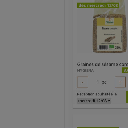
dès mercredi 12/08
3.
HYGIENA
-
1
pc
+
Réception souhaitée le