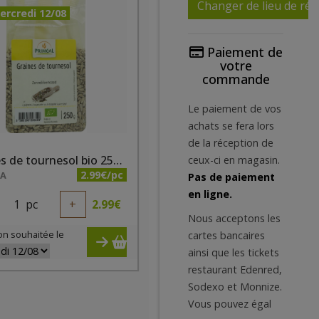
Changer de lieu de réc
ercredi 12/08
Paiement de
votre
commande
Le paiement de vos
achats se fera lors
de la réception de
Graines de tournesol bio 250g
ceux-ci en magasin.
2.99€/pc
NA
Pas de paiement
en ligne.
1
pc
+
2.99
€
Nous acceptons les
on souhaitée le
cartes bancaires
ainsi que les tickets
restaurant Edenred,
Sodexo et Monnize.
Vous pouvez égal