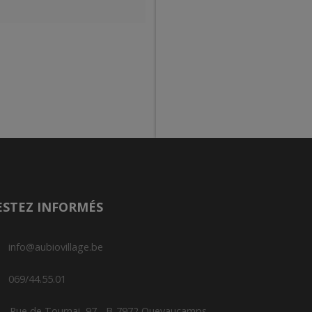
ESTEZ INFORMÉS
info@aubiovillage.be
069/44.55.01
Rue de Tournai, 97 - B-7972 Quevaucamps