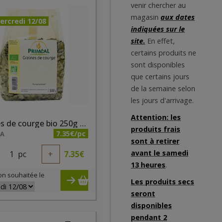
venir chercher au
magasin
aux dates
ercredi 12/08
indiquées sur le
site.
En effet,
certains produits ne
sont disponibles
que certains jours
de la semaine selon
les jours d'arrivage.
Attention: les
Graines de courge bio 250g Priméal
produits frais
7.35€/pc
NA
sont à retirer
avant le samedi
1
pc
+
7.35
€
13 heures
.
on souhaitée le
Les produits secs
seront
disponibles
pendant 2