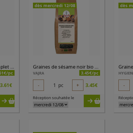
dès mercredi 12/08
dès m
Graines de sésame complet bio Priméal 250g
Graines de sésame noir bio 300g
61€/pc
3.45€/pc
VAJRA
HYGIE
3.61
€
-
1
pc
+
3.45
€
-
Réception souhaitée le
Récepti