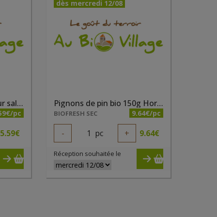
dès mercredi 12/08
Mélange de graines pour salade bio 500g Pure & Prime
Pignons de pin bio 150g Horizon
59€/pc
9.64€/pc
BIOFRESH SEC
5.59
€
-
1
pc
+
9.64
€
Réception souhaitée le