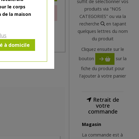
suffit de sélectionner vos
our le corps
produits via "NOS
le moment.
n de la maison
CATEGORIES" ou via la
recherche
en tapant
quelques lettres du nom
lus
du produit
ré à domicile
Cliquez ensuite sur le
bouton
sur la
fiche du produit pour
l'ajouter à votre panier
Retrait de
votre
commande
Magasin
La commande est à