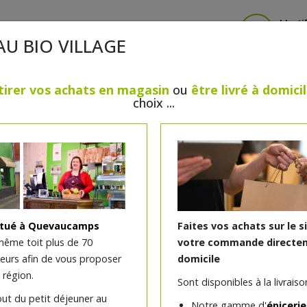
Identi
AU BIO VILLAGE
tirer vos achats en magasin
ou
être livré à domici
choix ...
CRÈMERIE
FROMAGES
VIANDES & VOLAILLES
BOULANGERIE / PÂTISSERIE
SANS GLUTEN, SANS LAC
PS
BEAUTÉ
HUILES ESSENTIELLES
MAISON
itué à Quevaucamps
Faites vos achats sur le s
même toit plus de 70
votre commande directem
teurs afin de vous proposer
domicile
Graines de chia bio 300g
 région.
Sont disponibles à la livraison
out du petit déjeuner au
Notre gamme d'
épicerie