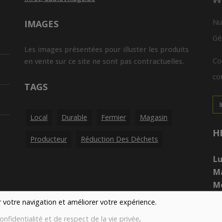
Nu
IMAGES
Gé
Les images présentées pour illuster les produits
Co
en vente sur ce site ne sont pas contractuelles.
con
TAGS
Local
Durable
Fermier
Magasin
H
Producteur
Réduction Des Déchets
Lu
M
Me
Je
er votre navigation et améliorer votre expérience.
Ve
onfidentialité et de respect de la vie privée
.