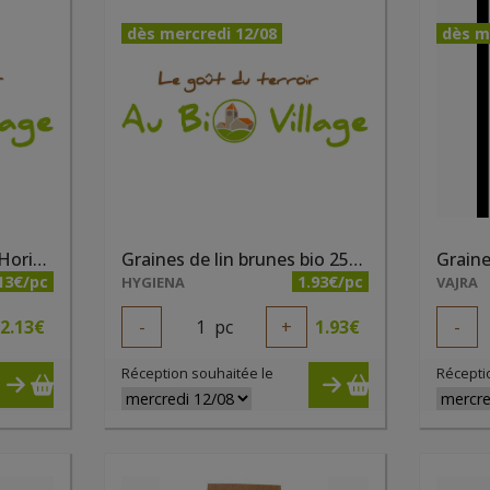
dès mercredi 12/08
dès m
Graines de lin bio 200g Horizon
Graines de lin brunes bio 250g Hygiena
13€/pc
1.93€/pc
HYGIENA
VAJRA
2.13
€
-
1
pc
+
1.93
€
-
Réception souhaitée le
Récepti