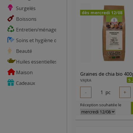
Surgelés
dès mercredi 12/08
Boissons
Entretien/ménage
Soins et hygiène du corps
Beauté
Huiles essentielles
Maison
Graines de chia bio 400
5.
VAJRA
Cadeaux
-
1
pc
+
Réception souhaitée le