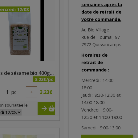
semaines après la
ercredi 12/08
date de retrait de
votre commande.
Au Bio Village
Rue de Tournai, 97
7972 Quevaucamps
Horaires de
retrait de
commande :
Graines de sésame bio 400g Origami
3.23€/pc
Mercredi : 14:00-
18:00
1
pc
+
3.23
€
Jeudi : 9:30-12:30 et
14:00-18:00
on souhaitée le
Vendredi : 9:00-
12:30 et 14:00-19:00
Samedi : 9:00-13:00