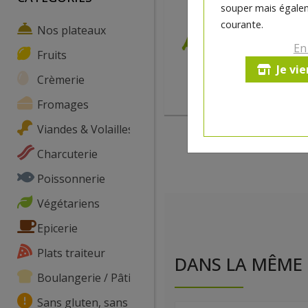
souper mais égalem
courante.
Nos plateaux
En
Fruits
Je vi
Crèmerie
Fromages
Viandes & Volailles
Charcuterie
Poissonnerie
Végétariens
Epicerie
Plats traiteur
DANS LA MÊME 
Boulangerie / Pâtisserie
Sans gluten, sans lactose, ...