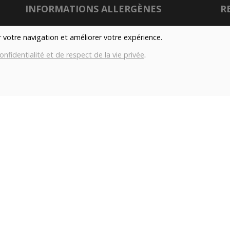
INFORMATIONS ALLERGÈNES
R
Tous nos produits sont susceptibles de contenir
er votre navigation et améliorer votre expérience.
des allergènes. Si vous souhaitez avoir de plus
onfidentialité et de respect de la vie privée
.
amples informations sur ceux-ci, vous pouvez
son
nous contacter par e-mail à l'adresse
info@aubiovillage.be
Nu
IMAGES
Gé
Les images présentées pour illuster les produits
Co
en vente sur ce site ne sont pas contractuelles.
con
TAGS
Local
Durable
Fermier
Magasin
H