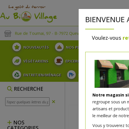
BIENVENUE 
Rue de Tournai, 97 - B-7972 Quevaucamps
Voulez-vous
re
NOUVEAUTÉS
NOS PLATEAUX
FRUITS
VÉGÉTARIENS
EPICERIE
PLATS TRAITEUR
ENTRETIEN/MÉNAGE
SOINS ET HYGIÈNE DU COR
RECHERCHE
Notre magasin s
regroupe sous un 
artisans et produc
le meilleur de notre
NOS
Vous y trouverez t
CATEGORIES