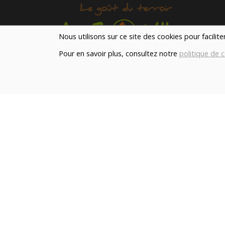
Nous utilisons sur ce site des cookies pour facilit
Pour en savoir plus, consultez notre
politique de c
Notre magasin situé à Quevaucamps réunit sous 
toit les produits de plus de 50 artisans et
producteurs régionaux pour vous servir du petit
déjeuner au souper.
Qui sommes nous ?
Le blog
Contact