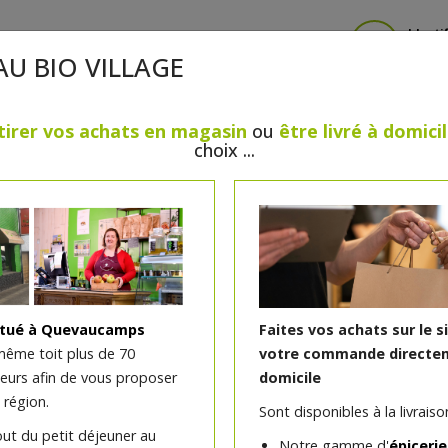
Identi
AU BIO VILLAGE
tirer vos achats en magasin
ou
être livré à domici
choix ...
CRÈMERIE
FROMAGES
VIANDES & VOLAILLES
BOULANGERIE / PÂTISSERIE
SANS GLUTEN, SANS LAC
PS
BEAUTÉ
HUILES ESSENTIELLES
MAISON
itué à Quevaucamps
Faites vos achats sur le s
même toit plus de 70
votre commande directem
teurs afin de vous proposer
domicile
Filet de canard farci au f
 région.
Sont disponibles à la livraison
Gibecq +/- 1.500 kg
out du petit déjeuner au
Notre gamme d'
épicerie