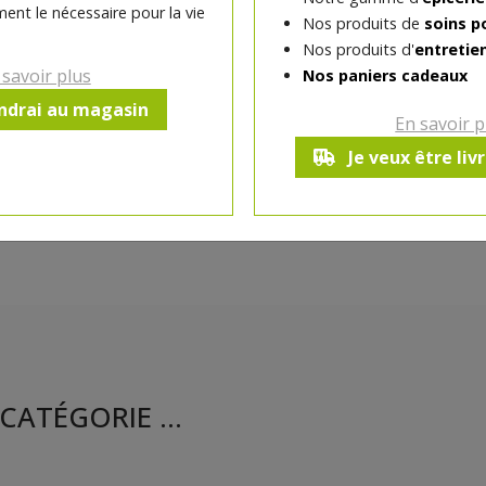
ent le nécessaire pour la vie
Nos produits de
soins p
Nos produits d'
entretie
Ce produit est indisponible pour 
 savoir plus
Nos paniers cadeaux
endrai au magasin
En savoir p
Je veux être liv
CATÉGORIE ...