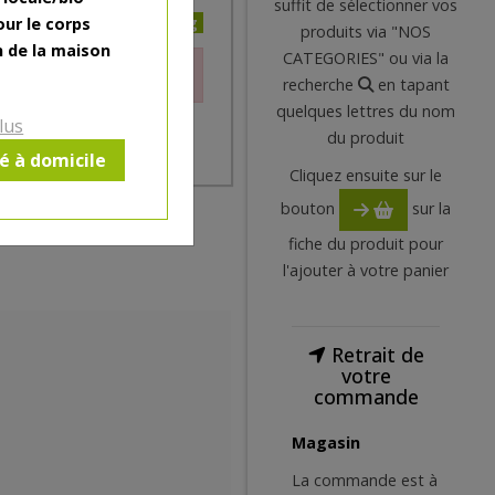
suffit de sélectionner vos
140.98€/kg
our le corps
produits via "NOS
n de la maison
CATEGORIES" ou via la
le moment.
recherche
en tapant
quelques lettres du nom
lus
du produit
ré à domicile
Cliquez ensuite sur le
bouton
sur la
fiche du produit pour
l'ajouter à votre panier
Retrait de
votre
commande
Magasin
La commande est à