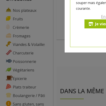
souper mais égalem
courante.
Nos plateaux
En
Fruits
Je vi
Crèmerie
Fromages
Viandes & Volailles
Charcuterie
Poissonnerie
Végétariens
Epicerie
Plats traiteur
DANS LA MÊME 
Boulangerie / Pâtisserie
Sans gluten, sans lactose, ...