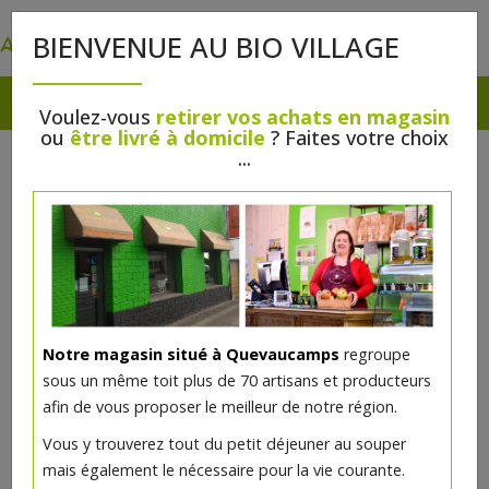
0
BIENVENUE AU BIO VILLAGE
Voulez-vous
retirer vos achats en magasin
ou
être livré à domicile
? Faites votre choix
...
Notre magasin situé à Quevaucamps
regroupe
sous un même toit plus de 70 artisans et producteurs
afin de vous proposer le meilleur de notre région.
Pâté de gibier +/-200g
Vous y trouverez tout du petit déjeuner au souper
mais également le nécessaire pour la vie courante.
32.65€/kg