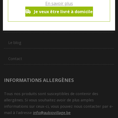
En savoir plus
produits de plus de 50 artisans et producteurs régionaux pour
vous servir du petit déjeuner au souper.
Je veux être livré à domicile
Qui sommes nous ?
Le blog
Contact
INFORMATIONS ALLERGÈNES
Tous nos produits sont susceptibles de contenir des
allergènes. Si vous souhaitez avoir de plus amples
informations sur ceux-ci, vous pouvez nous contacter par e-
mail à l'adresse
info@aubiovillage.be