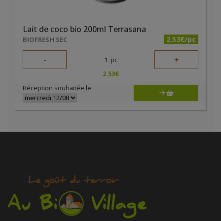
Lait de coco bio 200ml Terrasana
2.53€/pc
BIOFRESH SEC
-
+
1
pc
2.53
€
Réception souhaitée le