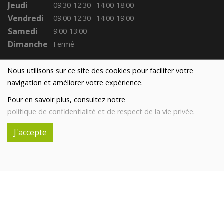
Jeudi
09:30-12:30
14:00-18:00
Vendredi
09:00-12:30
14:00-19:00
Samedi
9:00-13:00
Dimanche
Fermé
Nous utilisons sur ce site des cookies pour faciliter votre
navigation et améliorer votre expérience.
Pour en savoir plus, consultez notre
politique de confidentialité et de respect de la vie privée
.
J'accepte
Réalisé avec
par
MonSiteAMoi