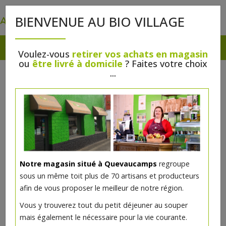
0
BIENVENUE AU BIO VILLAGE
Voulez-vous
retirer vos achats en magasin
ou
être livré à domicile
? Faites votre choix
...
Notre magasin situé à Quevaucamps
regroupe
sous un même toit plus de 70 artisans et producteurs
afin de vous proposer le meilleur de notre région.
Cuisine riz bio 200ml The Bridge
Vous y trouverez tout du petit déjeuner au souper
mais également le nécessaire pour la vie courante.
1.43€/pc