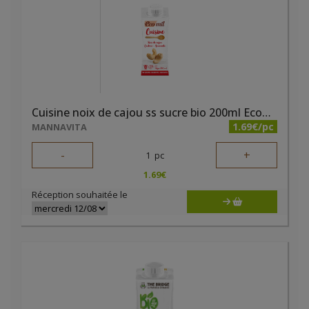
Cuisine noix de cajou ss sucre bio 200ml Ecomil
1.69€/pc
MANNAVITA
-
+
1
pc
1.69
€
Réception souhaitée le