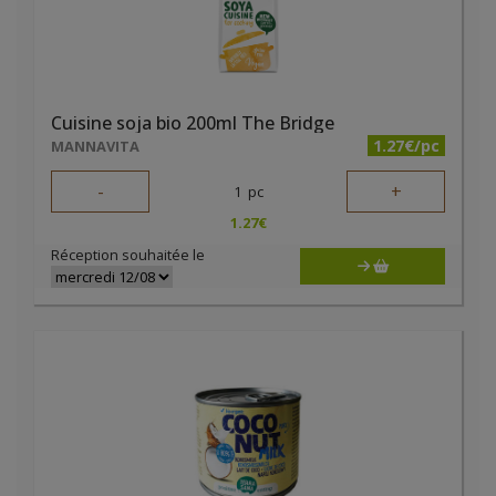
Cuisine soja bio 200ml The Bridge
1.27€/pc
MANNAVITA
-
+
1
pc
1.27
€
Réception souhaitée le