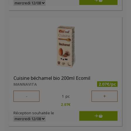
Cuisine béchamel bio 200ml Ecomil
2.07€/pc
MANNAVITA
-
+
1
pc
2.07
€
Réception souhaitée le