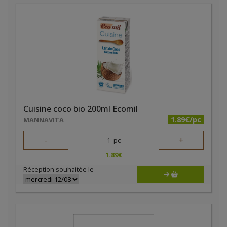
Cuisine coco bio 200ml Ecomil
1.89€/pc
MANNAVITA
-
+
1
pc
1.89
€
Réception souhaitée le