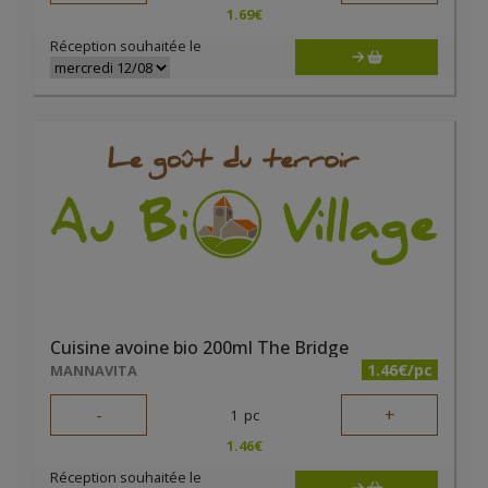
1.69
€
Réception souhaitée le
Cuisine avoine bio 200ml The Bridge
1.46€/pc
MANNAVITA
-
+
1
pc
1.46
€
Réception souhaitée le