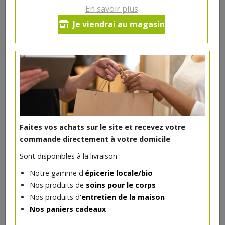
En savoir plus
Ce produit est indisponible pour le moment.
Je viendrai au magasin
DANS LA MÊME CATÉGORIE ...
Faites vos achats sur le site et recevez votre
commande directement à votre domicile
Sont disponibles à la livraison :
Notre gamme d'
épicerie locale/bio
Nos produits de
soins pour le corps
Nos produits d'
entretien de la maison
Nos paniers cadeaux
Cuisine amandes bio 200ml Ecomil
1.69€/pc
MANNAVITA