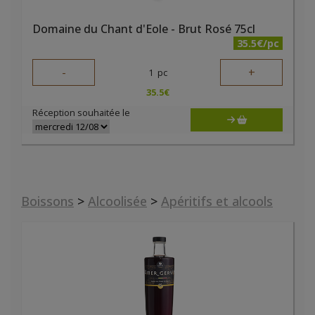
Domaine du Chant d'Eole - Brut Rosé 75cl
35.5€/pc
-
+
1
pc
35.5
€
Réception souhaitée le
Boissons
>
Alcoolisée
>
Apéritifs et alcools