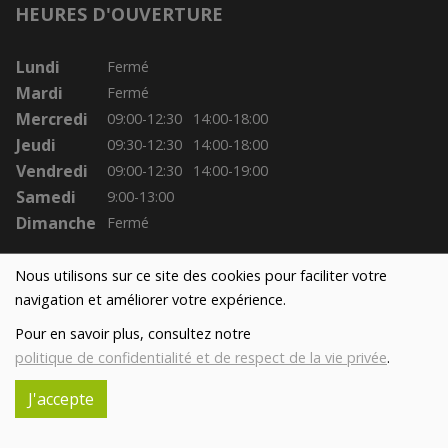
HEURES D'OUVERTURE
Lundi
Fermé
Mardi
Fermé
Mercredi
09:00-12:30
14:00-18:00
Jeudi
09:30-12:30
14:00-18:00
Vendredi
09:00-12:30
14:00-19:00
Samedi
9:00-13:00
Dimanche
Fermé
Nous utilisons sur ce site des cookies pour faciliter votre
navigation et améliorer votre expérience.
Pour en savoir plus, consultez notre
politique de confidentialité et de respect de la vie privée
.
J'accepte
Réalisé avec
par
MonSiteAMoi