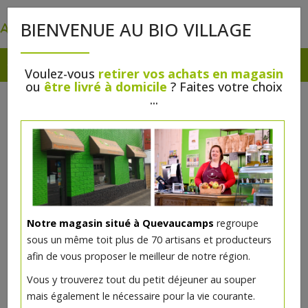
0
BIENVENUE AU BIO VILLAGE
Voulez-vous
retirer vos achats en magasin
ou
être livré à domicile
? Faites votre choix
...
Notre magasin situé à Quevaucamps
regroupe
sous un même toit plus de 70 artisans et producteurs
afin de vous proposer le meilleur de notre région.
Cidre Saint Vincent 75 cl bio - Le
Vous y trouverez tout du petit déjeuner au souper
Verger du Sirieu
mais également le nécessaire pour la vie courante.