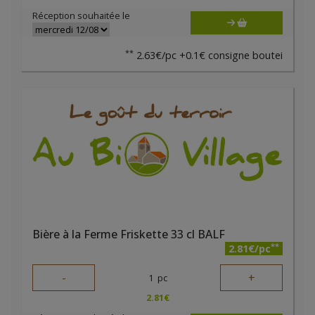
Réception souhaitée le
**
2.63€/pc +0.1€ consigne boutei
Bière à la Ferme Friskette 33 cl BALF
**
2.81€/pc
-
+
1
pc
2.81
€