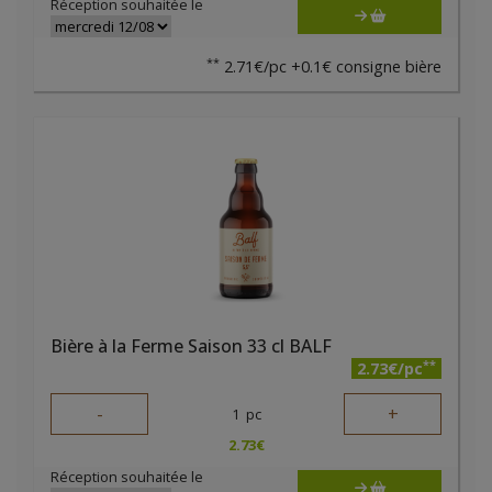
Réception souhaitée le
**
2.71€/pc +0.1€ consigne bière
Bière à la Ferme Saison 33 cl BALF
**
2.73€/pc
-
+
1
pc
2.73
€
Réception souhaitée le