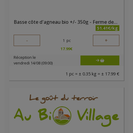
Basse côte d'agneau bio +/- 350g - Ferme des noyers
51.41€/kg
-
+
1
pc
17.99
€
Réception le
vendredi 14/08 (09:00)
1 pc = ± 0.35 kg = ± 17.99 €