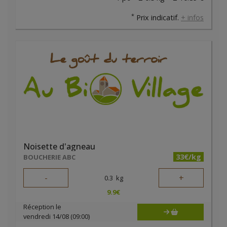
*
Prix indicatif.
+ infos
Noisette d'agneau
33€/kg
BOUCHERIE ABC
-
+
0.3
kg
9.9
€
Réception le
vendredi 14/08 (09:00)