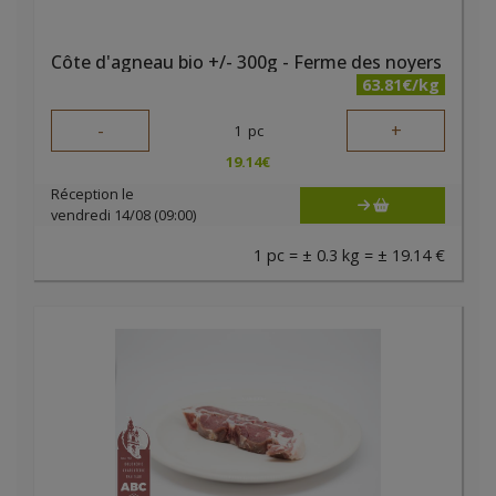
Côte d'agneau bio +/- 300g - Ferme des noyers
63.81€/kg
-
+
1
pc
19.14
€
Réception le
vendredi 14/08 (09:00)
1 pc = ± 0.3 kg = ± 19.14 €