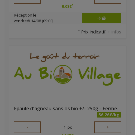
*
9.08
€
Réception le
vendredi 14/08 (09:00)
*
Prix indicatif.
+ infos
Epaule d'agneau sans os bio +/- 250g - Ferme des noyers
56.26€/kg
-
+
1
pc