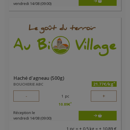
vendredi 14/08 (09:00)
Haché d'agneau (500g)
*
21.77€/kg
BOUCHERIE ABC
-
+
1
pc
*
10.89
€
Réception le
vendredi 14/08 (09:00)
1 pc = ± 0.5 kg = ± 10.89 €