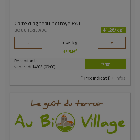
Carré d'agneau nettoyé PAT
*
41.2€/kg
BOUCHERIE ABC
-
+
0.45
kg
*
18.54
€
Réception le
vendredi 14/08 (09:00)
*
Prix indicatif.
+ infos