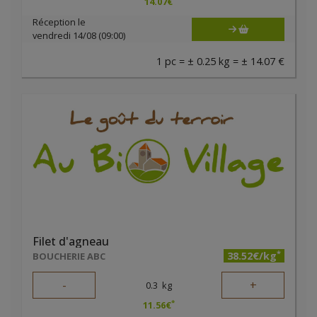
14.07
€
Réception le
vendredi 14/08 (09:00)
1 pc = ± 0.25 kg = ± 14.07 €
Filet d'agneau
*
38.52€/kg
BOUCHERIE ABC
-
+
0.3
kg
*
11.56
€