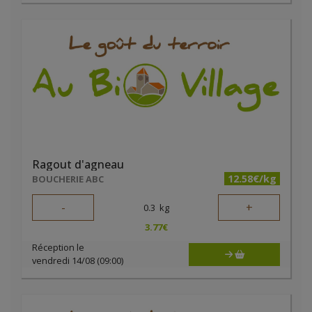
Ragout d'agneau
12.58€/kg
BOUCHERIE ABC
-
+
0.3
kg
3.77
€
Réception le
vendredi 14/08 (09:00)