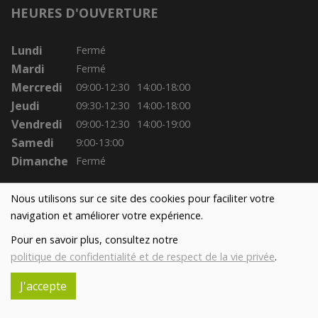
HEURES D'OUVERTURE
Lundi
Fermé
Mardi
Fermé
Mercredi
09:00-12:30
14:00-18:00
Jeudi
09:30-12:30
14:00-18:00
Vendredi
09:00-12:30
14:00-19:00
Samedi
9:00-13:00
Dimanche
Fermé
Nous utilisons sur ce site des cookies pour faciliter votre
navigation et améliorer votre expérience.
Pour en savoir plus, consultez notre
politique de confidentialité et de respect de la vie privée
.
J'accepte
Réalisé avec
par
MonSiteAMoi