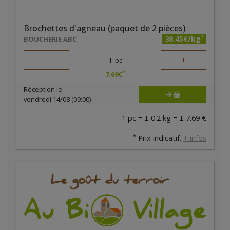
Brochettes d'agneau (paquet de 2 pièces)
*
38.45€/kg
BOUCHERIE ABC
-
+
1
pc
*
7.69
€
Réception le
vendredi 14/08 (09:00)
1 pc = ± 0.2 kg = ± 7.69 €
*
Prix indicatif.
+ infos