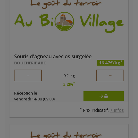
Souris d'agneau avec os surgelée
*
16.47€/kg
BOUCHERIE ABC
-
+
0.2
kg
*
3.29
€
Réception le
vendredi 14/08 (09:00)
*
Prix indicatif.
+ infos