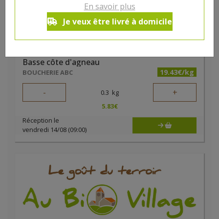
En savoir plus
Je veux être livré à domicile
Basse côte d'agneau
19.43€/kg
BOUCHERIE ABC
-
+
0.3
kg
5.83
€
Réception le
vendredi 14/08 (09:00)