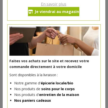
1 souris d'agneau
En savoir plus
250 gr de navarin
Je viendrai au magasin
500 gr de haché
2 paquets de 5 merguez
(possible de remplacer les merguez par du ragoût)
27.56€/kg
Ce produit est indisponible pour le moment.
Faites vos achats sur le site et recevez votre
commande directement à votre domicile
DANS LA MÊME CATÉGORIE ...
Sont disponibles à la livraison :
Notre gamme d'
épicerie locale/bio
Nos produits de
soins pour le corps
Nos produits d'
entretien de la maison
Nos paniers cadeaux