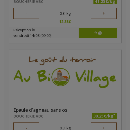
41.28€/kg
BOUCHERIE ABC
-
+
0.3
kg
12.38
€
Réception le
vendredi 14/08 (09:00)
Epaule d'agneau sans os
*
30.25€/kg
BOUCHERIE ABC
-
+
0.3
kg