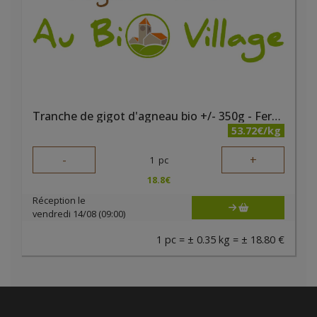
Tranche de gigot d'agneau bio +/- 350g - Ferme des noyers
53.72€/kg
-
+
1
pc
18.8
€
Réception le
vendredi 14/08 (09:00)
1 pc = ± 0.35 kg = ± 18.80 €