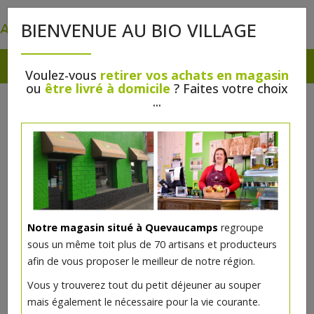
0
BIENVENUE AU BIO VILLAGE
Voulez-vous
retirer vos achats en magasin
ou
être livré à domicile
? Faites votre choix
...
Notre magasin situé à Quevaucamps
regroupe
Colis d'agneau: poids de +/4 kilos
sous un même toit plus de 70 artisans et producteurs
afin de vous proposer le meilleur de notre région.
Composition standard :
Vous y trouverez tout du petit déjeuner au souper
2 x 4 côtes
mais également le nécessaire pour la vie courante.
3 tranches de gigot