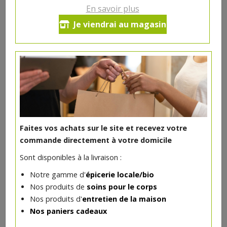
En savoir plus
Carré démaquillant lavable bio
Je viendrai au magasin
Avril
2€/pc
-
+
1
pc
2
€
Réception souhaitée le
Faites vos achats sur le site et recevez votre
commande directement à votre domicile
Sont disponibles à la livraison :
DANS LA MÊME CATÉGORIE ...
Notre gamme d'
épicerie locale/bio
Nos produits de
soins pour le corps
Nos produits d'
entretien de la maison
Nos paniers cadeaux