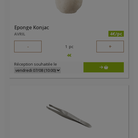
Eponge Konjac
4€/pc
AVRIL
-
+
1
pc
4
€
Réception souhaitée le