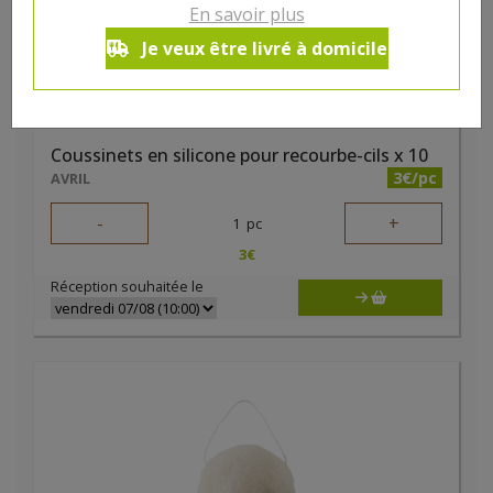
En savoir plus
Je veux être livré à domicile
Coussinets en silicone pour recourbe-cils x 10
3€/pc
AVRIL
-
+
1
pc
3
€
Réception souhaitée le