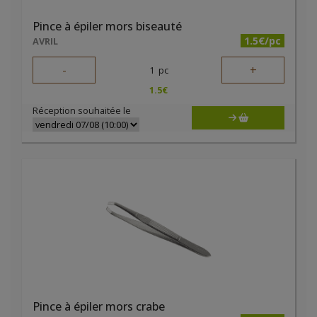
Pince à épiler mors biseauté
1.5€/pc
AVRIL
-
+
1
pc
1.5
€
Réception souhaitée le
Pince à épiler mors crabe