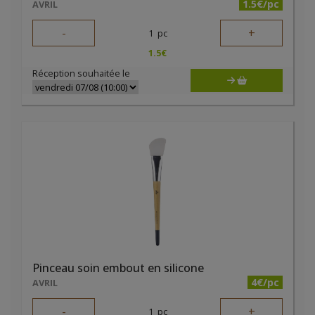
1.5€/pc
AVRIL
-
+
1
pc
1.5
€
Réception souhaitée le
Pinceau soin embout en silicone
4€/pc
AVRIL
-
+
1
pc