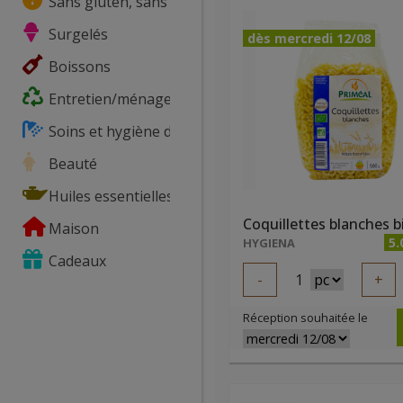
Sans gluten, sans lactose, ...
Surgelés
dès mercredi 12/08
Boissons
Entretien/ménage
Soins et hygiène du corps
Beauté
Huiles essentielles
Maison
5.
HYGIENA
Cadeaux
-
1
+
Réception souhaitée le