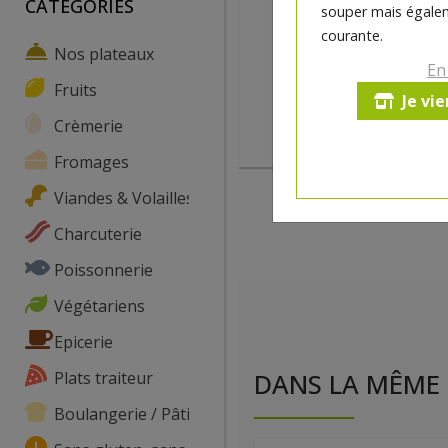
CATEGORIES
souper mais égalem
courante.
Nos plateaux
En
Fruits
Je vi
Crèmerie
Fromages
Viandes & Volailles
Charcuterie
Poissonnerie
Végétariens
Epicerie
Plats traiteur
DANS LA MÊME 
Boulangerie / Pâtisserie