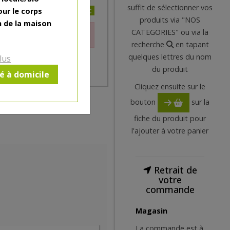
suffit de sélectionner vos
4.04€/pc
our le corps
produits via "NOS
n de la maison
CATEGORIES" ou via la
le moment.
recherche
en tapant
quelques lettres du nom
lus
du produit
ré à domicile
Cliquez ensuite sur le
bouton
sur la
fiche du produit pour
l'ajouter à votre panier
Retrait de
votre
commande
Magasin
La commande est à