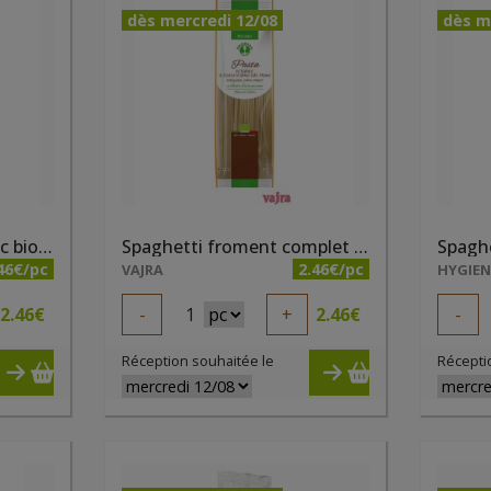
dès mercredi 12/08
dès m
Spaghetti froment blanc bio 500g Probios
Spaghetti froment complet bio 500g Probios
46€/pc
2.46€/pc
VAJRA
HYGIE
2.46
€
-
1
+
2.46
€
-
Réception souhaitée le
Récepti