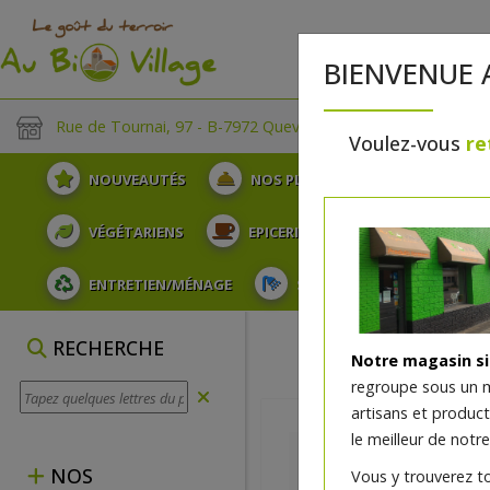
BIENVENUE 
Rue de Tournai, 97 - B-7972 Quevaucamps
Voulez-vous
re
NOUVEAUTÉS
NOS PLATEAUX
FRUITS
VÉGÉTARIENS
EPICERIE
PLATS TRAITEUR
ENTRETIEN/MÉNAGE
SOINS ET HYGIÈNE DU COR
RECHERCHE
Notre magasin s
regroupe sous un 
artisans et produc
le meilleur de notre
NOS
Vous y trouverez t