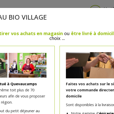
Identi
AU BIO VILLAGE
tirer vos achats en magasin
ou
être livré à domici
choix ...
CRÈMERIE
FROMAGES
VIANDES & VOLAILLES
BOULANGERIE / PÂTISSERIE
SANS GLUTEN, SANS LAC
PS
BEAUTÉ
HUILES ESSENTIELLES
MAISON
itué à Quevaucamps
Faites vos achats sur le s
même toit plus de 70
votre commande directem
teurs afin de vous proposer
domicile
Spaghetti épeautre demi
 région.
Sont disponibles à la livraison
500g 2BIO
out du petit déjeuner au
Notre gamme d'
épicerie