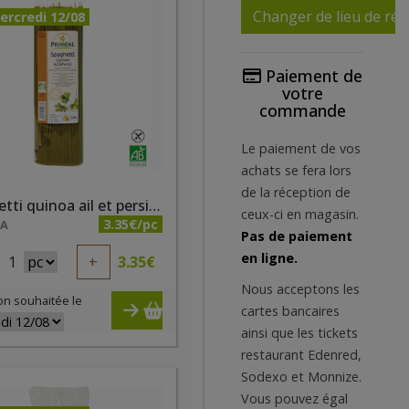
Changer de lieu de réc
ercredi 12/08
Paiement de
votre
commande
Le paiement de vos
achats se fera lors
de la réception de
Spaghetti quinoa ail et persil bio 500g
ceux-ci en magasin.
3.35€/pc
NA
Pas de paiement
en ligne.
1
+
3.35
€
Nous acceptons les
on souhaitée le
cartes bancaires
ainsi que les tickets
restaurant Edenred,
Sodexo et Monnize.
Vous pouvez égal