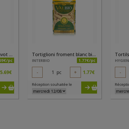
Tagliatelles curcuma pavot 250 g bio
Tortiglioni froment blanc bio 500g Valbio
Tortil
69€/pc
1.77€/pc
INTERBIO
HYGIE
5.69
€
-
1
pc
+
1.77
€
-
Réception souhaitée le
Récepti