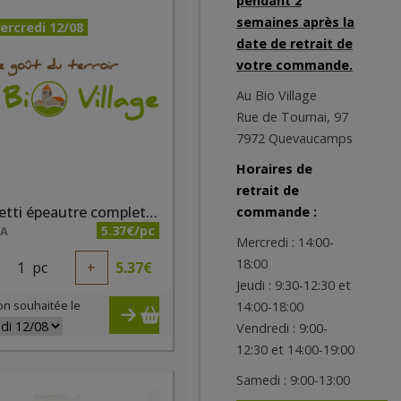
pendant 2
semaines après la
ercredi 12/08
date de retrait de
votre commande.
Au Bio Village
Rue de Tournai, 97
7972 Quevaucamps
Horaires de
retrait de
Spaghetti épeautre complet bio 500g Priméal
commande :
5.37€/pc
NA
Mercredi : 14:00-
18:00
1
pc
+
5.37
€
Jeudi : 9:30-12:30 et
on souhaitée le
14:00-18:00
Vendredi : 9:00-
12:30 et 14:00-19:00
Samedi : 9:00-13:00