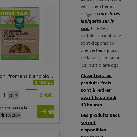
venir chercher au
ercredi 12/08
magasin
aux dates
indiquées sur le
site.
En effet,
certains produits ne
sont disponibles
que certains jours
de la semaine selon
les jours d'arrivage.
Attention: les
Macaroni froment blanc bio 500g
2.46€/pc
produits frais
sont à retirer
1
+
2.46
€
avant le samedi
13 heures
.
on souhaitée le
Les produits secs
seront
disponibles