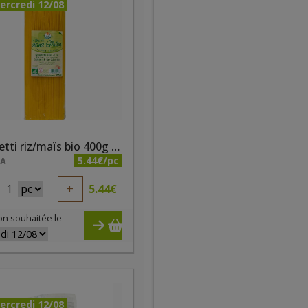
ercredi 12/08
Spaghetti riz/maïs bio 400g sans gluten
5.44€/pc
NA
1
+
5.44
€
on souhaitée le
ercredi 12/08