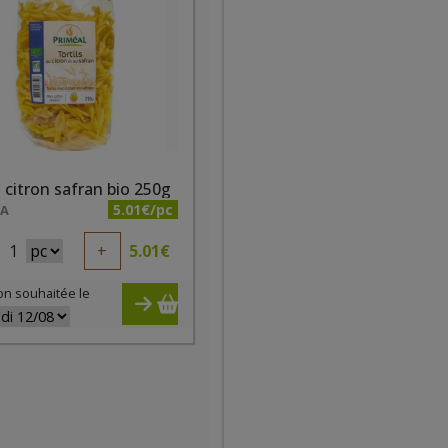
s citron safran bio 250g
5.01€/pc
NA
1
+
5.01
€
on souhaitée le