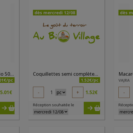
dès mercredi 12/08
dès m
Coquillettes blanches bio 500g
Coquillettes semi complètes bio 500g Elibio
01€/pc
1.52€/pc
VAJRA
5.01
€
-
1
+
1.52
€
-
Réception souhaitée le
Récepti