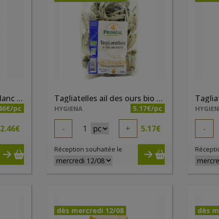
Spirelli/fusilli froment blanc bio 500g
Tagliatelles ail des ours bio 250g
46€/pc
5.17€/pc
HYGIENA
HYGIE
2.46
€
-
1
+
5.17
€
-
Réception souhaitée le
Récepti
dès mercredi 12/08
dès m