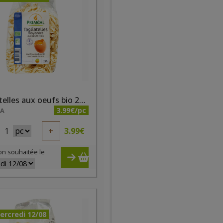
Tagliatelles aux oeufs bio 250g
3.99€/pc
NA
1
+
3.99
€
on souhaitée le
ercredi 12/08