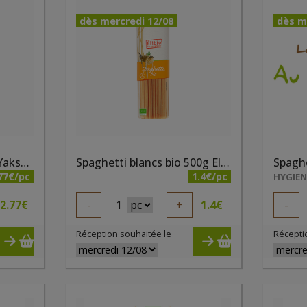
dès mercredi 12/08
dès m
Nouilles aux oeufs bio Yakso 250g
Spaghetti blancs bio 500g Elibio
77€/pc
1.4€/pc
HYGIE
2.77
€
-
1
+
1.4
€
-
Réception souhaitée le
Récepti