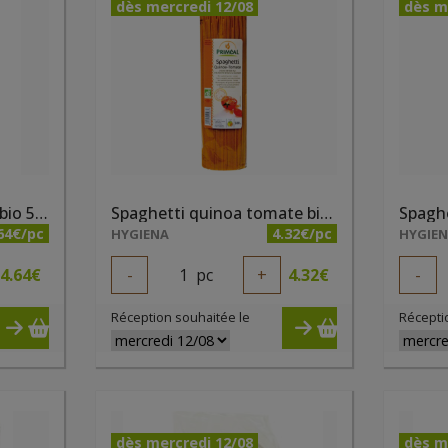
dès mercredi 12/08
dès m
Spaghetti quinoa curry bio 500g
Spaghetti quinoa tomate bio 500g
64€/pc
4.32€/pc
HYGIENA
HYGIE
4.64
€
-
1
pc
+
4.32
€
-
Réception souhaitée le
Récepti
dès mercredi 12/08
dès m