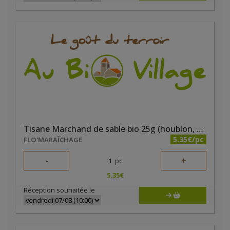
Tisane Marchand de sable bio 25g (houblon, verveine, marjolaine, mélisse, lavande, coquelicot)
5.35€/pc
FLO'MARAÎCHAGE
-
+
1
pc
5.35
€
Réception souhaitée le