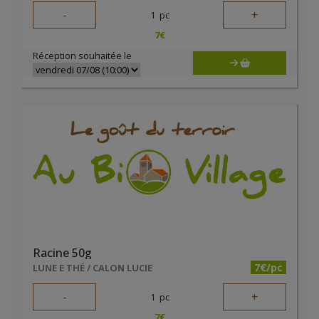
-
+
1
pc
7
€
Réception souhaitée le
Racine 50g
7€/pc
LUNE E THÉ / CALON LUCIE
-
+
1
pc
7
€