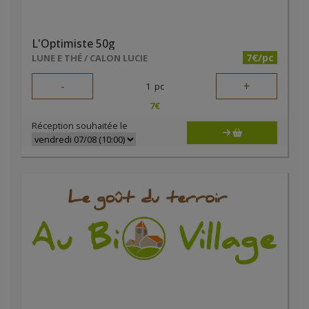
L'Optimiste 50g
7€/pc
LUNE E THÉ / CALON LUCIE
-
+
1
pc
7
€
Réception souhaitée le