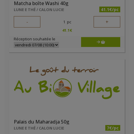
Matcha boîte Washi 40g
41.1€/pc
LUNE E THÉ / CALON LUCIE
-
+
1
pc
41.1
€
Réception souhaitée le
Palais du Maharadja 50g
7€/pc
LUNE E THÉ / CALON LUCIE