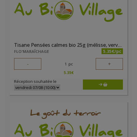
Tisane Pensées calmes bio 25g (mélisse, verveine, marjolaine et lavande)
5.35€/pc
FLO'MARAÎCHAGE
-
+
1
pc
5.35
€
Réception souhaitée le