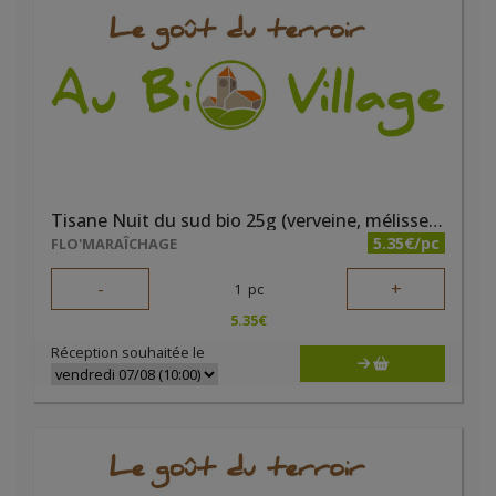
Tisane Nuit du sud bio 25g (verveine, mélisse, lavande)
5.35€/pc
FLO'MARAÎCHAGE
-
+
1
pc
5.35
€
Réception souhaitée le