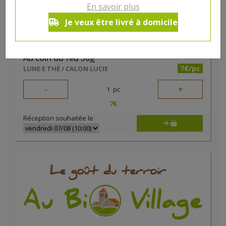
En savoir plus
Je veux être livré à domicile
Au coin du feu 50g
7€/pc
LUNE E THÉ / CALON LUCIE
-
+
1
pc
7
€
Réception souhaitée le