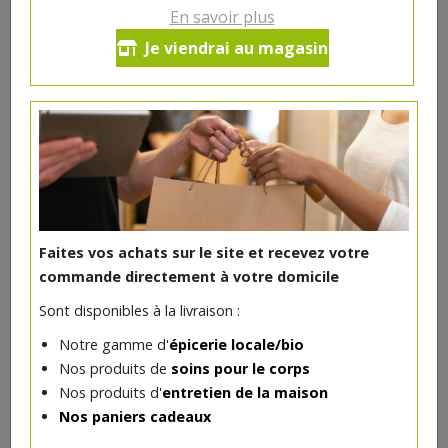
En savoir plus
Cuillère à miel en bois
Je viendrai au magasin
3.48€/pc
-
+
1
pc
3.48
€
Réception souhaitée le
Faites vos achats sur le site et recevez votre
commande directement à votre domicile
DANS LA MÊME CATÉGORIE ...
Sont disponibles à la livraison :
Notre gamme d'
épicerie locale/bio
Nos produits de
soins pour le corps
Nos produits d'
entretien de la maison
Nos paniers cadeaux