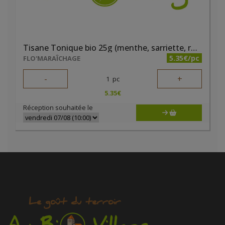
Tisane Tonique bio 25g (menthe, sarriette, romarin, sauge, bleuet)
5.35€/pc
FLO'MARAÎCHAGE
-
+
1
pc
5.35
€
Réception souhaitée le