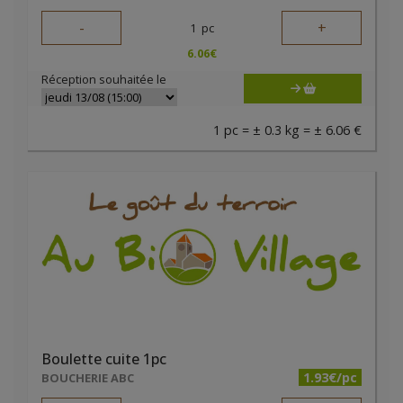
-
+
1
pc
6.06
€
Réception souhaitée le
1 pc = ± 0.3 kg = ± 6.06 €
Boulette cuite 1pc
1.93€/pc
BOUCHERIE ABC