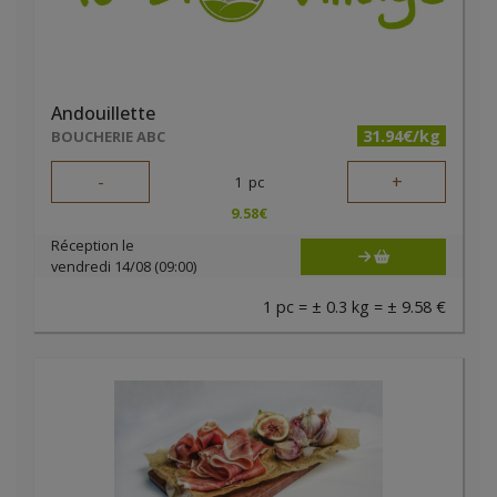
Andouillette
31.94€/kg
BOUCHERIE ABC
-
+
1
pc
9.58
€
Réception le
vendredi 14/08 (09:00)
1 pc = ± 0.3 kg = ± 9.58 €