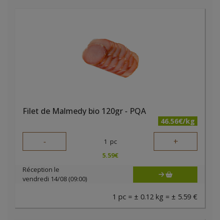
Filet de Malmedy bio 120gr - PQA
46.56€/kg
-
+
1
pc
5.59
€
Réception le
vendredi 14/08 (09:00)
1 pc = ± 0.12 kg = ± 5.59 €