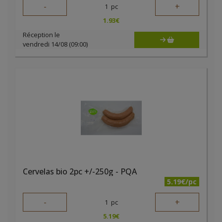
-
+
1
pc
1.93
€
Réception le
vendredi 14/08 (09:00)
Cervelas bio 2pc +/-250g - PQA
5.19€/pc
-
+
1
pc
5.19
€