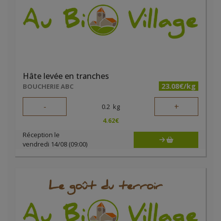
Hâte levée en tranches
23.08€/kg
BOUCHERIE ABC
-
+
0.2
kg
4.62
€
Réception le
vendredi 14/08 (09:00)