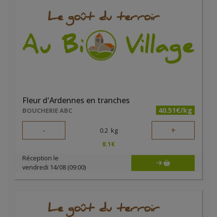
Fleur d'Ardennes en tranches
40.51€/kg
BOUCHERIE ABC
-
+
0.2
kg
8.1
€
Réception le
vendredi 14/08 (09:00)