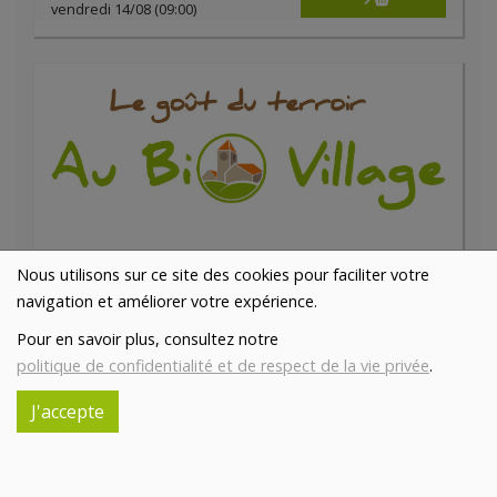
vendredi 14/08 (09:00)
Nous utilisons sur ce site des cookies pour faciliter votre
Jambon de Bourgogne en tranches
navigation et améliorer votre expérience.
34.73€/kg
BOUCHERIE ABC
Pour en savoir plus, consultez notre
-
+
0.2
kg
politique de confidentialité et de respect de la vie privée
.
6.95
€
J'accepte
Réception le
vendredi 14/08 (09:00)