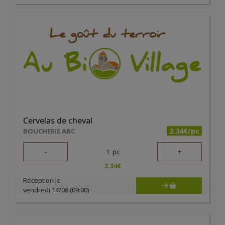
Cervelas de cheval
2.34€/pc
BOUCHERIE ABC
-
+
1
pc
2.34
€
Réception le
vendredi 14/08 (09:00)