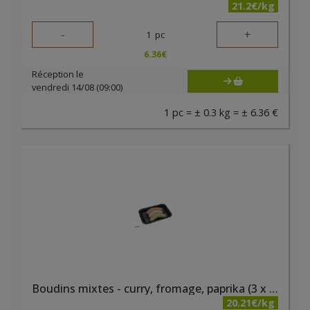
21.2€/kg
-
+
1
pc
6.36
€
Réception le
vendredi 14/08 (09:00)
1 pc = ± 0.3 kg = ± 6.36 €
Boudins mixtes - curry, fromage, paprika (3 x 95 gr) bio PQA
20.21€/kg