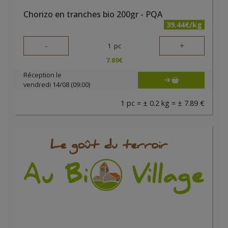
Chorizo en tranches bio 200gr - PQA
39.44€/kg
-
+
1
pc
7.89
€
Réception le
vendredi 14/08 (09:00)
1 pc = ± 0.2 kg = ± 7.89 €