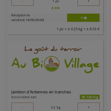
-
+
1
pc
8.53
€
Réception le
vendredi 14/08 (09:00)
1 pc = ± 0.25 kg = ± 8.53 €
Jambon d'Ardennes en tranches
38.72€/kg
BOUCHERIE ABC
-
+
0.2
kg