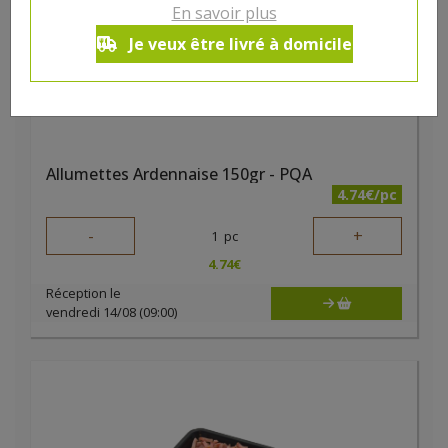
En savoir plus
Je veux être livré à domicile
Allumettes Ardennaise 150gr - PQA
4.74€/pc
-
+
1
pc
4.74
€
Réception le
vendredi 14/08 (09:00)