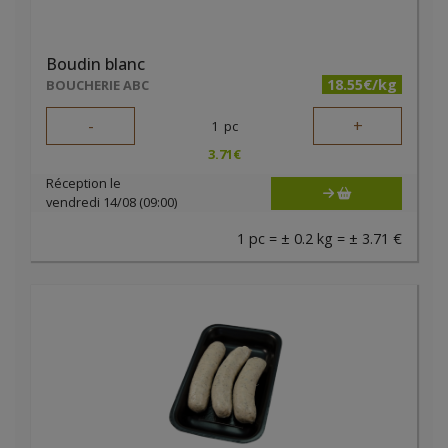
Boudin blanc
18.55€/kg
BOUCHERIE ABC
-
+
1
pc
3.71
€
Réception le
vendredi 14/08 (09:00)
1 pc = ± 0.2 kg = ± 3.71 €