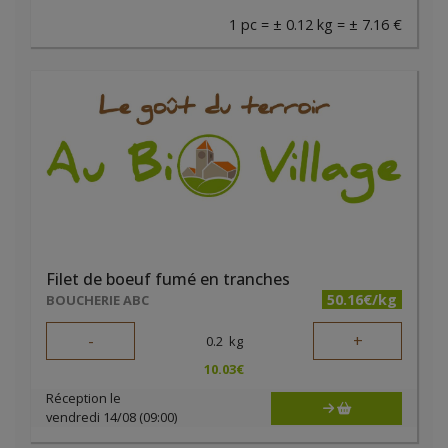
1 pc = ± 0.12 kg = ± 7.16 €
Filet de boeuf fumé en tranches
50.16€/kg
BOUCHERIE ABC
-
+
0.2
kg
10.03
€
Réception le
vendredi 14/08 (09:00)