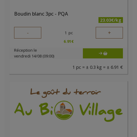
Boudin blanc 3pc - PQA
23.03€/kg
-
+
1
pc
6.91
€
Réception le
vendredi 14/08 (09:00)
1 pc = ± 0.3 kg = ± 6.91 €