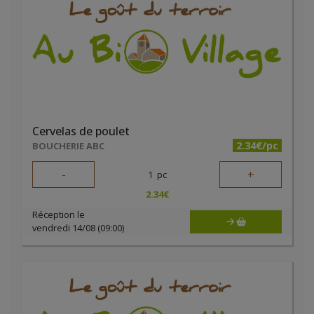
Cervelas de poulet
2.34€/pc
BOUCHERIE ABC
-
+
1
pc
2.34
€
Réception le
vendredi 14/08 (09:00)