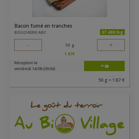
Bacon fumé en tranches
37.48€/kg
BOUCHERIE ABC
-
+
50
g
1.87
€
Réception le
vendredi 14/08 (09:00)
50 g = 1.87 €