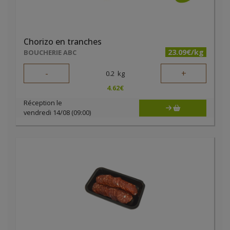
Chorizo en tranches
23.09€/kg
BOUCHERIE ABC
-
+
0.2
kg
4.62
€
Réception le
vendredi 14/08 (09:00)