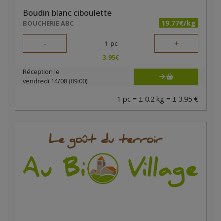
Boudin blanc ciboulette
19.77€/kg
BOUCHERIE ABC
-
+
1
pc
3.95
€
Réception le
vendredi 14/08 (09:00)
1 pc = ± 0.2 kg = ± 3.95 €