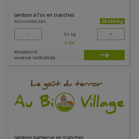
Jambon à l'os en tranches
28.59€/kg
BOUCHERIE ABC
-
+
0.2
kg
5.72
€
Réception le
vendredi 14/08 (09:00)
Jambon barbecue en tranches