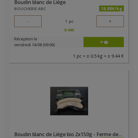
Boudin blanc de Liège
18.88€/kg
BOUCHERIE ABC
-
+
1
pc
9.44
€
Réception le
vendredi 14/08 (09:00)
1 pc = ± 0.5 kg = ± 9.44 €
Boudin blanc de Liège bio 2x150g - Ferme des Noyers