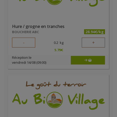
Hure / grogne en tranches
28.94€/kg
BOUCHERIE ABC
-
+
0.2
kg
5.79
€
Réception le
vendredi 14/08 (09:00)