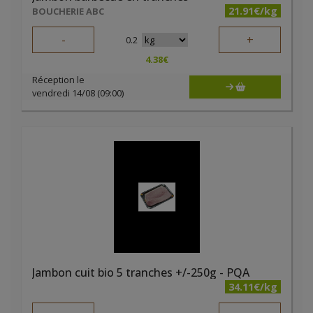
21.91€/kg
BOUCHERIE ABC
-
+
0.2
4.38
€
Réception le
vendredi 14/08 (09:00)
Jambon cuit bio 5 tranches +/-250g - PQA
34.11€/kg