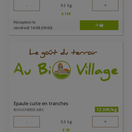
-
+
0.2
kg
6.15
€
Réception le
vendredi 14/08 (09:00)
Epaule cuite en tranches
12.33€/kg
BOUCHERIE ABC
-
+
0.3
kg
3.7
€