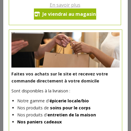
En savoir plus
Coppa bio tranchée 120gr -
Je viendrai au magasin
Ferme des Noyers
69.22€/kg
-
+
1
pc
8.31
€
Réception le
vendredi 14/08 (09:00)
1 pc = ± 0.12 kg = ± 8.31 €
Faites vos achats sur le site et recevez votre
commande directement à votre domicile
Sont disponibles à la livraison :
Notre gamme d'
épicerie locale/bio
DANS LA MÊME CATÉGORIE ...
Nos produits de
soins pour le corps
Nos produits d'
entretien de la maison
Nos paniers cadeaux