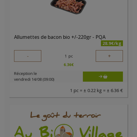
Allumettes de bacon bio +/-220gr - PQA
28.9€/kg
-
+
1
pc
6.36
€
Réception le
vendredi 14/08 (09:00)
1 pc = ± 0.22 kg = ± 6.36 €