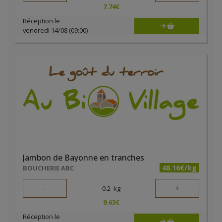
7.74
€
Réception le
vendredi 14/08 (09:00)
Jambon de Bayonne en tranches
48.16€/kg
BOUCHERIE ABC
-
+
0.2
kg
9.63
€
Réception le