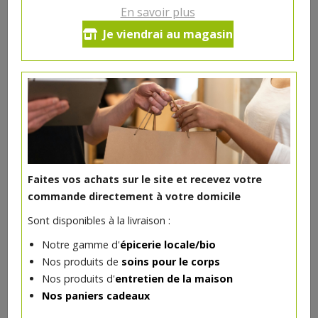
Ce produit est indisponible pour le moment.
En savoir plus
Je viendrai au magasin
DANS LA MÊME CATÉGORIE ...
Faites vos achats sur le site et recevez votre
commande directement à votre domicile
Sont disponibles à la livraison :
Notre gamme d'
épicerie locale/bio
Nos produits de
soins pour le corps
Nos produits d'
entretien de la maison
Yaourt brebis abricot 125g La Bohette
Nos paniers cadeaux
1.85€/pc
BERGERIE DE LA BOHETTE