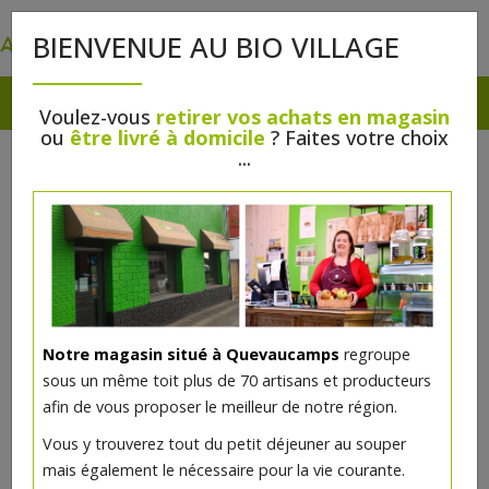
0
BIENVENUE AU BIO VILLAGE
Voulez-vous
retirer vos achats en magasin
ou
être livré à domicile
? Faites votre choix
...
Notre magasin situé à Quevaucamps
regroupe
Yaourt brebis a la grecque bio
sous un même toit plus de 70 artisans et producteurs
250g Bergerie
afin de vous proposer le meilleur de notre région.
Vous y trouverez tout du petit déjeuner au souper
2.91€/pc
mais également le nécessaire pour la vie courante.