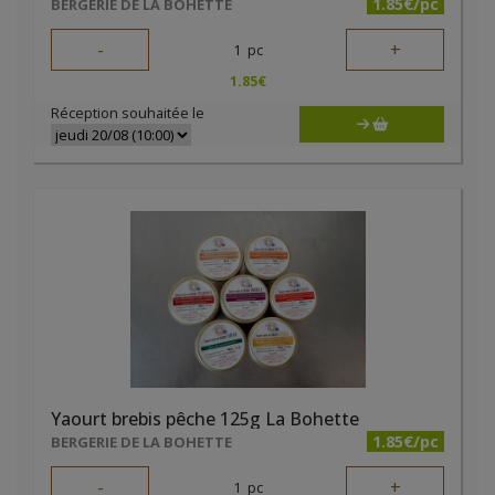
1.85€/pc
BERGERIE DE LA BOHETTE
-
+
1
pc
1.85
€
Réception souhaitée le
Yaourt brebis pêche 125g La Bohette
1.85€/pc
BERGERIE DE LA BOHETTE
-
+
1
pc