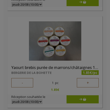
Yaourt brebis purée de marrons/châtaignes 125g La Bohette
1.85€/pc
BERGERIE DE LA BOHETTE
-
+
1
pc
1.85
€
Réception souhaitée le