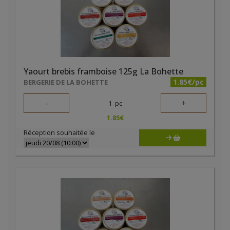
Yaourt brebis framboise 125g La Bohette
1.85€/pc
BERGERIE DE LA BOHETTE
-
+
1
pc
1.85
€
Réception souhaitée le