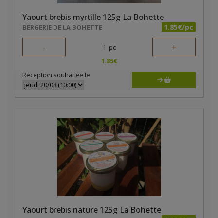
Yaourt brebis myrtille 125g La Bohette
1.85€/pc
BERGERIE DE LA BOHETTE
-
+
1
pc
1.85
€
Réception souhaitée le
Yaourt brebis nature 125g La Bohette