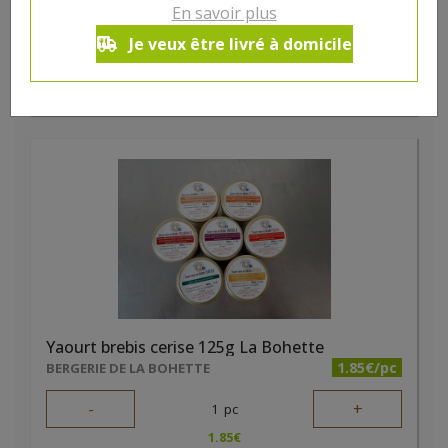
-
+
En savoir plus
1
pc
1.85
€
Je veux être livré à domicile
Réception souhaitée le
Yaourt brebis cerise 125g La Bohette
1.85€/pc
BERGERIE DE LA BOHETTE
-
+
1
pc
1.85
€