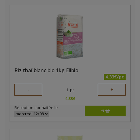
Riz thaï blanc bio 1kg Elibio
4.33€/pc
-
+
1
pc
4.33
€
Réception souhaitée le