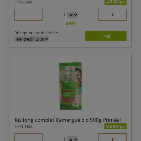
4.56€/pc
HYGIENA
-
+
1
4.56
€
Réception souhaitée le
Riz long complet Camargue bio 500g Priméal
3.68€/pc
HYGIENA
-
+
1