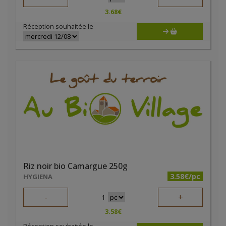
3.68
€
Réception souhaitée le
Riz noir bio Camargue 250g
3.58€/pc
HYGIENA
-
+
1
3.58
€