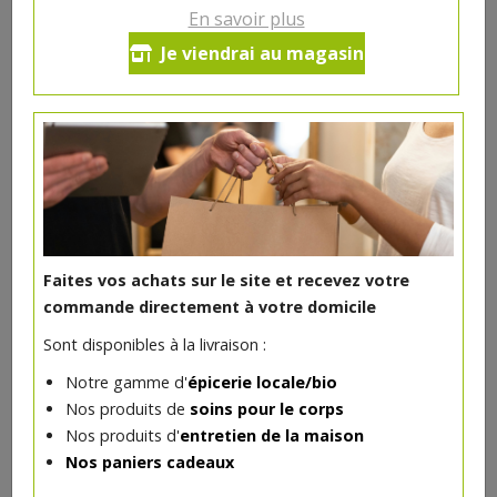
En savoir plus
Riz blanc sushi bio 500g
Je viendrai au magasin
Clearspring
4.96€/pc
-
+
1
pc
4.96
€
Réception souhaitée le
Faites vos achats sur le site et recevez votre
commande directement à votre domicile
Sont disponibles à la livraison :
DANS LA MÊME CATÉGORIE ...
Notre gamme d'
épicerie locale/bio
Nos produits de
soins pour le corps
Nos produits d'
entretien de la maison
Nos paniers cadeaux