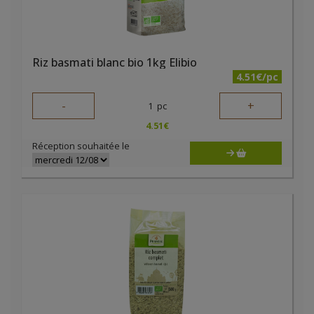
Riz basmati blanc bio 1kg Elibio
4.51€/pc
-
+
1
pc
4.51
€
Réception souhaitée le