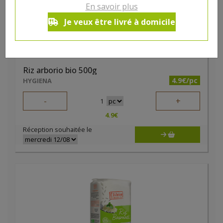
En savoir plus
Je veux être livré à domicile
Riz arborio bio 500g
4.9€/pc
HYGIENA
-
+
1
4.9
€
Réception souhaitée le