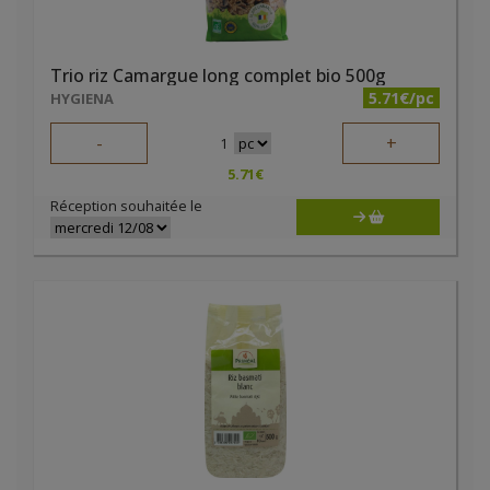
Trio riz Camargue long complet bio 500g
5.71€/pc
HYGIENA
-
+
1
5.71
€
Réception souhaitée le