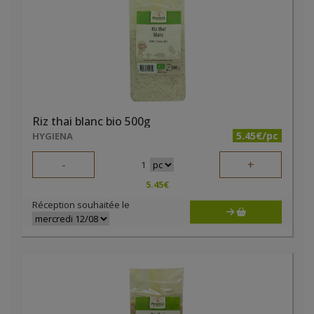
Riz thai blanc bio 500g
5.45€/pc
HYGIENA
-
+
1
5.45
€
Réception souhaitée le