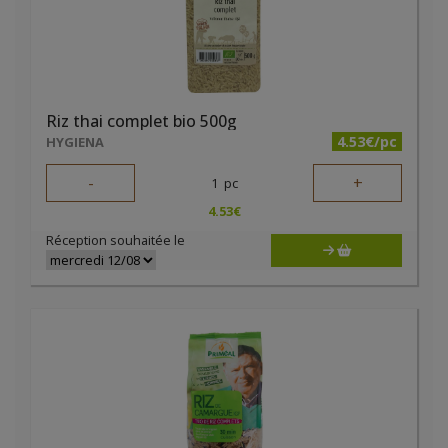
Riz thai complet bio 500g
4.53€/pc
HYGIENA
-
+
1
pc
4.53
€
Réception souhaitée le