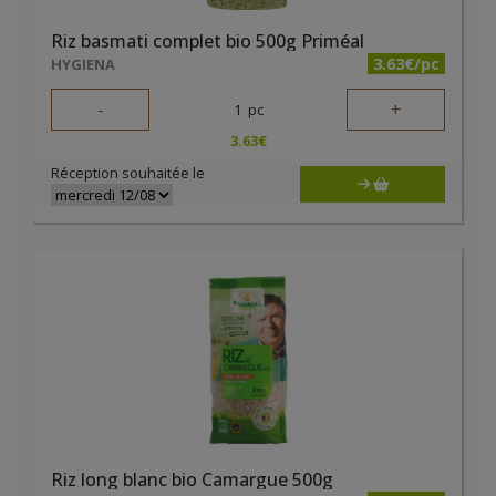
Riz basmati complet bio 500g Priméal
3.63€/pc
HYGIENA
-
+
1
pc
3.63
€
Réception souhaitée le
Riz long blanc bio Camargue 500g