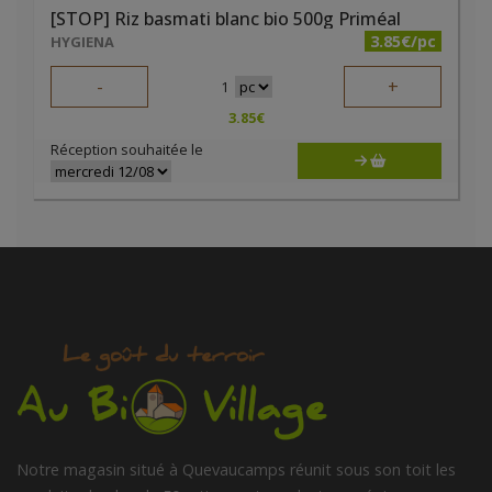
[STOP] Riz basmati blanc bio 500g Priméal
3.85€/pc
HYGIENA
-
+
1
3.85
€
Réception souhaitée le
Notre magasin situé à Quevaucamps réunit sous son toit les