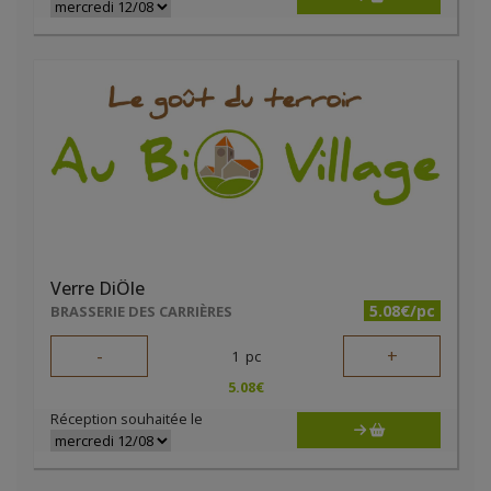
Verre DiÔle
5.08€/pc
BRASSERIE DES CARRIÈRES
-
+
1
pc
5.08
€
Réception souhaitée le