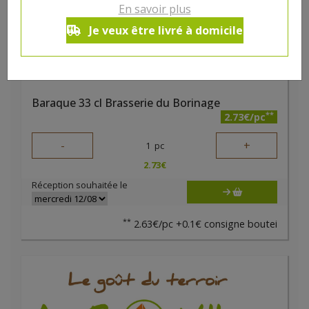
En savoir plus
Je veux être livré à domicile
Baraque 33 cl Brasserie du Borinage
**
2.73€/pc
-
+
1
pc
2.73
€
Réception souhaitée le
**
2.63€/pc +0.1€ consigne boutei