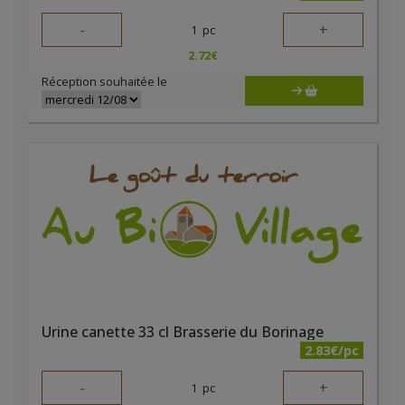
-
+
1
pc
2.72
€
Réception souhaitée le
Urine canette 33 cl Brasserie du Borinage
2.83€/pc
-
+
1
pc