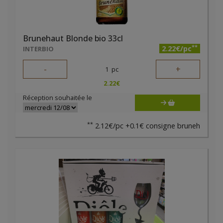
Brunehaut Blonde bio 33cl
**
2.22€/pc
INTERBIO
-
+
1
pc
2.22
€
Réception souhaitée le
**
2.12€/pc +0.1€ consigne bruneh