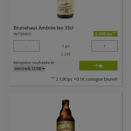
Brunehaut Ambrée bio 33cl
**
2.22€/pc
INTERBIO
-
+
1
pc
2.22
€
Réception souhaitée le
**
2.12€/pc +0.1€ consigne bruneh