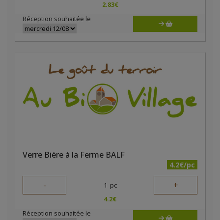
2.83
€
Réception souhaitée le
Verre Bière à la Ferme BALF
4.2€/pc
-
+
1
pc
4.2
€
Réception souhaitée le