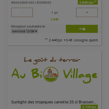
**
2.84€/pc
BRASSERIE DES LÉGENDES
-
+
1
pc
2.84
€
Réception souhaitée le
**
2.44€/pc +0.4€ consigne quinti
Sunlight des tropiques canette 33 cl Brasserie du Borinage
2.72€/pc