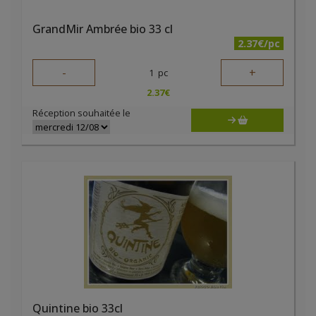
GrandMir Ambrée bio 33 cl
2.37€/pc
-
+
1
pc
2.37
€
Réception souhaitée le
Quintine bio 33cl