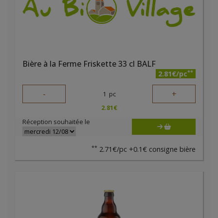
Bière à la Ferme Friskette 33 cl BALF
**
2.81€/pc
-
+
1
pc
2.81
€
Réception souhaitée le
**
2.71€/pc +0.1€ consigne bière