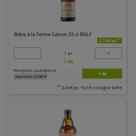
Bière à la Ferme Saison 33 cl BALF
**
2.73€/pc
-
+
1
pc
2.73
€
Réception souhaitée le
**
2.63€/pc +0.1€ consigne bière