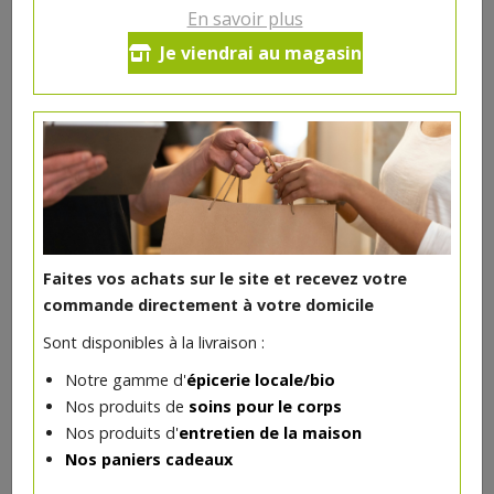
En savoir plus
Coffret 2 DiÔle 75cl + verre
Je viendrai au magasin
**
18.4€/pc
-
+
1
pc
18.4
€
Réception souhaitée le
**
18€/pc +0.4€ consigne
Faites vos achats sur le site et recevez votre
commande directement à votre domicile
Sont disponibles à la livraison :
DANS LA MÊME CATÉGORIE ...
Notre gamme d'
épicerie locale/bio
Nos produits de
soins pour le corps
Nos produits d'
entretien de la maison
Nos paniers cadeaux