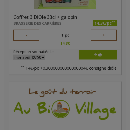
Coffret 3 DiÔle 33cl + galopin
**
14.3€/pc
BRASSERIE DES CARRIÈRES
-
+
1
pc
14.3
€
Réception souhaitée le
**
14€/pc +0.30000000000000004€ consigne diôle