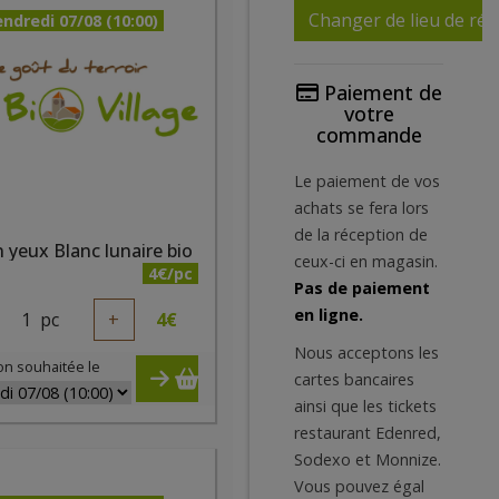
Changer de lieu de réc
ndredi 07/08 (10:00)
Paiement de
votre
commande
Le paiement de vos
achats se fera lors
de la réception de
 yeux Blanc lunaire bio
ceux-ci en magasin.
4€/pc
Pas de paiement
en ligne.
1
pc
+
4
€
Nous acceptons les
on souhaitée le
cartes bancaires
ainsi que les tickets
restaurant Edenred,
Sodexo et Monnize.
Vous pouvez égal