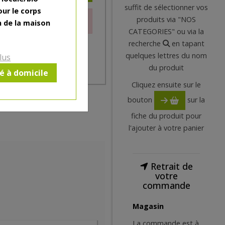
suffit de sélectionner vos
our le corps
produits via "NOS
le moment.
n de la maison
CATEGORIES" ou via la
recherche
en tapant
quelques lettres du nom
lus
du produit
ré à domicile
Cliquez ensuite sur le
bouton
sur la
fiche du produit pour
l'ajouter à votre panier
Retrait de
votre
commande
Magasin
La commande est à