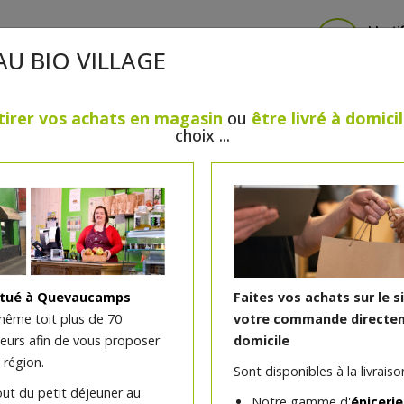
Identi
AU BIO VILLAGE
tirer vos achats en magasin
ou
être livré à domici
choix ...
CRÈMERIE
FROMAGES
VIANDES & VOLAILLES
BOULANGERIE / PÂTISSERIE
SANS GLUTEN, SANS LAC
PS
BEAUTÉ
HUILES ESSENTIELLES
MAISON
itué à Quevaucamps
Faites vos achats sur le s
même toit plus de 70
votre commande directem
teurs afin de vous proposer
domicile
Mascara allongeant Mari
 région.
Sont disponibles à la livraison
out du petit déjeuner au
Notre gamme d'
épicerie