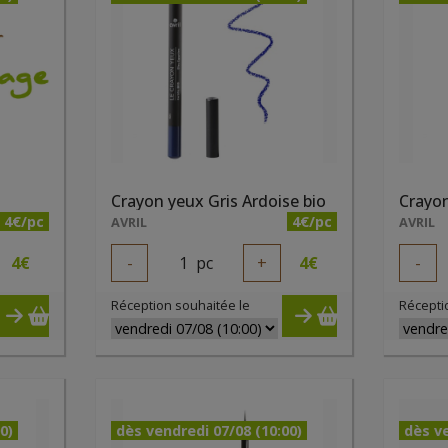
Crayon yeux Gris Ardoise bio
Crayon
4€/pc
4€/pc
AVRIL
AVRIL
4
€
-
1
pc
+
4
€
-
Réception souhaitée le
Récepti
0)
dès vendredi 07/08 (10:00)
dès ve