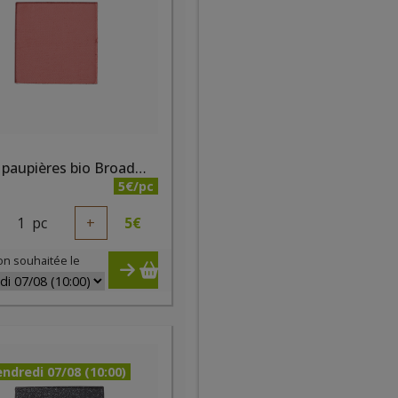
Fard à paupières bio Broadway mat
5€/pc
1
pc
+
5
€
on souhaitée le
ndredi 07/08 (10:00)