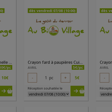
0)
dès vendredi 07/08 (10:00)
dès ve
Anti cernes liquide Cannelle bio
Crayon fard à paupières Cuivré irisé bio
10€/pc
5€/pc
AVRIL
AVRIL
10
€
-
1
pc
+
5
€
-
Réception souhaitée le
Récepti