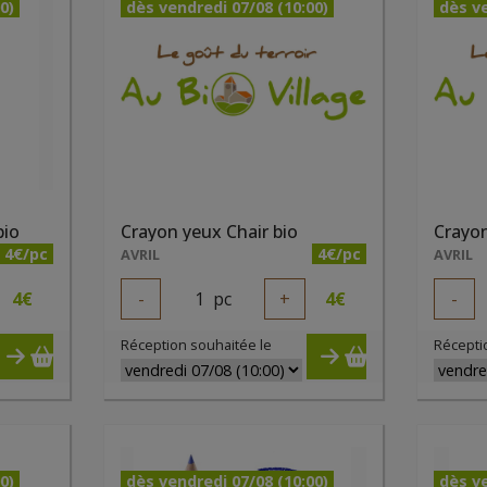
0)
dès vendredi 07/08 (10:00)
dès ve
bio
Crayon yeux Chair bio
Crayon
4€/pc
4€/pc
AVRIL
AVRIL
4
€
-
1
pc
+
4
€
-
Réception souhaitée le
Récepti
0)
dès vendredi 07/08 (10:00)
dès ve