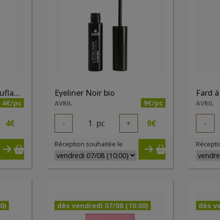
Crayon yeux Vert Camouflage bio
Eyeliner Noir bio
4€/pc
9€/pc
AVRIL
AVRIL
4
€
-
1
pc
+
9
€
-
Réception souhaitée le
Récepti
0)
dès vendredi 07/08 (10:00)
dès ve