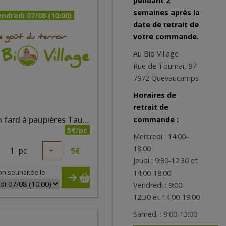
pendant 2
semaines après la
ndredi 07/08 (10:00)
date de retrait de
votre commande.
Au Bio Village
Rue de Tournai, 97
7972 Quevaucamps
Horaires de
retrait de
Crayon fard à paupières Taupe nacré bio
commande :
5€/pc
Mercredi : 14:00-
18:00
1
pc
+
5
€
Jeudi : 9:30-12:30 et
on souhaitée le
14:00-18:00
Vendredi : 9:00-
12:30 et 14:00-19:00
Samedi : 9:00-13:00