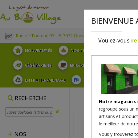
BIENVENUE 
Rue de Tournai, 97 - B-7972 Quevaucamps
Voulez-vous
re
NOUVEAUTÉS
NOS PLATEAUX
FRUITS
VÉGÉTARIENS
EPICERIE
PLATS TRAITEUR
ENTRETIEN/MÉNAGE
SOINS ET HYGIÈNE DU COR
RECHERCHE
Notre magasin s
regroupe sous un 
artisans et produc
le meilleur de notre
NOS
Vous y trouverez t