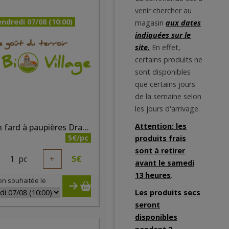
venir chercher au
ndredi 07/08 (10:00)
magasin
aux dates
indiquées sur le
site.
En effet,
certains produits ne
sont disponibles
que certains jours
de la semaine selon
les jours d'arrivage.
Attention: les
Crayon fard à paupières Dragée nacré bio
5€/pc
produits frais
sont à retirer
1
pc
+
5
€
avant le samedi
13 heures
.
on souhaitée le
Les produits secs
seront
disponibles