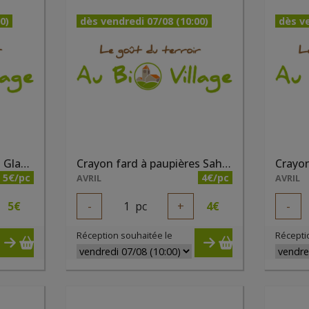
0)
dès vendredi 07/08 (10:00)
dès ve
Crayon fard à paupières Glacier nacré bio
Crayon fard à paupières Sahara nacré bio
5€/pc
4€/pc
AVRIL
AVRIL
5
€
-
1
pc
+
4
€
-
Réception souhaitée le
Récepti