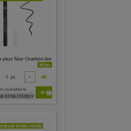
 yeux Noir Charbon bio
4€/pc
1
pc
+
4
€
on souhaitée le
ndredi 07/08 (10:00)