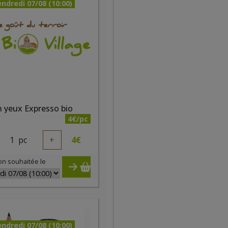
ndredi 07/08 (10:00)
 yeux Expresso bio
4€/pc
1
pc
+
4
€
on souhaitée le
ndredi 07/08 (10:00)