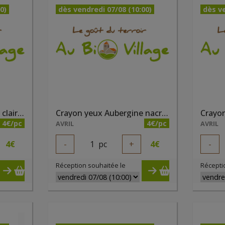
0)
dès vendredi 07/08 (10:00)
dès ve
Crayon sourcils Châtain clair bio
Crayon yeux Aubergine nacré bio
Crayon
4€/pc
4€/pc
AVRIL
AVRIL
4
€
-
1
pc
+
4
€
-
Réception souhaitée le
Récepti