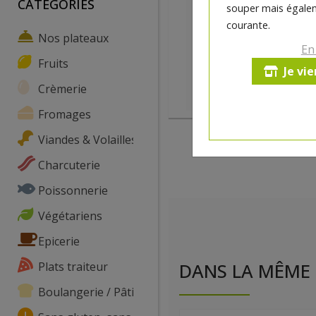
CATEGORIES
souper mais égalem
courante.
Nos plateaux
En
Fruits
Je vi
Crèmerie
Fromages
Viandes & Volailles
Charcuterie
Poissonnerie
Végétariens
Epicerie
Plats traiteur
DANS LA MÊME 
Boulangerie / Pâtisserie