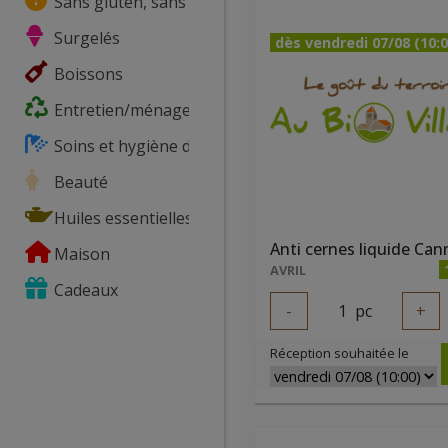
Sans gluten, sans lactose, ...
Surgelés
dès vendredi 07/08 (10:0
Boissons
Entretien/ménage
Soins et hygiène du corps
Beauté
Huiles essentielles
Maison
AVRIL
Cadeaux
-
1
pc
+
Réception souhaitée le