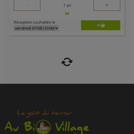
-
+
1
pc
8
€
Réception souhaitée le
Porte savon en bambou
4€/pc
AVRIL
-
+
1
pc
4
€