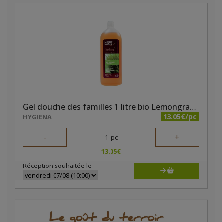
Gel douche des familles 1 litre bio Lemongrass Douce Nature
13.05€/pc
HYGIENA
-
+
1
pc
13.05
€
Réception souhaitée le