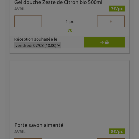
Gel douche Zeste de Citron bio 500ml
7€/pc
AVRIL
-
+
1
pc
7
€
Réception souhaitée le
Porte savon aimanté
8€/pc
AVRIL