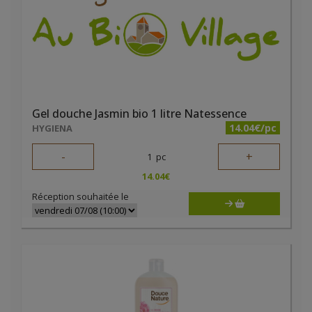
Gel douche Jasmin bio 1 litre Natessence
14.04€/pc
HYGIENA
-
+
1
pc
14.04
€
Réception souhaitée le