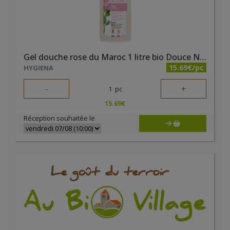
Gel douche rose du Maroc 1 litre bio Douce Nature
15.69€/pc
HYGIENA
-
+
1
pc
15.69
€
Réception souhaitée le