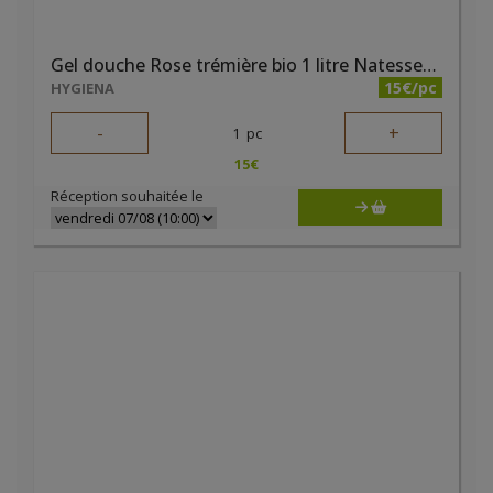
Gel douche Rose trémière bio 1 litre Natessence
15€/pc
HYGIENA
-
+
1
pc
15
€
Réception souhaitée le