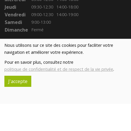
Savon au lait d'ânesse ovale parfum ambre 200g
Nous utilisons sur ce site des cookies pour faciliter votre
10.9€/pc
ASINERIE DU PAYS DES COLLINES SRL
navigation et améliorer votre expérience.
-
+
1
pc
Pour en savoir plus, consultez notre
10.9
€
politique de confidentialité et de respect de la vie privée
.
Réception souhaitée le
J'accepte