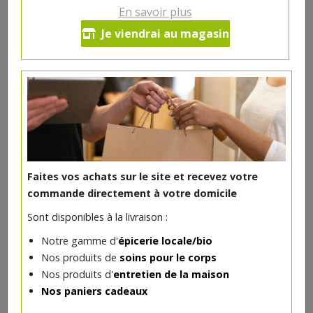
En savoir plus
Ce produit est indisponible pour le moment.
Je viendrai au magasin
DANS LA MÊME CATÉGORIE ...
Faites vos achats sur le site et recevez votre
commande directement à votre domicile
Sont disponibles à la livraison :
Notre gamme d'
épicerie locale/bio
Nos produits de
soins pour le corps
Nos produits d'
entretien de la maison
Nos paniers cadeaux
Gel douche Amande/Pêche de vigne bio 1 litre Natessence
13.91€/pc
HYGIENA