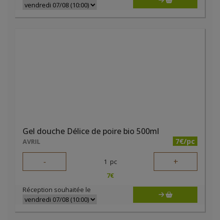
Gel douche Délice de poire bio 500ml
7€/pc
AVRIL
-
+
1
pc
7
€
Réception souhaitée le