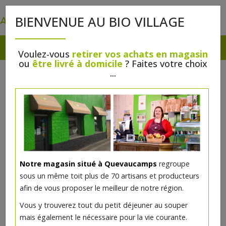
0
BIENVENUE AU BIO VILLAGE
Voulez-vous
retirer vos achats en magasin
ou
être livré à domicile
? Faites votre choix
...
Notre magasin situé à Quevaucamps
regroupe
sous un même toit plus de 70 artisans et producteurs
afin de vous proposer le meilleur de notre région.
Gel intime 200 ml bio
Vous y trouverez tout du petit déjeuner au souper
mais également le nécessaire pour la vie courante.
5€/pc