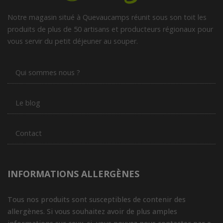
Réception souhaitée le
Savon Alep bio 20% laurier 200g
10.81€/pc
MARMA
-
+
1
pc
10.81
€
Réception souhaitée le