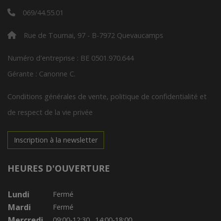
Savon Alep bio liquide 500ml Najel
9.07€/pc
-
+
1
pc
9.07
€
Réception souhaitée le