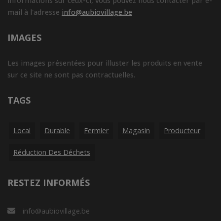
Savon Alep bio liquide 200ml
5.74€/pc
-
+
1
pc
5.74
€
Réception souhaitée le