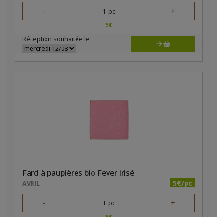
-
+
1
pc
5
€
Réception souhaitée le
Fard à paupières bio Fever irisé
5€/pc
AVRIL
-
+
1
pc
5
€