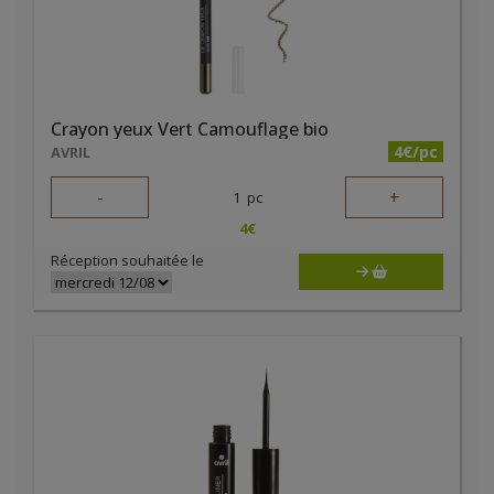
Crayon yeux Vert Camouflage bio
4€/pc
AVRIL
-
+
1
pc
4
€
Réception souhaitée le