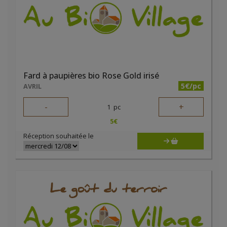
Fard à paupières bio Rose Gold irisé
5€/pc
AVRIL
-
+
1
pc
5
€
Réception souhaitée le