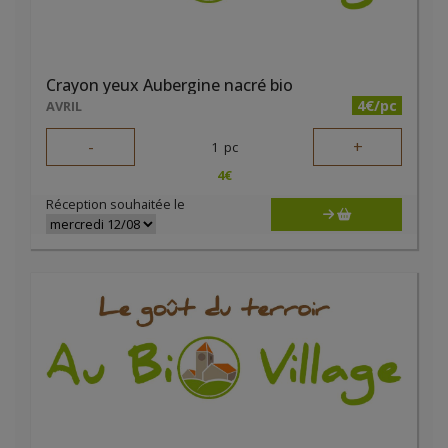
Crayon yeux Aubergine nacré bio
4€/pc
AVRIL
-
+
1
pc
4
€
Réception souhaitée le