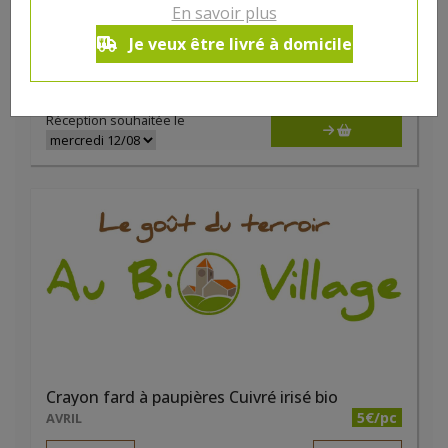
Anti cernes liquide Cannelle bio
En savoir plus
10€/pc
AVRIL
Je veux être livré à domicile
-
+
1
pc
10
€
Réception souhaitée le
Crayon fard à paupières Cuivré irisé bio
5€/pc
AVRIL