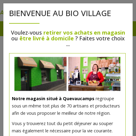
0
BIENVENUE AU BIO VILLAGE
Voulez-vous
retirer vos achats en magasin
ou
être livré à domicile
? Faites votre choix
...
Notre magasin situé à Quevaucamps
regroupe
sous un même toit plus de 70 artisans et producteurs
afin de vous proposer le meilleur de notre région.
Fard à paupières Caraïbes irisé
Vous y trouverez tout du petit déjeuner au souper
bio
mais également le nécessaire pour la vie courante.