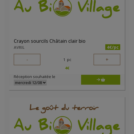
Crayon sourcils Châtain clair bio
4€/pc
AVRIL
-
+
1
pc
4
€
Réception souhaitée le