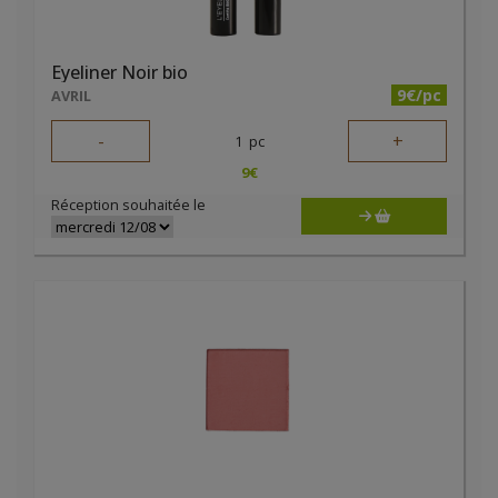
Eyeliner Noir bio
9€/pc
AVRIL
-
+
1
pc
9
€
Réception souhaitée le