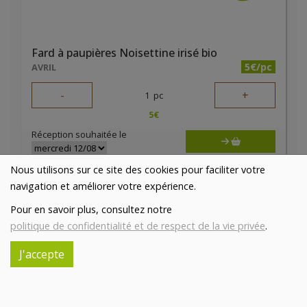
Fard à paupières Noisettine irisé bio
5€/pc
AVRIL
-
+
1
pc
5
€
Réception souhaitée le
Nous utilisons sur ce site des cookies pour faciliter votre
navigation et améliorer votre expérience.
Pour en savoir plus, consultez notre
politique de confidentialité et de respect de la vie privée
.
J'accepte