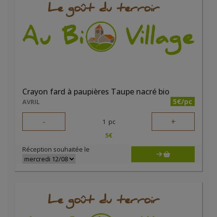
Crayon fard à paupières Taupe nacré bio
5€/pc
AVRIL
-
+
1
pc
5
€
Réception souhaitée le