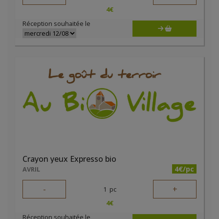
4
€
Réception souhaitée le
Crayon yeux Expresso bio
4€/pc
AVRIL
-
+
1
pc
4
€
Réception souhaitée le