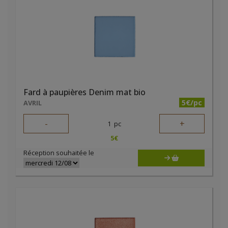
Fard à paupières Denim mat bio
5€/pc
AVRIL
-
+
1
pc
5
€
Réception souhaitée le