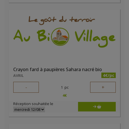
Crayon fard à paupières Sahara nacré bio
4€/pc
AVRIL
-
+
1
pc
4
€
Réception souhaitée le