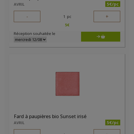
5€/pc
AVRIL
-
+
1
pc
5
€
Réception souhaitée le
Fard à paupières bio Sunset irisé
5€/pc
AVRIL