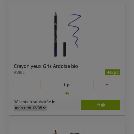
Crayon yeux Gris Ardoise bio
4€/pc
AVRIL
-
+
1
pc
4
€
Réception souhaitée le