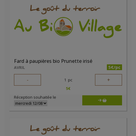
Fard à paupières bio Prunette irisé
5€/pc
AVRIL
-
+
1
pc
5
€
Réception souhaitée le