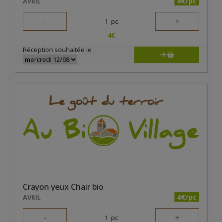
4€/pc
AVRIL
-
+
1
pc
4
€
Réception souhaitée le
Crayon yeux Chair bio
4€/pc
AVRIL
-
+
1
pc