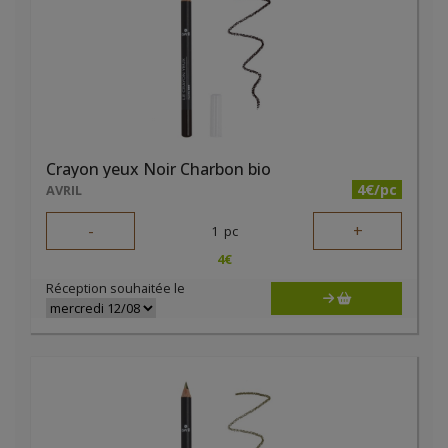
Crayon yeux Noir Charbon bio
4€/pc
AVRIL
-
+
1
pc
4
€
Réception souhaitée le