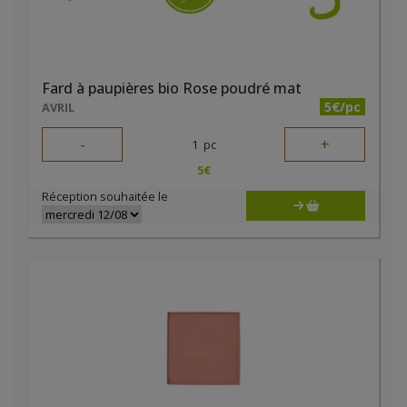
Fard à paupières bio Rose poudré mat
5€/pc
AVRIL
-
+
1
pc
5
€
Réception souhaitée le