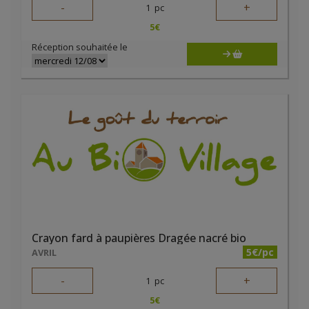
-
+
1
pc
5
€
Réception souhaitée le
Crayon fard à paupières Dragée nacré bio
5€/pc
AVRIL
-
+
1
pc
5
€