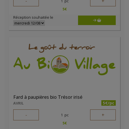
-
+
1
pc
5
€
Réception souhaitée le
Fard à paupières bio Trésor irisé
5€/pc
AVRIL
-
+
1
pc
5
€