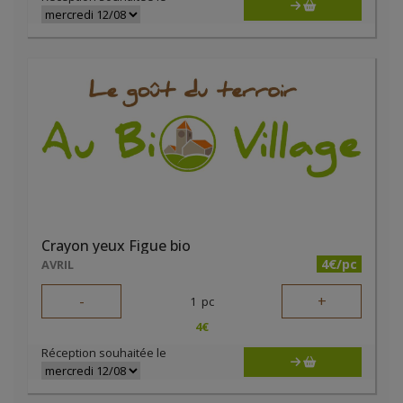
Crayon yeux Figue bio
4€/pc
AVRIL
-
+
1
pc
4
€
Réception souhaitée le