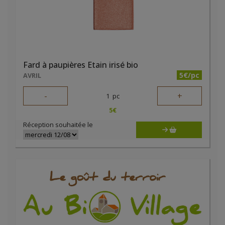
Fard à paupières Etain irisé bio
5€/pc
AVRIL
-
+
1
pc
5
€
Réception souhaitée le