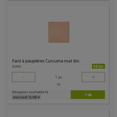
Fard à paupières Curcuma mat bio
5€/pc
AVRIL
-
+
1
pc
5
€
Réception souhaitée le