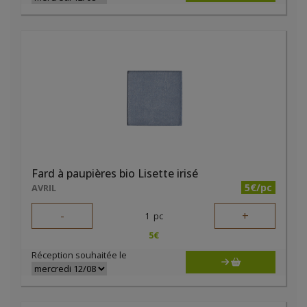
Fard à paupières bio Lisette irisé
5€/pc
AVRIL
-
+
1
pc
5
€
Réception souhaitée le