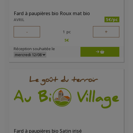
Fard à paupières bio Roux mat bio
5€/pc
AVRIL
-
+
1
pc
5
€
Réception souhaitée le
Fard à paupières bio Satin irisé