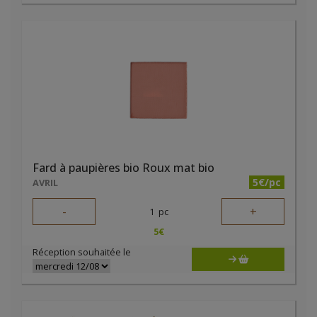
Fard à paupières bio Roux mat bio
5€/pc
AVRIL
-
+
1
pc
5
€
Réception souhaitée le