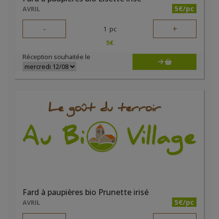
5€/pc
AVRIL
-
+
1
pc
5
€
Réception souhaitée le
Fard à paupières bio Prunette irisé
5€/pc
AVRIL