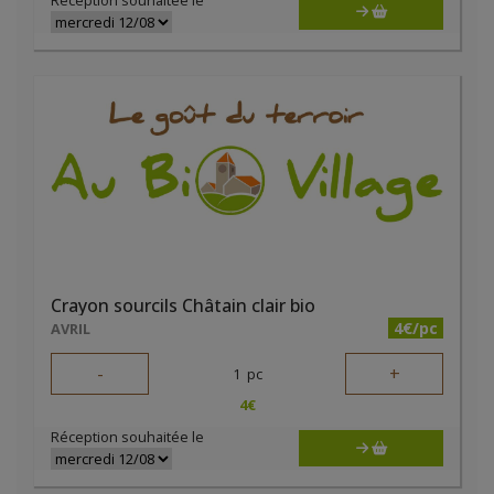
Réception souhaitée le
Crayon sourcils Châtain clair bio
4€/pc
AVRIL
-
+
1
pc
4
€
Réception souhaitée le