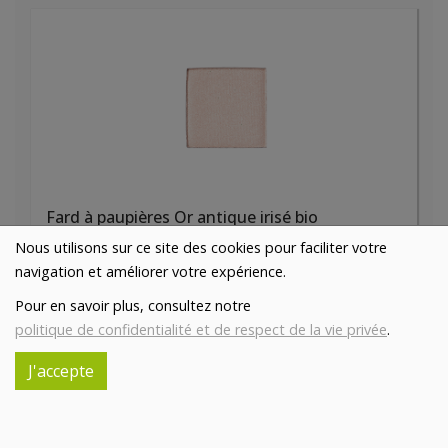
Fard à paupières Or antique irisé bio
5€/pc
AVRIL
Nous utilisons sur ce site des cookies pour faciliter votre
navigation et améliorer votre expérience.
-
+
1
pc
Pour en savoir plus, consultez notre
5
€
politique de confidentialité et de respect de la vie privée
.
Réception souhaitée le
J'accepte