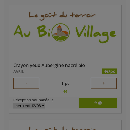
Crayon yeux Aubergine nacré bio
4€/pc
AVRIL
-
+
1
pc
4
€
Réception souhaitée le