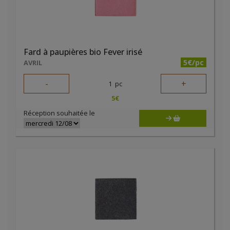
Fard à paupières bio Fever irisé
5€/pc
AVRIL
-
+
1
pc
5
€
Réception souhaitée le