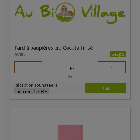
Fard à paupières bio Cocktail irisé
5€/pc
AVRIL
-
+
1
pc
5
€
Réception souhaitée le