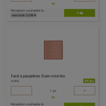
5
€
Réception souhaitée le
Fard à paupières Etain irisé bio
5€/pc
AVRIL
-
+
1
pc
5
€
Réception souhaitée le