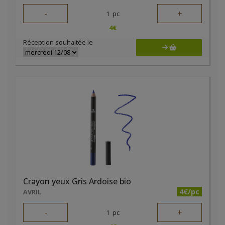
-
+
1
pc
4
€
Réception souhaitée le
Crayon yeux Gris Ardoise bio
4€/pc
AVRIL
-
+
1
pc