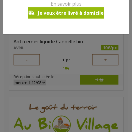
En savoir plus
Je veux être livré à domicile
Anti cernes liquide Cannelle bio
10€/pc
AVRIL
-
+
1
pc
10
€
Réception souhaitée le