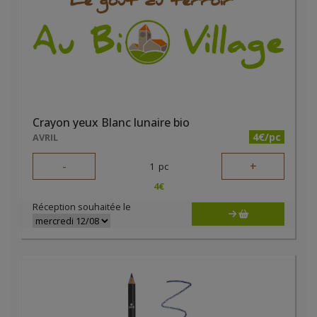
Crayon yeux Blanc lunaire bio
4€/pc
AVRIL
-
+
1
pc
4
€
Réception souhaitée le