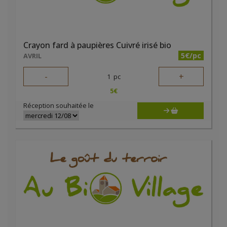
Crayon fard à paupières Cuivré irisé bio
5€/pc
AVRIL
-
+
1
pc
5
€
Réception souhaitée le