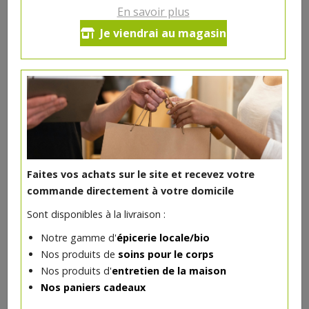
En savoir plus
Fard à paupières bio Broadway
Je viendrai au magasin
mat
5€/pc
-
+
1
pc
5
€
Réception souhaitée le
Faites vos achats sur le site et recevez votre
commande directement à votre domicile
Sont disponibles à la livraison :
DANS LA MÊME CATÉGORIE ...
Notre gamme d'
épicerie locale/bio
Nos produits de
soins pour le corps
Nos produits d'
entretien de la maison
Nos paniers cadeaux