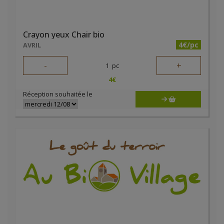
Crayon yeux Chair bio
4€/pc
AVRIL
-
+
1
pc
4
€
Réception souhaitée le