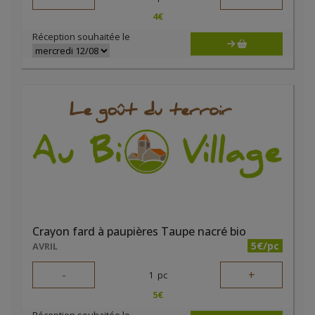
4
€
Réception souhaitée le
Crayon fard à paupières Taupe nacré bio
5€/pc
AVRIL
-
+
1
pc
5
€