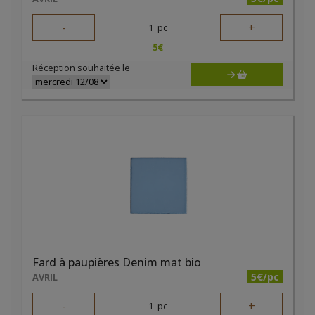
-
+
1
pc
5
€
Réception souhaitée le
Fard à paupières Denim mat bio
5€/pc
AVRIL
-
+
1
pc