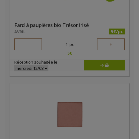
Fard à paupières bio Trésor irisé
5€/pc
AVRIL
-
+
1
pc
5
€
Réception souhaitée le