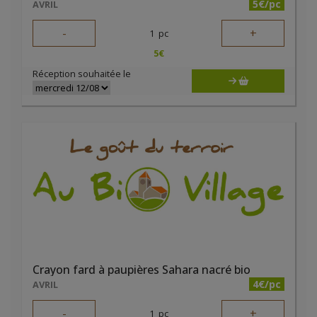
5€/pc
AVRIL
-
+
1
pc
5
€
Réception souhaitée le
Crayon fard à paupières Sahara nacré bio
4€/pc
AVRIL
-
+
1
pc