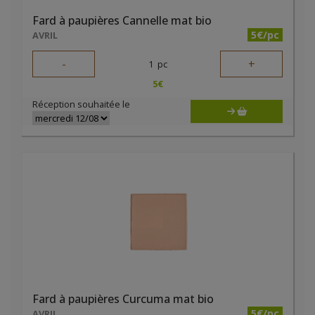
Fard à paupières Cannelle mat bio
5€/pc
AVRIL
-
+
1
pc
5
€
Réception souhaitée le
Fard à paupières Curcuma mat bio
5€/pc
AVRIL