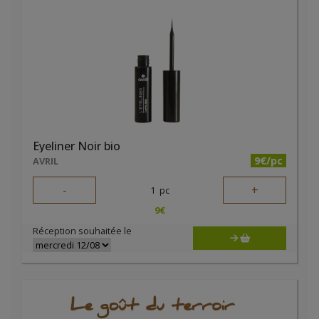
Eyeliner Noir bio
9€/pc
AVRIL
-
+
1
pc
9
€
Réception souhaitée le