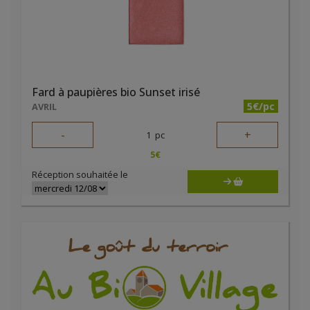
Fard à paupières bio Sunset irisé
5€/pc
AVRIL
-
+
1
pc
5
€
Réception souhaitée le