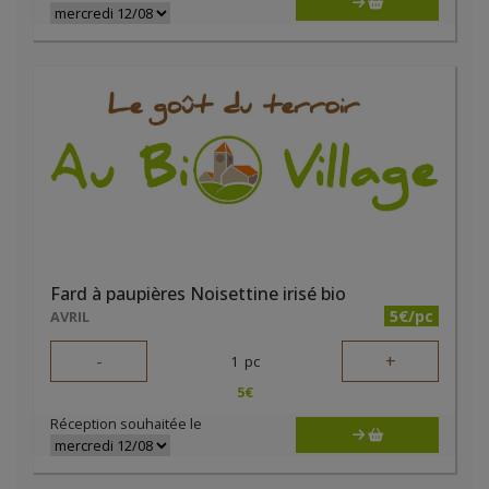
Fard à paupières Noisettine irisé bio
5€/pc
AVRIL
-
+
1
pc
5
€
Réception souhaitée le