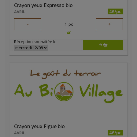
Crayon yeux Expresso bio
4€/pc
AVRIL
-
+
1
pc
4
€
Réception souhaitée le
Crayon yeux Figue bio
4€/pc
AVRIL