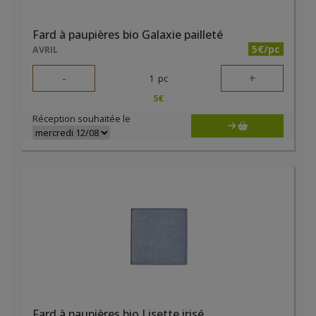
Fard à paupières bio Galaxie pailleté
5€/pc
AVRIL
-
+
1
pc
5
€
Réception souhaitée le
Fard à paupières bio Lisette irisé