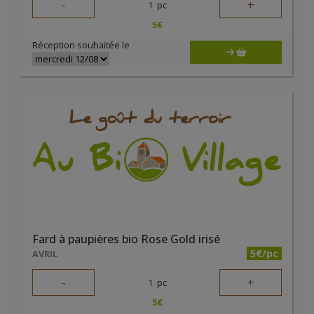
-
+
1
pc
5
€
Réception souhaitée le
Fard à paupières bio Rose Gold irisé
5€/pc
AVRIL
-
+
1
pc
5
€