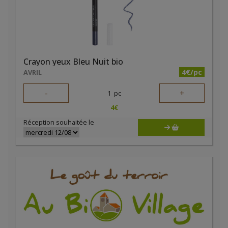
Crayon yeux Bleu Nuit bio
4€/pc
AVRIL
-
+
1
pc
4
€
Réception souhaitée le