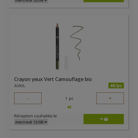
Crayon yeux Vert Camouflage bio
4€/pc
AVRIL
-
+
1
pc
4
€
Réception souhaitée le