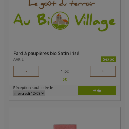
Fard à paupières bio Satin irisé
5€/pc
AVRIL
-
+
1
pc
5
€
Réception souhaitée le