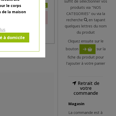
suffit de sélectionner vos
24.95€/pc
our le corps
produits via "NOS
n de la maison
CATEGORIES" ou via la
le moment.
recherche
en tapant
quelques lettres du nom
lus
du produit
ré à domicile
Cliquez ensuite sur le
bouton
sur la
fiche du produit pour
l'ajouter à votre panier
Retrait de
votre
commande
Magasin
La commande est à