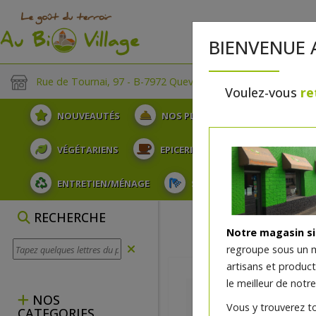
BIENVENUE 
Rue de Tournai, 97 - B-7972 Quevaucamps
Voulez-vous
re
NOUVEAUTÉS
NOS PLATEAUX
FRUITS
VÉGÉTARIENS
EPICERIE
PLATS TRAITEUR
ENTRETIEN/MÉNAGE
SOINS ET HYGIÈNE DU COR
RECHERCHE
Notre magasin s
regroupe sous un 
artisans et produc
le meilleur de notre
NOS
Vous y trouverez t
CATEGORIES