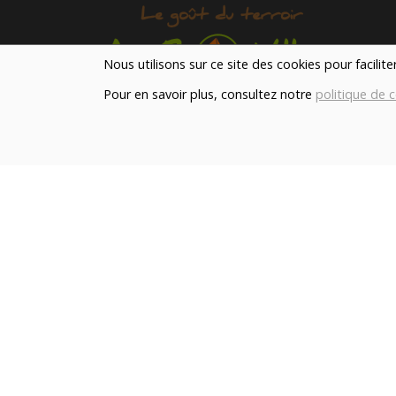
Nous utilisons sur ce site des cookies pour facilit
Pour en savoir plus, consultez notre
politique de c
Notre magasin situé à Quevaucamps réunit sous 
toit les produits de plus de 50 artisans et
producteurs régionaux pour vous servir du petit
déjeuner au souper.
Qui sommes nous ?
Le blog
Contact