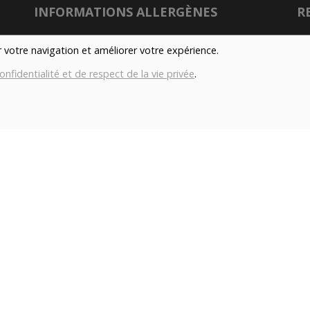
INFORMATIONS ALLERGÈNES
R
Tous nos produits sont susceptibles de contenir
er votre navigation et améliorer votre expérience.
des allergènes. Si vous souhaitez avoir de plus
onfidentialité et de respect de la vie privée
.
amples informations sur ceux-ci, vous pouvez
son
nous contacter par e-mail à l'adresse
info@aubiovillage.be
Nu
IMAGES
Gé
Les images présentées pour illuster les produits
Co
en vente sur ce site ne sont pas contractuelles.
con
TAGS
Local
Durable
Fermier
Magasin
H