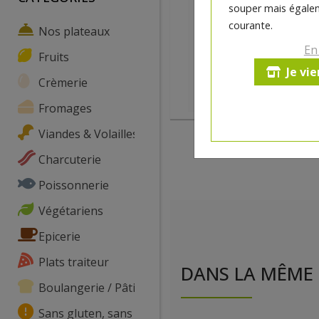
souper mais égalem
courante.
Nos plateaux
En
Fruits
Je vi
Crèmerie
Fromages
Viandes & Volailles
Charcuterie
Poissonnerie
Végétariens
Epicerie
Plats traiteur
DANS LA MÊME 
Boulangerie / Pâtisserie
Sans gluten, sans lactose, ...