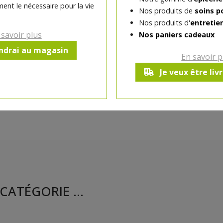
ent le nécessaire pour la vie
Nos produits de
soins p
Nos produits d'
entretie
Ce produit est indisponible pour 
 savoir plus
Nos paniers cadeaux
endrai au magasin
En savoir p
Je veux être liv
CATÉGORIE ...