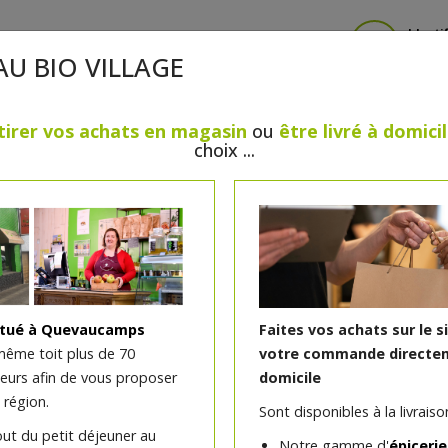
Identi
AU BIO VILLAGE
tirer vos achats en magasin
ou
être livré à domici
choix ...
CRÈMERIE
FROMAGES
VIANDES & VOLAILLES
BOULANGERIE / PÂTISSERIE
SANS GLUTEN, SANS LAC
PS
BEAUTÉ
HUILES ESSENTIELLES
MAISON
itué à Quevaucamps
Faites vos achats sur le s
même toit plus de 70
votre commande directem
teurs afin de vous proposer
domicile
Bûche glacée la fruitée : 
 région.
Sont disponibles à la livraison
sorbet fraise 6 pers
out du petit déjeuner au
Notre gamme d'
épicerie