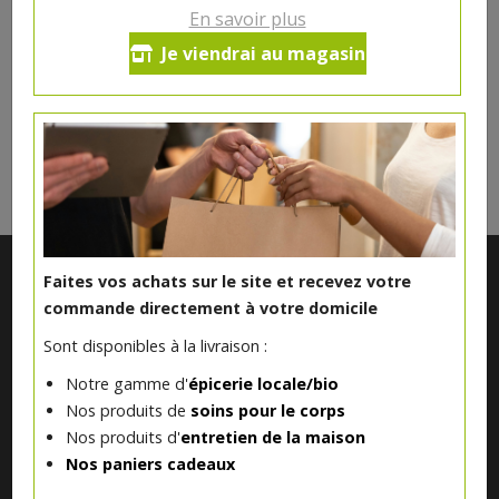
Ce produit est indisponible pour le moment.
En savoir plus
Je viendrai au magasin
DANS LA MÊME CATÉGORIE ...
Faites vos achats sur le site et recevez votre
commande directement à votre domicile
Sont disponibles à la livraison :
Notre gamme d'
épicerie locale/bio
Nos produits de
soins pour le corps
Nos produits d'
entretien de la maison
Notre magasin situé à Quevaucamps réunit sous son toit les
Nos paniers cadeaux
produits de plus de 50 artisans et producteurs régionaux pour