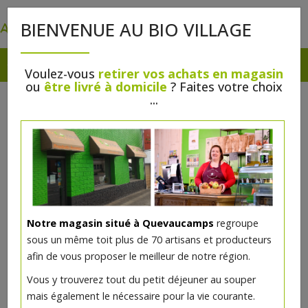
0
BIENVENUE AU BIO VILLAGE
Voulez-vous
retirer vos achats en magasin
ou
être livré à domicile
? Faites votre choix
...
Notre magasin situé à Quevaucamps
regroupe
Coeur de l'an crème beurre
sous un même toit plus de 70 artisans et producteurs
moka 4 personnes
afin de vous proposer le meilleur de notre région.
Vous y trouverez tout du petit déjeuner au souper
20.15€/pc
mais également le nécessaire pour la vie courante.