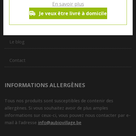
En savoir plus
vous servir du petit déjeuner au souper.
Je veux être livré à domicile
Qui sommes nous ?
Le blog
Contact
INFORMATIONS ALLERGÈNES
Tous nos produits sont susceptibles de contenir des
allergènes. Si vous souhaitez avoir de plus amples
informations sur ceux-ci, vous pouvez nous contacter par e-
mail à l'adresse
info@aubiovillage.be