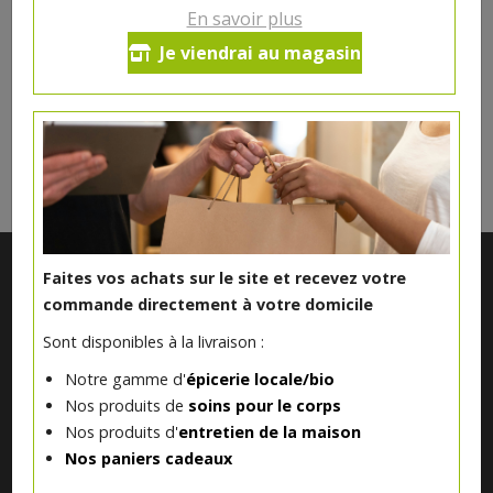
Ce produit est indisponible pour le moment.
En savoir plus
Je viendrai au magasin
DANS LA MÊME CATÉGORIE ...
Faites vos achats sur le site et recevez votre
commande directement à votre domicile
Sont disponibles à la livraison :
Notre gamme d'
épicerie locale/bio
Nos produits de
soins pour le corps
Nos produits d'
entretien de la maison
Notre magasin situé à Quevaucamps réunit sous son toit les
Nos paniers cadeaux
produits de plus de 50 artisans et producteurs régionaux pour