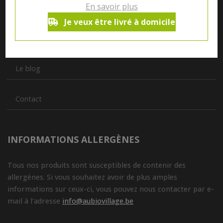
En savoir plus
vous servir du petit déjeuner au souper.
Je veux être livré à domicile
Qui sommes nous ?
Le blog
Contact
INFORMATIONS ALLERGÈNES
Tous nos produits sont susceptibles de contenir des
allergènes. Si vous souhaitez avoir de plus amples
informations sur ceux-ci, vous pouvez nous contacter par e-
mail à l'adresse
info@aubiovillage.be