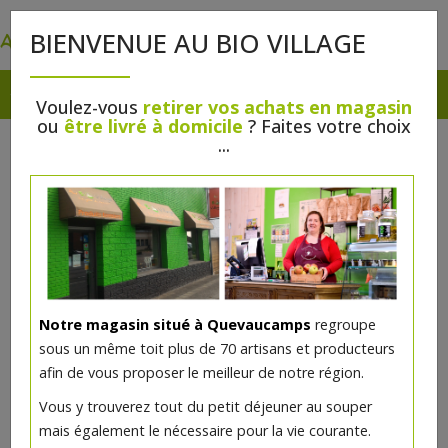
0
BIENVENUE AU BIO VILLAGE
Voulez-vous
retirer vos achats en magasin
ou
être livré à domicile
? Faites votre choix
...
Notre magasin situé à Quevaucamps
regroupe
Bûche crème beurre praliné 8
sous un même toit plus de 70 artisans et producteurs
personnes
afin de vous proposer le meilleur de notre région.
Vous y trouverez tout du petit déjeuner au souper
40.33€/pc
mais également le nécessaire pour la vie courante.