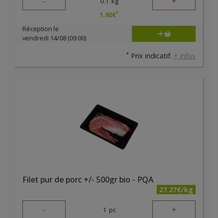
-
+
0.1
kg
*
1.92
€
Réception le
vendredi 14/08 (09:00)
*
Prix indicatif.
+ infos
Filet pur de porc +/- 500gr bio - PQA
27.27€/kg
-
+
1
pc