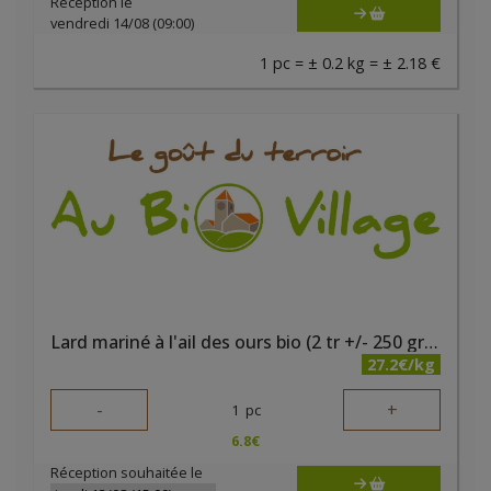
Réception le
vendredi 14/08 (09:00)
1 pc = ± 0.2 kg = ± 2.18 €
Lard mariné à l'ail des ours bio (2 tr +/- 250 gr) Ferme des Noyers
27.2€/kg
-
+
1
pc
6.8
€
Réception souhaitée le