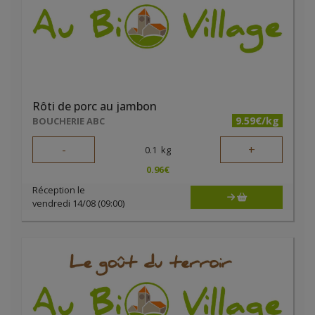
Rôti de porc au jambon
9.59€/kg
BOUCHERIE ABC
-
+
0.1
kg
0.96
€
Réception le
vendredi 14/08 (09:00)