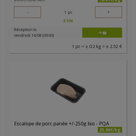
-
+
1
pc
2.52
€
Réception le
vendredi 14/08 (09:00)
1 pc = ± 0.2 kg = ± 2.52 €
Escalope de porc panée +/-250g bio - PQA
25.96€/kg