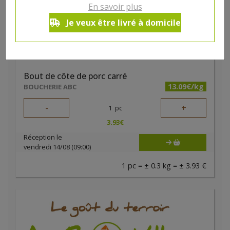
En savoir plus
Je veux être livré à domicile
Bout de côte de porc carré
13.09€/kg
BOUCHERIE ABC
-
+
1
pc
3.93
€
Réception le
vendredi 14/08 (09:00)
1 pc = ± 0.3 kg = ± 3.93 €