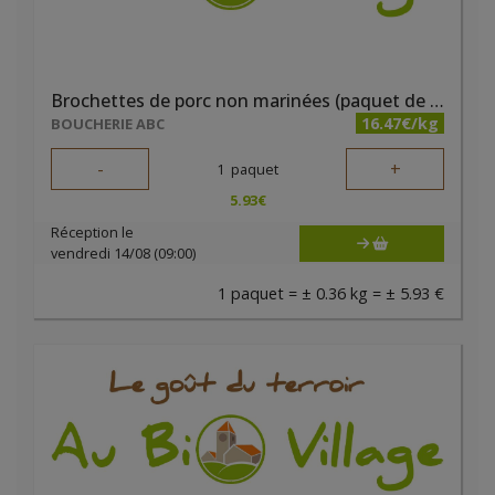
Brochettes de porc non marinées (paquet de 2 pièces)
16.47€/kg
BOUCHERIE ABC
-
+
1
paquet
5.93
€
Réception le
vendredi 14/08 (09:00)
1 paquet = ± 0.36 kg = ± 5.93 €