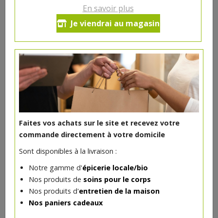
En savoir plus
Côte de porc au spiering
Je viendrai au magasin
9.92€/kg
-
+
1
pc
1.98
€
Réception le
vendredi 14/08 (09:00)
1 pc = ± 0.2 kg = ± 1.98 €
Faites vos achats sur le site et recevez votre
commande directement à votre domicile
Sont disponibles à la livraison :
DANS LA MÊME CATÉGORIE ...
Notre gamme d'
épicerie locale/bio
Nos produits de
soins pour le corps
Nos produits d'
entretien de la maison
Nos paniers cadeaux