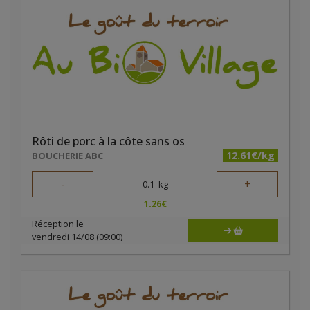
Rôti de porc à la côte sans os
12.61€/kg
BOUCHERIE ABC
-
+
0.1
kg
1.26
€
Réception le
vendredi 14/08 (09:00)