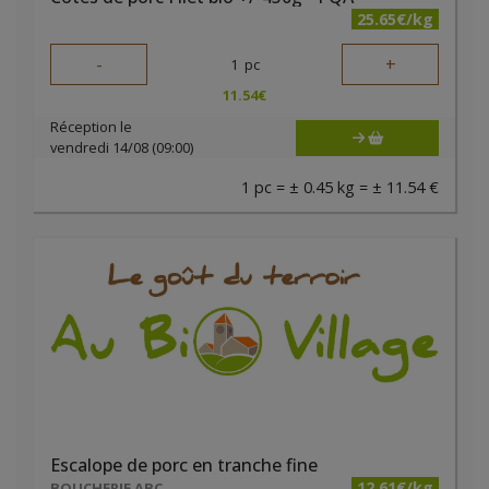
25.65€/kg
-
+
1
pc
11.54
€
Réception le
vendredi 14/08 (09:00)
1 pc = ± 0.45 kg = ± 11.54 €
Escalope de porc en tranche fine
12.61€/kg
BOUCHERIE ABC