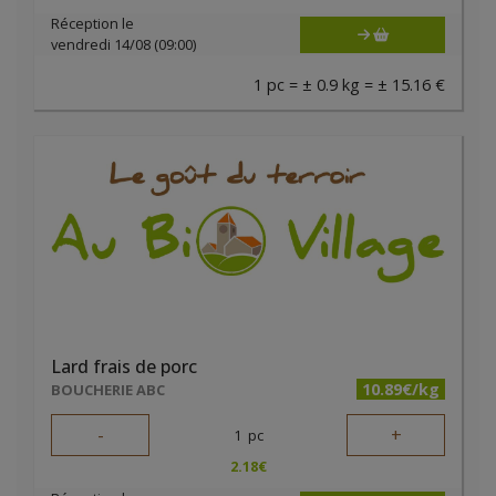
Réception le
vendredi 14/08 (09:00)
1 pc = ± 0.9 kg = ± 15.16 €
Lard frais de porc
10.89€/kg
BOUCHERIE ABC
-
+
1
pc
2.18
€