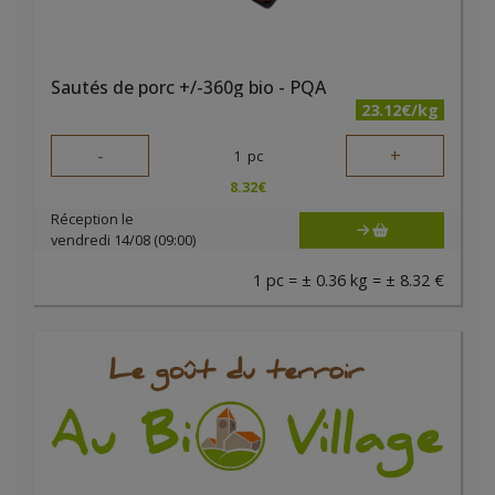
Sautés de porc +/-360g bio - PQA
23.12€/kg
-
+
1
pc
8.32
€
Réception le
vendredi 14/08 (09:00)
1 pc = ± 0.36 kg = ± 8.32 €