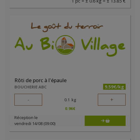
1 pc = ± 0.6 kg = ± 13.85 €
Rôti de porc à l'épaule
9.59€/kg
BOUCHERIE ABC
-
+
0.1
kg
0.96
€
Réception le
vendredi 14/08 (09:00)