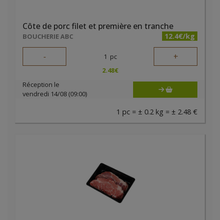
Côte de porc filet et première en tranche
12.4€/kg
BOUCHERIE ABC
-
+
1
pc
2.48
€
Réception le
vendredi 14/08 (09:00)
1 pc = ± 0.2 kg = ± 2.48 €