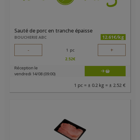
Sauté de porc en tranche épaisse
12.61€/kg
BOUCHERIE ABC
-
+
1
pc
2.52
€
Réception le
vendredi 14/08 (09:00)
1 pc = ± 0.2 kg = ± 2.52 €