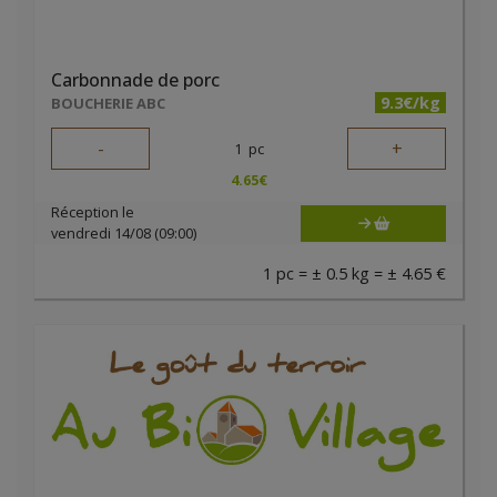
Carbonnade de porc
9.3€/kg
BOUCHERIE ABC
-
+
1
pc
4.65
€
Réception le
vendredi 14/08 (09:00)
1 pc = ± 0.5 kg = ± 4.65 €