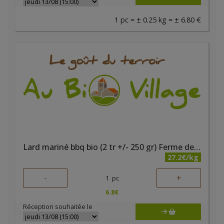
1 pc = ± 0.25 kg = ± 6.80 €
Lard mariné bbq bio (2 tr +/- 250 gr) Ferme des Noyers
27.2€/kg
-
+
1
pc
6.8
€
Réception souhaitée le