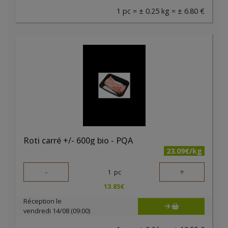
1 pc = ± 0.25 kg = ± 6.80 €
Roti carré +/- 600g bio - PQA
23.09€/kg
-
+
1
pc
13.85
€
Réception le
vendredi 14/08 (09:00)