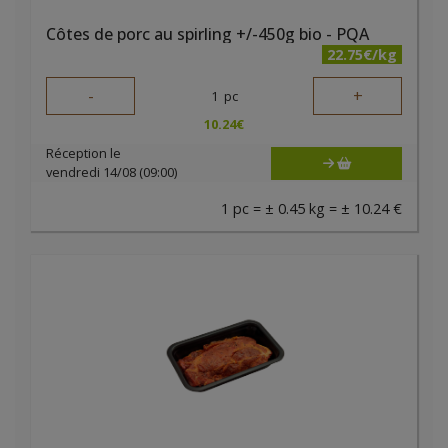
Côtes de porc au spirling +/-450g bio - PQA
22.75€/kg
-
+
1
pc
10.24
€
Réception le
vendredi 14/08 (09:00)
1 pc = ± 0.45 kg = ± 10.24 €