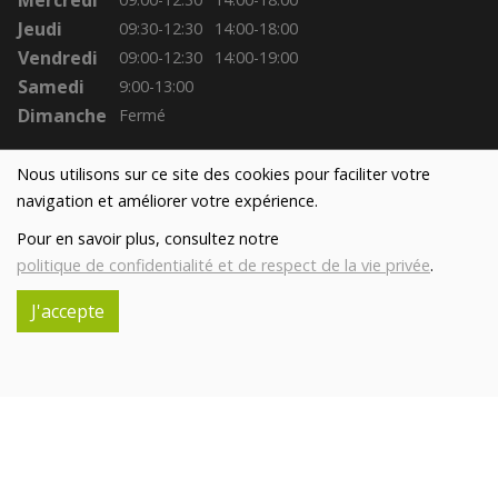
Mercredi
Jeudi
09:30-12:30
14:00-18:00
Vendredi
09:00-12:30
14:00-19:00
Samedi
9:00-13:00
Dimanche
Fermé
Nous utilisons sur ce site des cookies pour faciliter votre
navigation et améliorer votre expérience.
Pour en savoir plus, consultez notre
politique de confidentialité et de respect de la vie privée
.
J'accepte
Réalisé avec
par
MonSiteAMoi