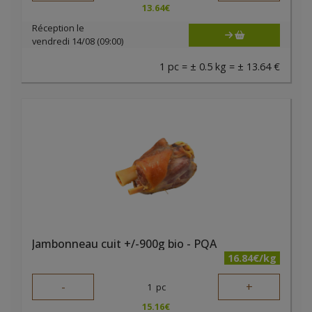
13.64
€
Réception le
vendredi 14/08 (09:00)
1 pc = ± 0.5 kg = ± 13.64 €
Jambonneau cuit +/-900g bio - PQA
16.84€/kg
-
+
1
pc
15.16
€