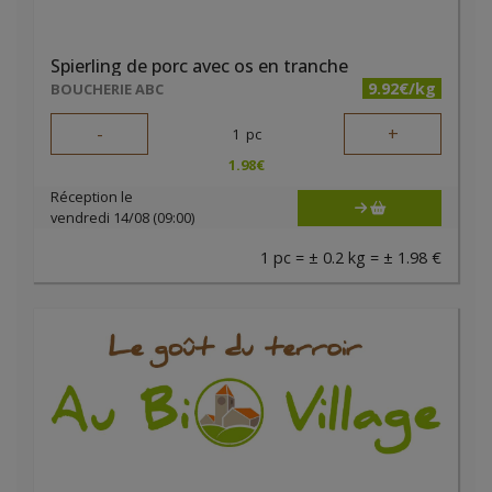
Spierling de porc avec os en tranche
9.92€/kg
BOUCHERIE ABC
-
+
1
pc
1.98
€
Réception le
vendredi 14/08 (09:00)
1 pc = ± 0.2 kg = ± 1.98 €