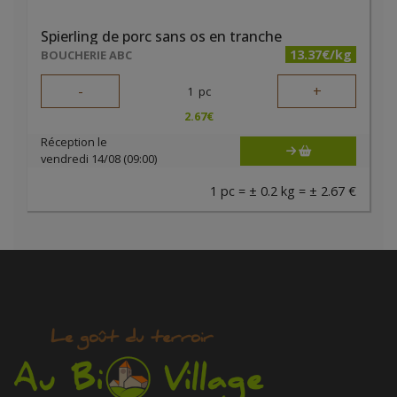
Spierling de porc sans os en tranche
13.37€/kg
BOUCHERIE ABC
-
+
1
pc
2.67
€
Réception le
vendredi 14/08 (09:00)
1 pc = ± 0.2 kg = ± 2.67 €