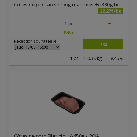
Côtes de porc au spirling marinées +/-380g bio PQA
22.27€/kg
-
+
1
pc
8.46
€
Réception souhaitée le
1 pc = ± 0.38 kg = ± 8.46 €
Côtes de porc Filet bio +/-450g - PQA