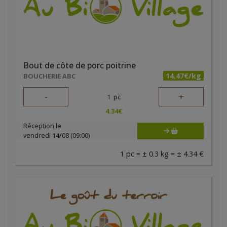
Bout de côte de porc poitrine
14.47€/kg
BOUCHERIE ABC
-
+
1
pc
4.34
€
Réception le
vendredi 14/08 (09:00)
1 pc = ± 0.3 kg = ± 4.34 €