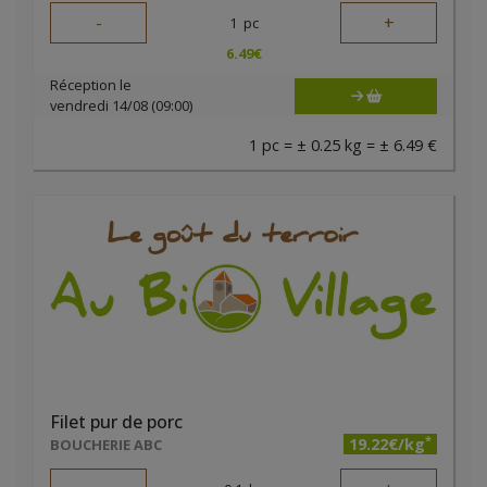
-
+
1
pc
6.49
€
Réception le
vendredi 14/08 (09:00)
1 pc = ± 0.25 kg = ± 6.49 €
Filet pur de porc
*
19.22€/kg
BOUCHERIE ABC