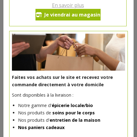
En savoir plus
Frites bio surgelées 600g Natural
Je viendrai au magasin
Cool
3.9€/pc
-
+
1
pc
3.9
€
Réception souhaitée le
Faites vos achats sur le site et recevez votre
commande directement à votre domicile
Sont disponibles à la livraison :
DANS LA MÊME CATÉGORIE ...
Notre gamme d'
épicerie locale/bio
Nos produits de
soins pour le corps
Nos produits d'
entretien de la maison
Nos paniers cadeaux