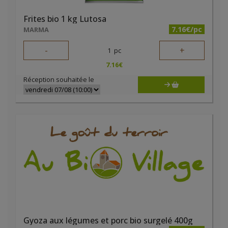
Frites bio 1 kg Lutosa
7.16€/pc
MARMA
-
+
1
pc
7.16
€
Réception souhaitée le
Gyoza aux légumes et porc bio surgelé 400g