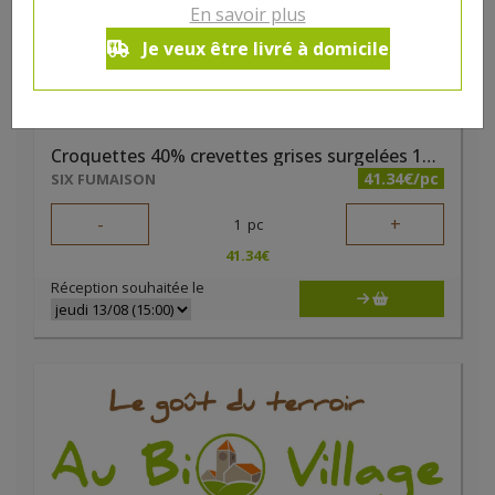
En savoir plus
Je veux être livré à domicile
Croquettes 40% crevettes grises surgelées 10pc x 80g
41.34€/pc
SIX FUMAISON
-
+
1
pc
41.34
€
Réception souhaitée le