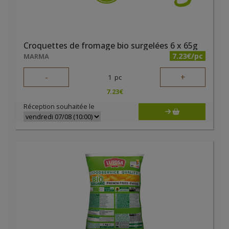
Croquettes de fromage bio surgelées 6 x 65g
7.23€/pc
MARMA
-
+
1
pc
7.23
€
Réception souhaitée le