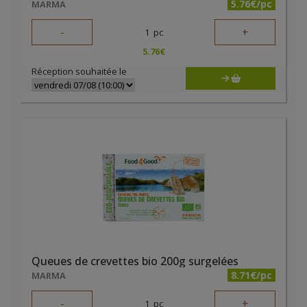
5.76€/pc
MARMA
-
+
1
pc
5.76
€
Réception souhaitée le
Queues de crevettes bio 200g surgelées
8.71€/pc
MARMA
-
+
1
pc