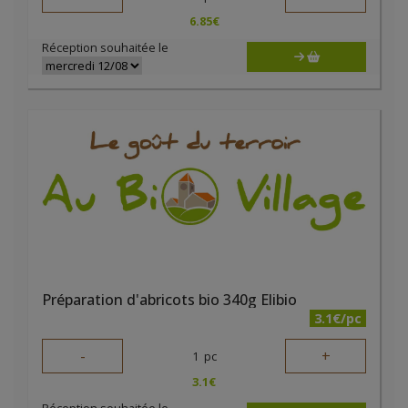
6.85
€
Réception souhaitée le
Préparation d'abricots bio 340g Elibio
3.1€/pc
-
+
1
pc
3.1
€