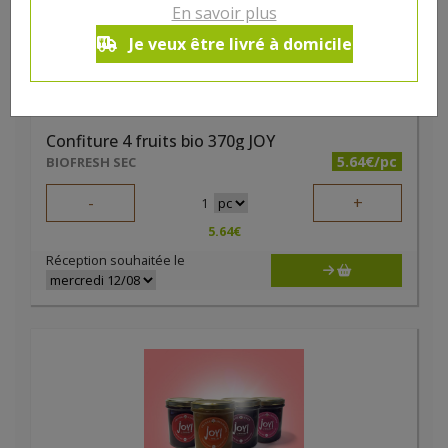
En savoir plus
Je veux être livré à domicile
Confiture 4 fruits bio 370g JOY
5.64€/pc
BIOFRESH SEC
-
+
1
5.64
€
Réception souhaitée le