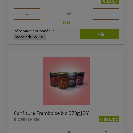
5.4€/pc
-
+
1
pc
5.4
€
Réception souhaitée le
Confiture Framboise bio 370g JOY
6.85€/pc
BIOFRESH SEC
-
+
1
pc