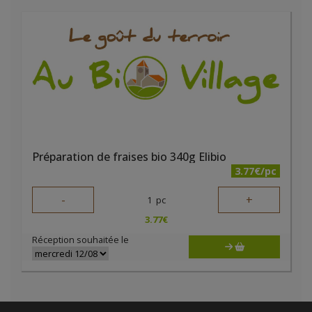
Préparation de fraises bio 340g Elibio
3.77€/pc
-
+
1
pc
3.77
€
Réception souhaitée le