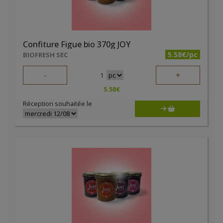
Confiture Figue bio 370g JOY
5.58€/pc
BIOFRESH SEC
-
+
1
5.58
€
Réception souhaitée le