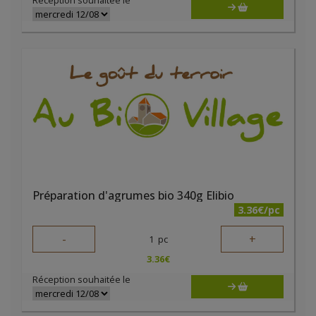
Réception souhaitée le
Préparation d'agrumes bio 340g Elibio
3.36€/pc
-
+
1
pc
3.36
€
Réception souhaitée le