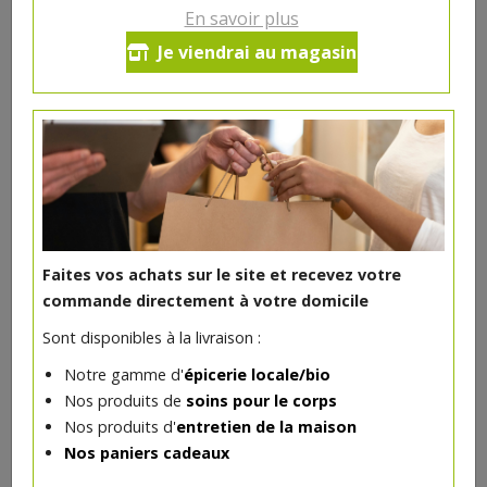
En savoir plus
Confiture Orange douce bio
Je viendrai au magasin
370g JOY
5.25€/pc
-
+
1
pc
5.25
€
Réception souhaitée le
Faites vos achats sur le site et recevez votre
commande directement à votre domicile
Sont disponibles à la livraison :
DANS LA MÊME CATÉGORIE ...
Notre gamme d'
épicerie locale/bio
Nos produits de
soins pour le corps
Nos produits d'
entretien de la maison
Nos paniers cadeaux