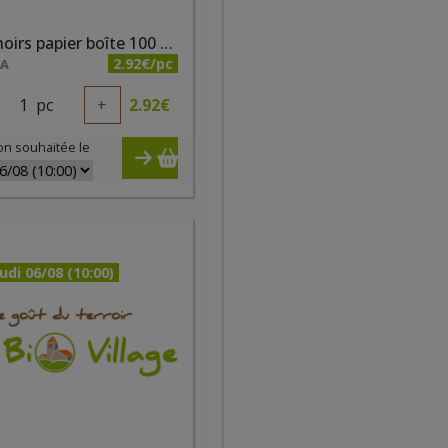
Mouchoirs papier boîte 100 pc Ecodoo
2.92€/pc
NA
1
pc
+
2.92
€
on souhaitée le
udi 06/08 (10:00)