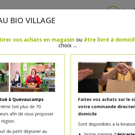
Identi
AU BIO VILLAGE
tirer vos achats en magasin
ou
être livré à domici
choix ...
CRÈMERIE
FROMAGES
VIANDES & VOLAILLES
BOULANGERIE / PÂTISSERIE
SANS GLUTEN, SANS LAC
PS
BEAUTÉ
HUILES ESSENTIELLES
MAISON
itué à Quevaucamps
Faites vos achats sur le s
même toit plus de 70
votre commande directem
teurs afin de vous proposer
domicile
Savon marseille cube bla
 région.
Sont disponibles à la livraison
huile végétale
out du petit déjeuner au
Notre gamme d'
épicerie