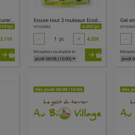
Eponges végétales à récurer x 2 Ecodoo
Essuie-tout 2 rouleaux Ecodoo
11€/pc
4.35€/pc
HYGIENA
HYGIE
3.11
€
-
1
pc
+
4.35
€
-
Réception souhaitée le
Récepti
dès jeudi 06/08 (10:00)
dès je