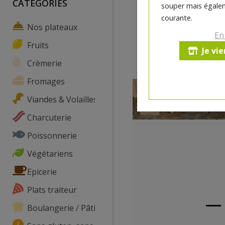
CATEGORIES
souper mais égalem
courante.
Nos plateaux
En
Fruits
Je vi
Crèmerie
Fromages
Viandes & Volailles
Charcuterie
Poissonnerie
Végétariens
Epicerie
Plats traiteur
Boulangerie / Pâtisserie