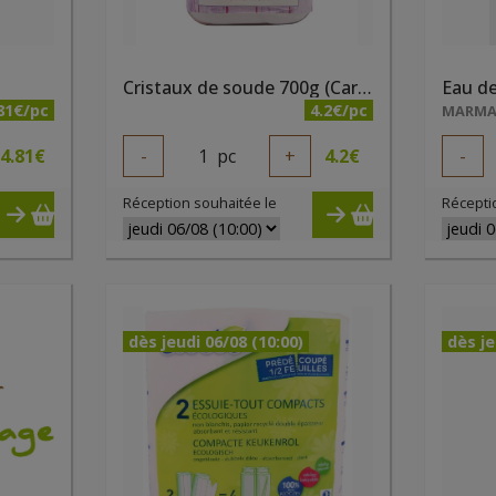
Cristaux de soude 700g (Carbonate de sodium)
81€/pc
4.2€/pc
MARM
4.81
€
-
1
pc
+
4.2
€
-
Réception souhaitée le
Récepti
dès jeudi 06/08 (10:00)
dès je