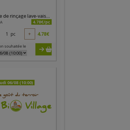
Liquide de rinçage lave-vaiselle 500 ml Biotop
4.78€/pc
NA
1
pc
+
4.78
€
on souhaitée le
udi 06/08 (10:00)