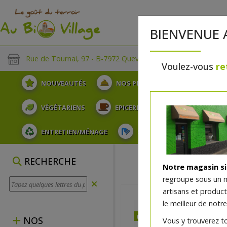
BIENVENUE 
Rue de Tournai, 97 - B-7972 Quevaucamps
Voulez-vous
re
NOUVEAUTÉS
NOS PLATEAUX
FRUITS
VÉGÉTARIENS
EPICERIE
PLATS TRAITEUR
ENTRETIEN/MÉNAGE
SOINS ET HYGIÈNE DU COR
RECHERCHE
Notre magasin s
regroupe sous un 
artisans et produc
le meilleur de notre
dès jeudi 06/08 (10:00)
NOS
Vous y trouverez t