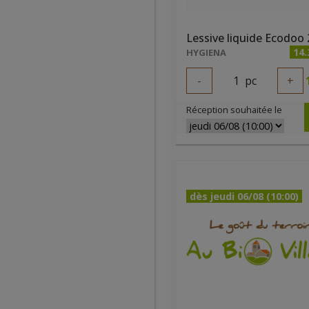
14.
HYGIENA
-
1
pc
+
Réception souhaitée le
dès jeudi 06/08 (10:00)