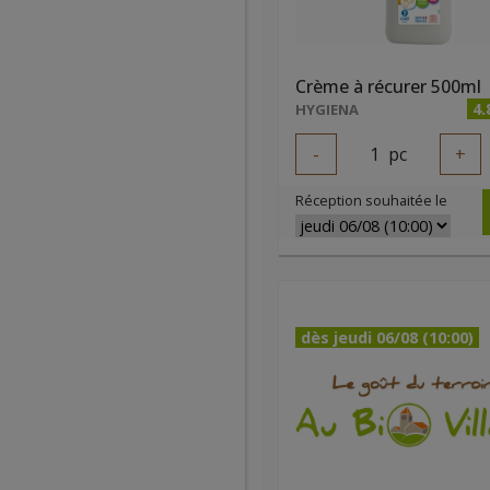
Crème à récurer 500ml
4.
HYGIENA
-
1
pc
+
Réception souhaitée le
dès jeudi 06/08 (10:00)