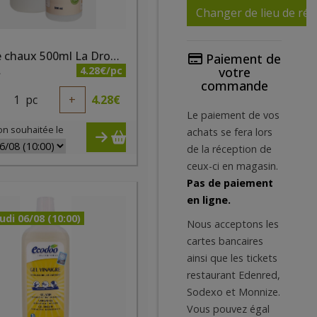
Changer de lieu de réc
Eau de chaux 500ml La Droguerie Ecologique
Paiement de
4.28€/pc
votre
A
commande
1
pc
+
4.28
€
Le paiement de vos
on souhaitée le
achats se fera lors
de la réception de
ceux-ci en magasin.
Pas de paiement
en ligne.
udi 06/08 (10:00)
Nous acceptons les
cartes bancaires
ainsi que les tickets
restaurant Edenred,
Sodexo et Monnize.
Vous pouvez égal