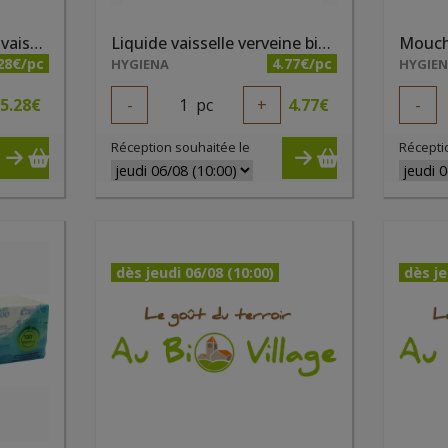
Liquide de rinçage lave-vaiselle 500 ml Ecodoo
Liquide vaisselle verveine bio 1l Ecodoo
28€/pc
4.77€/pc
HYGIENA
HYGIE
5.28
€
-
1
pc
+
4.77
€
-
Réception souhaitée le
Récepti
dès jeudi 06/08 (10:00)
dès je