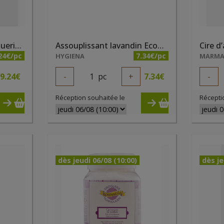
Acide Citrique 1kg Droguerie Ecologique
Assouplissant lavandin Ecodoo 1 litre
24€/pc
7.34€/pc
HYGIENA
MARM
9.24
€
-
1
pc
+
7.34
€
-
Réception souhaitée le
Récepti
dès jeudi 06/08 (10:00)
dès je