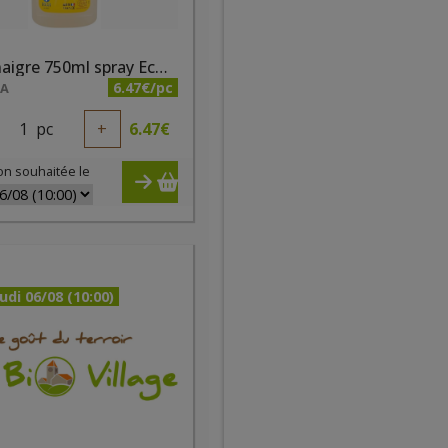
Gel vinaigre 750ml spray Ecodoo
6.47€/pc
NA
1
pc
+
6.47
€
on souhaitée le
udi 06/08 (10:00)