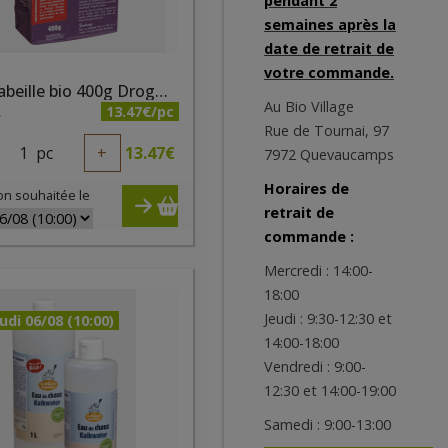
pendant 2
semaines après la
date de retrait de
votre commande.
Cire d’abeille bio 400g Droguerie Ecologique
Au Bio Village
13.47€/pc
A
Rue de Tournai, 97
1
pc
+
13.47
€
7972 Quevaucamps
Horaires de
on souhaitée le
retrait de
commande :
Mercredi : 14:00-
18:00
Jeudi : 9:30-12:30 et
udi 06/08 (10:00)
14:00-18:00
Vendredi : 9:00-
12:30 et 14:00-19:00
Samedi : 9:00-13:00