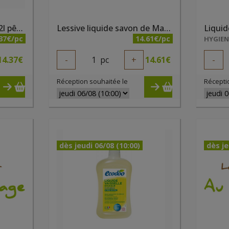
Lessive liquide Ecodoo 2l pêche
Lessive liquide savon de Marseille 3 litres La Fourmi Verte
37€/pc
14.61€/pc
HYGIE
14.37
€
-
1
pc
+
14.61
€
-
Réception souhaitée le
Récepti
dès jeudi 06/08 (10:00)
dès je