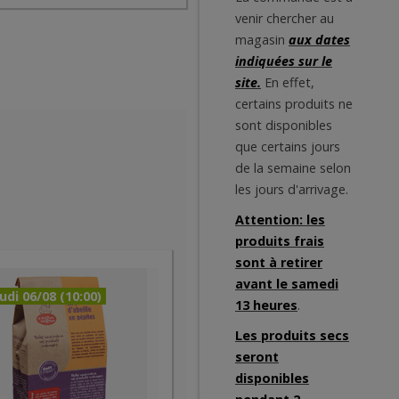
venir chercher au
magasin
aux dates
indiquées sur le
site.
En effet,
certains produits ne
sont disponibles
que certains jours
de la semaine selon
les jours d'arrivage.
Attention: les
produits frais
sont à retirer
avant le samedi
udi 06/08 (10:00)
13 heures
.
Les produits secs
seront
disponibles