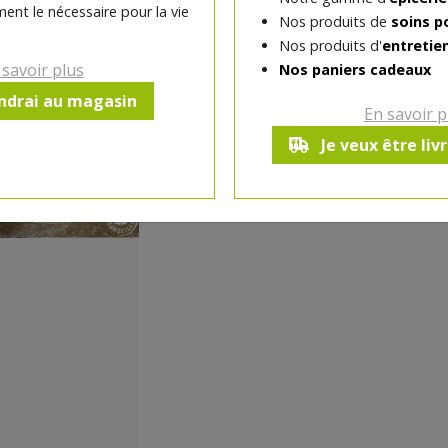
ent le nécessaire pour la vie
Nos produits de
soins p
Nos produits d'
entretie
-
1
pc
+
 savoir plus
Nos paniers cadeaux
Réception souhaitée le
endrai au magasin
En savoir p
Je veux être liv