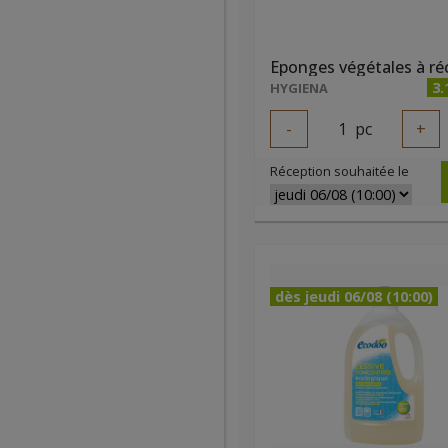
3.
HYGIENA
-
1
pc
+
Réception souhaitée le
dès jeudi 06/08 (10:00)