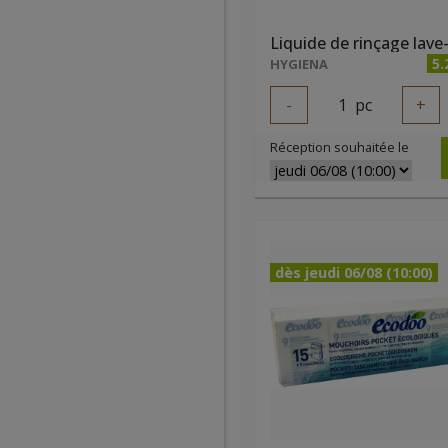
5.
HYGIENA
-
1
pc
+
Réception souhaitée le
dès jeudi 06/08 (10:00)