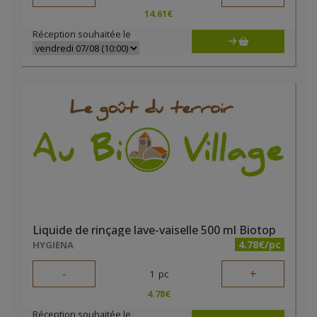
14.61
€
Réception souhaitée le
Liquide de rinçage lave-vaiselle 500 ml Biotop
4.78€/pc
HYGIENA
-
+
1
pc
4.78
€
Réception souhaitée le