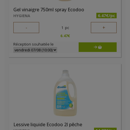
Gel vinaigre 750ml spray Ecodoo
6.47€/pc
HYGIENA
-
+
1
pc
6.47
€
Réception souhaitée le
Lessive liquide Ecodoo 2l pêche