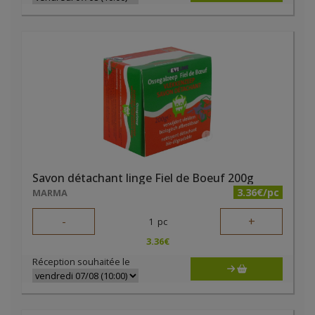
Savon détachant linge Fiel de Boeuf 200g
3.36€/pc
MARMA
-
+
1
pc
3.36
€
Réception souhaitée le