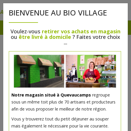
0
BIENVENUE AU BIO VILLAGE
Voulez-vous
retirer vos achats en magasin
ou
être livré à domicile
? Faites votre choix
...
Notre magasin situé à Quevaucamps
regroupe
sous un même toit plus de 70 artisans et producteurs
afin de vous proposer le meilleur de notre région.
Copeaux savon de marseille
Vous y trouverez tout du petit déjeuner au souper
blanc 1kg Le Sérail
mais également le nécessaire pour la vie courante.