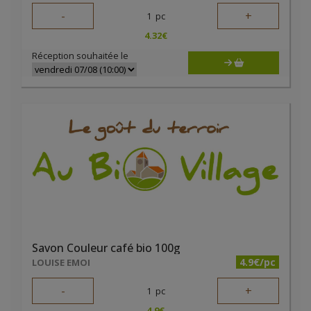
-
+
1
pc
4.32
€
Réception souhaitée le
Savon Couleur café bio 100g
4.9€/pc
LOUISE EMOI
-
+
1
pc
4.9
€