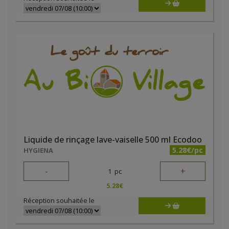
Liquide de rinçage lave-vaiselle 500 ml Ecodoo
5.28€/pc
HYGIENA
-
+
1
pc
5.28
€
Réception souhaitée le