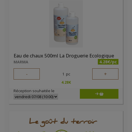
Eau de chaux 500ml La Droguerie Ecologique
4.28€/pc
MARMA
-
+
1
pc
4.28
€
Réception souhaitée le