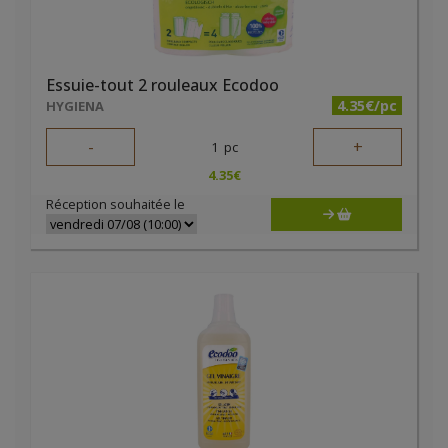
Essuie-tout 2 rouleaux Ecodoo
4.35€/pc
HYGIENA
-
+
1
pc
4.35
€
Réception souhaitée le