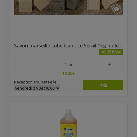
Savon marseille cube blanc Le Sérail 1kg huile végétale
10.35€/pc
-
+
1
pc
10.35
€
Réception souhaitée le