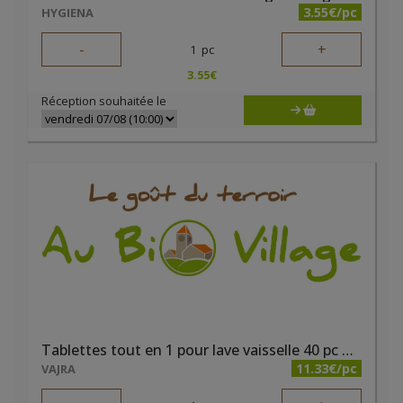
3.55€/pc
HYGIENA
-
+
1
pc
3.55
€
Réception souhaitée le
Tablettes tout en 1 pour lave vaisselle 40 pc Mutyne
11.33€/pc
VAJRA