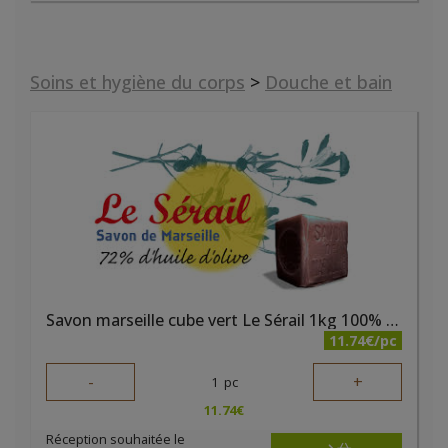
Soins et hygiène du corps
>
Douche et bain
Savon marseille cube vert Le Sérail 1kg 100% huile d'olive
11.74€/pc
-
+
1
pc
11.74
€
Réception souhaitée le