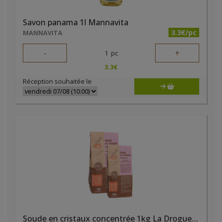
Savon panama 1l Mannavita
3.3€/pc
MANNAVITA
-
+
1
pc
3.3
€
Réception souhaitée le
Soude en cristaux concentrée 1kg La Droguerie Ecologique