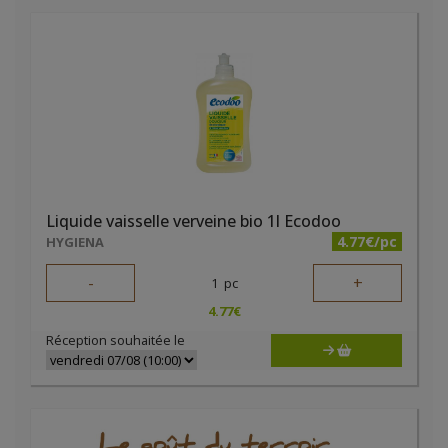
Liquide vaisselle verveine bio 1l Ecodoo
4.77€/pc
HYGIENA
-
+
1
pc
4.77
€
Réception souhaitée le