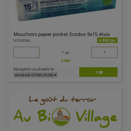
Mouchoirs papier pocket Ecodoo 9x15 étuis
4.88€/pc
HYGIENA
-
+
1
pc
4.88
€
Réception souhaitée le