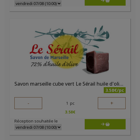
Savon marseille cube vert Le Sérail huile d'olive 300g
3.58€/pc
-
+
1
pc
3.58
€
Réception souhaitée le