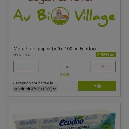
Mouchoirs papier boîte 100 pc Ecodoo
2.92€/pc
HYGIENA
-
+
1
pc
2.92
€
Réception souhaitée le