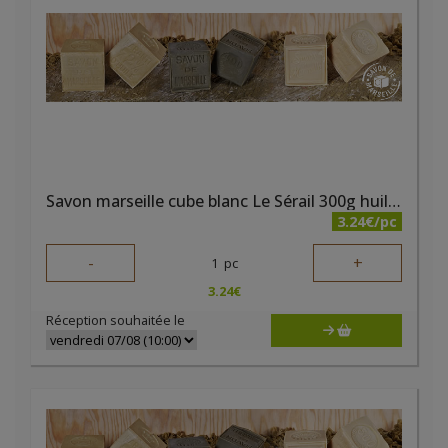
Savon marseille cube blanc Le Sérail 300g huile végétale
3.24€/pc
-
+
1
pc
3.24
€
Réception souhaitée le