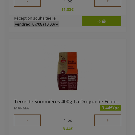
-
+
1
pc
11.33
€
Réception souhaitée le
Terre de Sommières 400g La Droguerie Ecologique
3.44€/pc
MARMA
-
+
1
pc
3.44
€