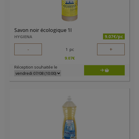
Savon noir écologique 1l
9.07€/pc
HYGIENA
-
+
1
pc
9.07
€
Réception souhaitée le