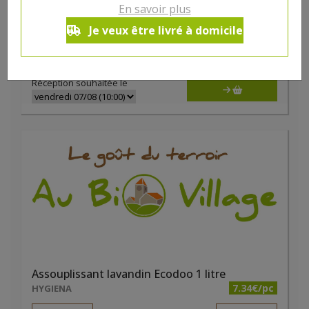
Acide Citrique 1kg Droguerie Ecologique
En savoir plus
9.24€/pc
MARMA
Je veux être livré à domicile
-
+
1
pc
9.24
€
Réception souhaitée le
Assouplissant lavandin Ecodoo 1 litre
7.34€/pc
HYGIENA