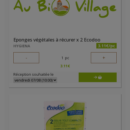
Eponges végétales à récurer x 2 Ecodoo
3.11€/pc
HYGIENA
-
+
1
pc
3.11
€
Réception souhaitée le