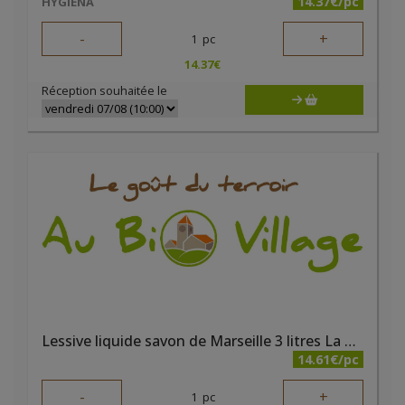
14.37€/pc
HYGIENA
-
+
1
pc
14.37
€
Réception souhaitée le
Lessive liquide savon de Marseille 3 litres La Fourmi Verte
14.61€/pc
-
+
1
pc