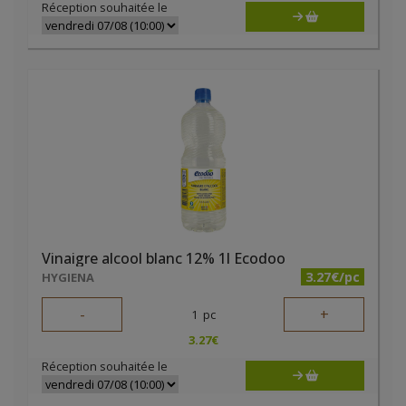
Réception souhaitée le
Vinaigre alcool blanc 12% 1l Ecodoo
3.27€/pc
HYGIENA
-
+
1
pc
3.27
€
Réception souhaitée le