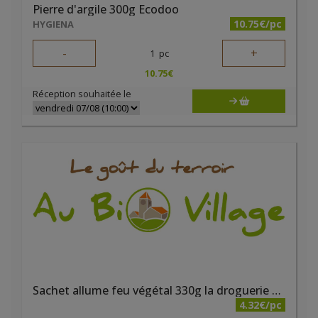
Pierre d'argile 300g Ecodoo
10.75€/pc
HYGIENA
-
+
1
pc
10.75
€
Réception souhaitée le
Sachet allume feu végétal 330g la droguerie écologique
4.32€/pc