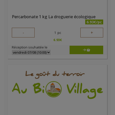
Percarbonate 1 kg La droguerie écologique
6.93€/pc
-
+
1
pc
6.93
€
Réception souhaitée le