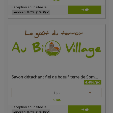
Réception souhaitée le
Savon détachant fiel de boeuf terre de Sommières
4.48€/pc
-
+
1
pc
4.48
€
Réception souhaitée le