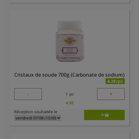
Cristaux de soude 700g (Carbonate de sodium)
4.2€/pc
-
+
1
pc
4.2
€
Réception souhaitée le