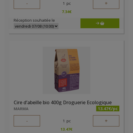
-
+
1
pc
7.34
€
Réception souhaitée le
Cire d’abeille bio 400g Droguerie Ecologique
13.47€/pc
MARMA
-
+
1
pc
13.47
€