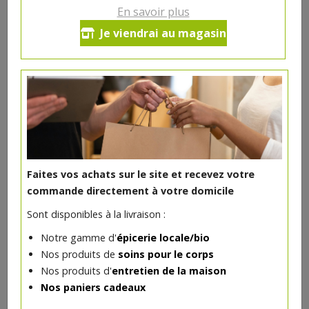
En savoir plus
Je viendrai au magasin
DANS LA MÊME CATÉGORIE ...
Faites vos achats sur le site et recevez votre
commande directement à votre domicile
Sont disponibles à la livraison :
Notre gamme d'
épicerie locale/bio
Nos produits de
soins pour le corps
Anti cernes liquide Cannelle bio
Nos produits d'
entretien de la maison
10€/pc
AVRIL
Nos paniers cadeaux
-
+
1
pc