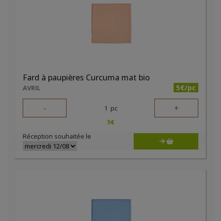
Fard à paupières Curcuma mat bio
5€/pc
AVRIL
-
+
1
pc
5
€
Réception souhaitée le