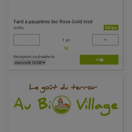
Fard à paupières bio Rose Gold irisé
5€/pc
AVRIL
-
+
1
pc
5
€
Réception souhaitée le