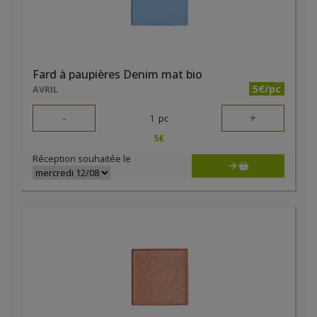
Fard à paupières Denim mat bio
5€/pc
AVRIL
-
+
1
pc
5
€
Réception souhaitée le