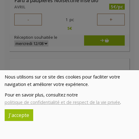
Fard à paupières Noisettine irisé bio
5€/pc
AVRIL
-
+
1
pc
5
€
Réception souhaitée le
Nous utilisons sur ce site des cookies pour faciliter votre
navigation et améliorer votre expérience.
Pour en savoir plus, consultez notre
politique de confidentialité et de respect de la vie privée
.
J'accepte
Fard à paupières Or antique irisé bio
5€/pc
AVRIL