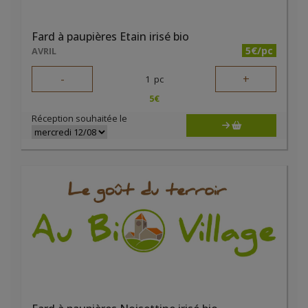
Fard à paupières Etain irisé bio
5€/pc
AVRIL
-
+
1
pc
5
€
Réception souhaitée le