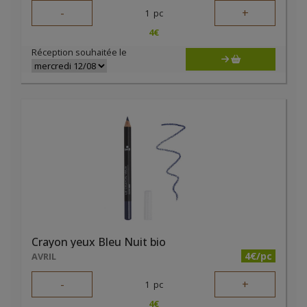
-
+
1
pc
4
€
Réception souhaitée le
Crayon yeux Bleu Nuit bio
4€/pc
AVRIL
-
+
1
pc
4
€