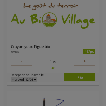
Crayon yeux Figue bio
4€/pc
AVRIL
-
+
1
pc
4
€
Réception souhaitée le