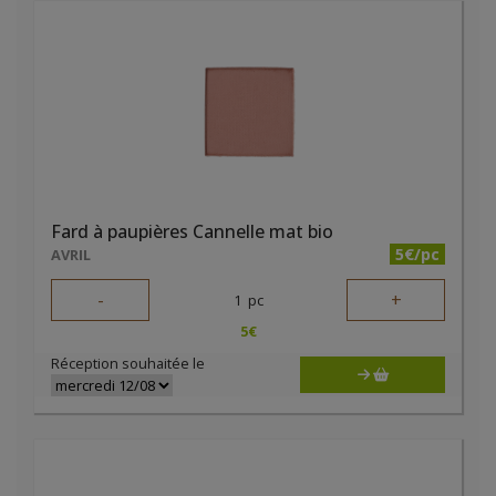
Fard à paupières Cannelle mat bio
5€/pc
AVRIL
-
+
1
pc
5
€
Réception souhaitée le