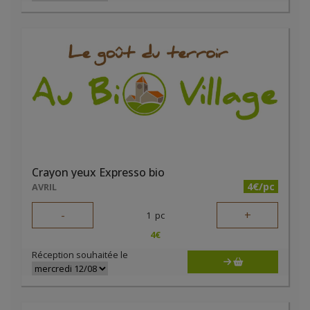
Crayon yeux Expresso bio
4€/pc
AVRIL
-
+
1
pc
4
€
Réception souhaitée le