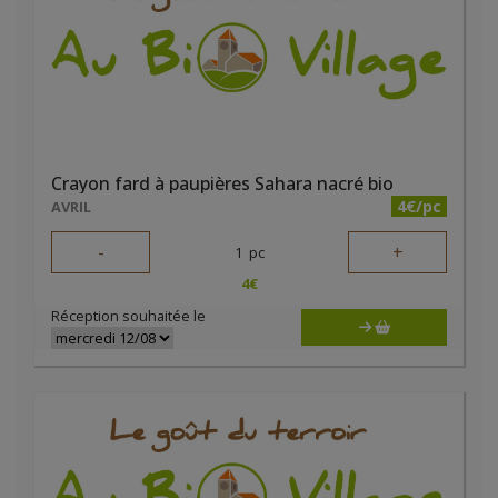
Crayon fard à paupières Sahara nacré bio
4€/pc
AVRIL
-
+
1
pc
4
€
Réception souhaitée le