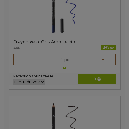
Crayon yeux Gris Ardoise bio
4€/pc
AVRIL
-
+
1
pc
4
€
Réception souhaitée le