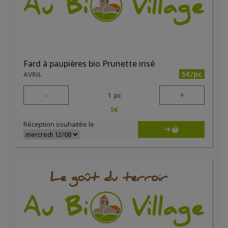
Fard à paupières bio Prunette irisé
5€/pc
AVRIL
-
+
1
pc
5
€
Réception souhaitée le