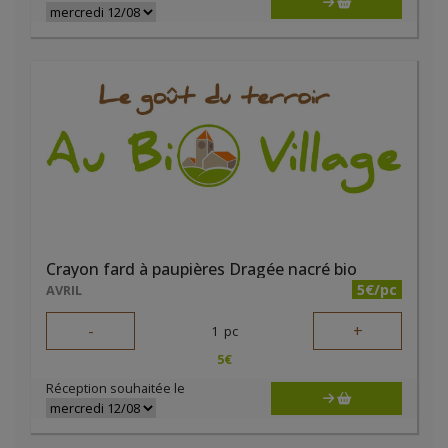
Crayon fard à paupières Dragée nacré bio
5€/pc
AVRIL
-
+
1
pc
5
€
Réception souhaitée le