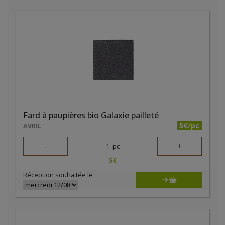
Fard à paupières bio Galaxie pailleté
5€/pc
AVRIL
-
+
1
pc
5
€
Réception souhaitée le