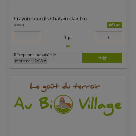
Crayon sourcils Châtain clair bio
4€/pc
AVRIL
-
+
1
pc
4
€
Réception souhaitée le