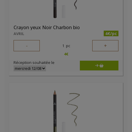
Crayon yeux Noir Charbon bio
4€/pc
AVRIL
-
+
1
pc
4
€
Réception souhaitée le