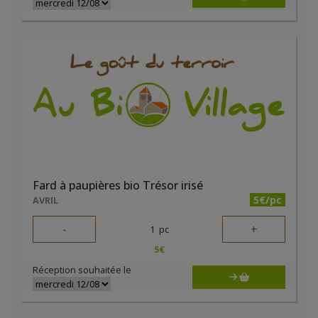
Fard à paupières bio Trésor irisé
5€/pc
AVRIL
-
+
1
pc
5
€
Réception souhaitée le