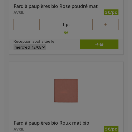
Fard à paupières bio Rose poudré mat
5€/pc
AVRIL
-
+
1
pc
5
€
Réception souhaitée le
Fard à paupières bio Roux mat bio
5€/pc
AVRIL