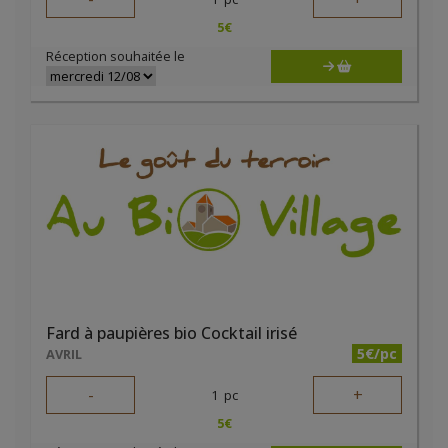
5
€
Réception souhaitée le
Fard à paupières bio Cocktail irisé
5€/pc
AVRIL
-
+
1
pc
5
€