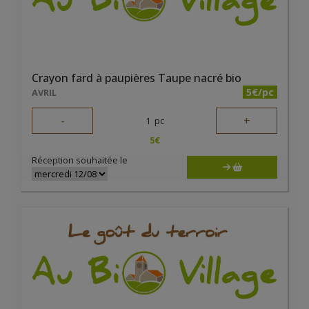
Crayon fard à paupières Taupe nacré bio
5€/pc
AVRIL
-
+
1
pc
5
€
Réception souhaitée le