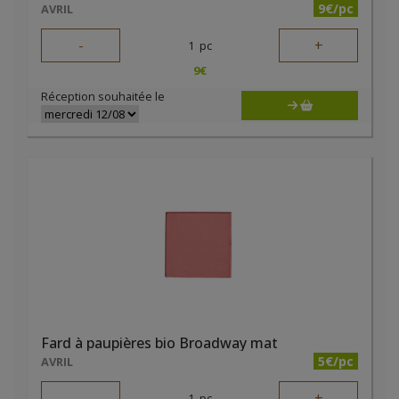
9€/pc
AVRIL
-
+
1
pc
9
€
Réception souhaitée le
Fard à paupières bio Broadway mat
5€/pc
AVRIL
-
+
1
pc