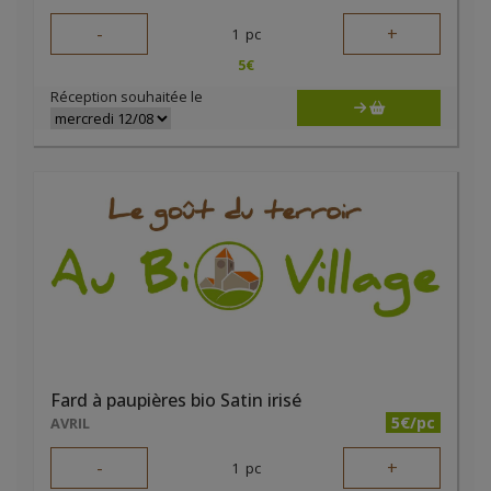
-
+
1
pc
5
€
Réception souhaitée le
Fard à paupières bio Satin irisé
5€/pc
AVRIL
-
+
1
pc