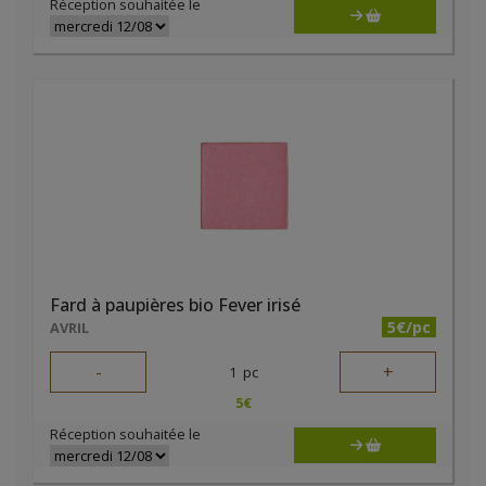
Réception souhaitée le
Fard à paupières bio Fever irisé
5€/pc
AVRIL
-
+
1
pc
5
€
Réception souhaitée le