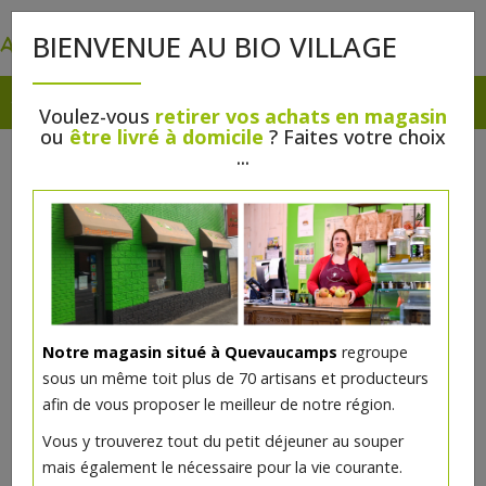
0
BIENVENUE AU BIO VILLAGE
Voulez-vous
retirer vos achats en magasin
ou
être livré à domicile
? Faites votre choix
...
Notre magasin situé à Quevaucamps
regroupe
Fard à paupières bio Beige mat
sous un même toit plus de 70 artisans et producteurs
afin de vous proposer le meilleur de notre région.
5€/pc
Vous y trouverez tout du petit déjeuner au souper
mais également le nécessaire pour la vie courante.
Ce produit est indisponible pour le moment.