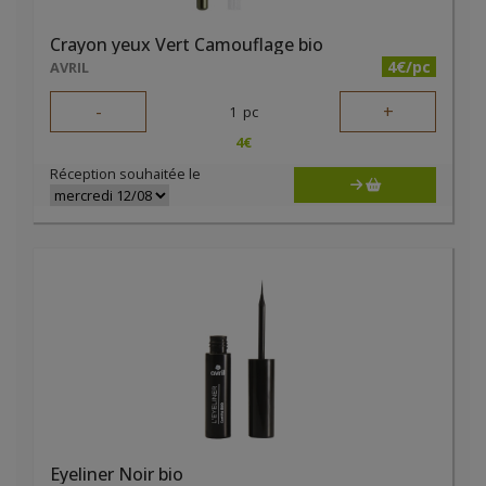
Crayon yeux Vert Camouflage bio
4€/pc
AVRIL
-
+
1
pc
4
€
Réception souhaitée le
Eyeliner Noir bio