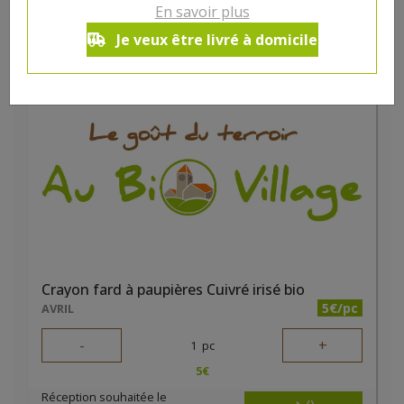
En savoir plus
10
€
Je veux être livré à domicile
Réception souhaitée le
Crayon fard à paupières Cuivré irisé bio
5€/pc
AVRIL
-
+
1
pc
5
€
Réception souhaitée le