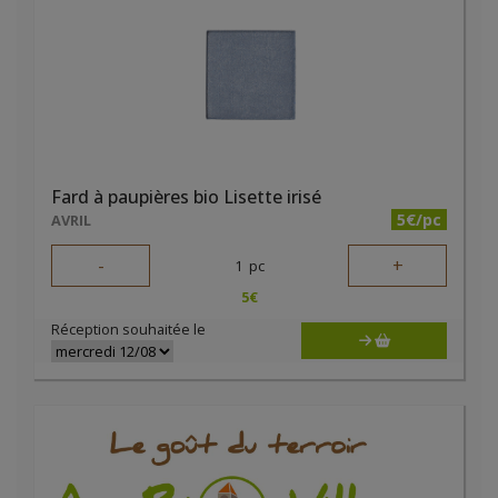
Fard à paupières bio Lisette irisé
5€/pc
AVRIL
-
+
1
pc
5
€
Réception souhaitée le