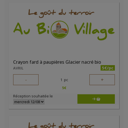
Crayon fard à paupières Glacier nacré bio
5€/pc
AVRIL
-
+
1
pc
5
€
Réception souhaitée le