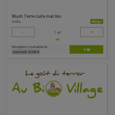
Blush Terre cuite mat bio
6€/pc
AVRIL
-
+
1
pc
6
€
Réception souhaitée le