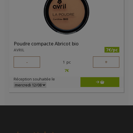
Poudre compacte Abricot bio
7€/pc
AVRIL
-
+
1
pc
7
€
Réception souhaitée le