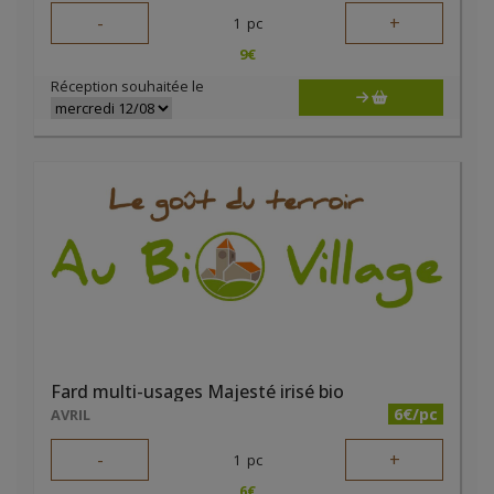
-
+
1
pc
9
€
Réception souhaitée le
Fard multi-usages Majesté irisé bio
6€/pc
AVRIL
-
+
1
pc
6
€