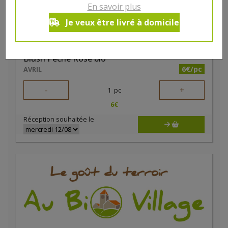
En savoir plus
Je veux être livré à domicile
Blush Pêche Rosé bio
6€/pc
AVRIL
-
+
1
pc
6
€
Réception souhaitée le