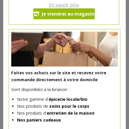
En savoir plus
Correcteur Sésame bio
Je viendrai au magasin
8€/pc
-
+
1
pc
8
€
Réception souhaitée le
Faites vos achats sur le site et recevez votre
commande directement à votre domicile
DANS LA MÊME CATÉGORIE ...
Sont disponibles à la livraison :
Notre gamme d'
épicerie locale/bio
Nos produits de
soins pour le corps
Nos produits d'
entretien de la maison
Nos paniers cadeaux