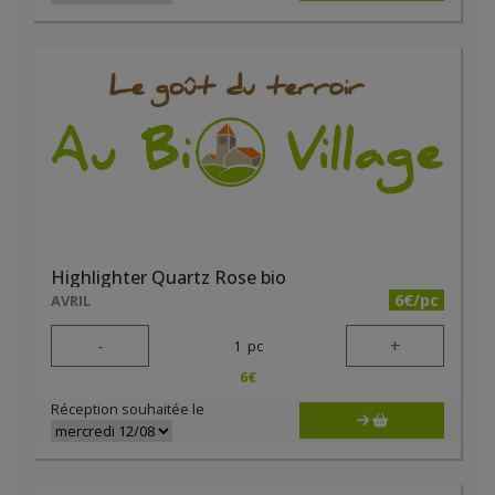
Highlighter Quartz Rose bio
6€/pc
AVRIL
-
+
1
pc
6
€
Réception souhaitée le