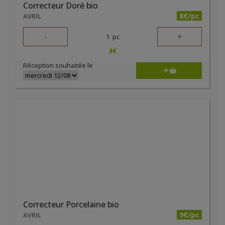
Correcteur Doré bio
8€/pc
AVRIL
-
+
1
pc
8
€
Réception souhaitée le
Correcteur Porcelaine bio
9€/pc
AVRIL