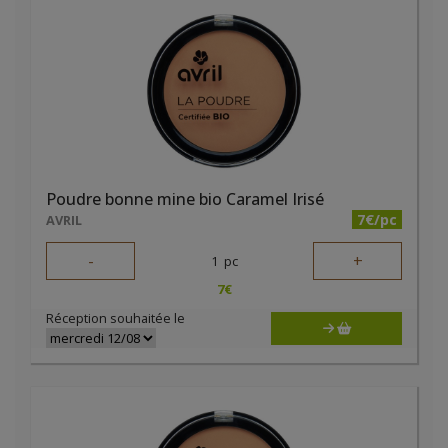
Poudre bonne mine bio Caramel Irisé
7€/pc
AVRIL
-
+
1
pc
7
€
Réception souhaitée le