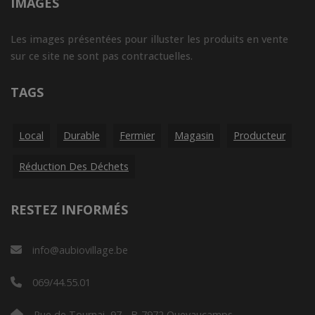
IMAGES
Les images présentées pour illuster les produits en vente
sur ce site ne sont pas contractuelles.
TAGS
Local
Durable
Fermier
Magasin
Producteur
Réduction Des Déchets
RESTEZ INFORMÉS
info@aubiovillage.be
069/44.55.01
Rue de Tournai, 97 - B-7972 Quevaucamps