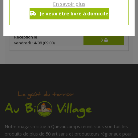
Charmeux de vache au fenugrec bio
En savoir plus
24.98€/kg
Je veux être livré à domicile
-
+
0.1
kg
2.5
€
Réception le
vendredi 14/08 (09:00)
Notre magasin situé à Quevaucamps réunit sous son toit les
produits de plus de 50 artisans et producteurs régionaux pour