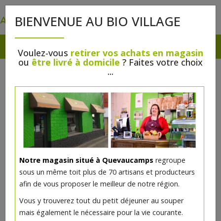
0
BIENVENUE AU BIO VILLAGE
Voulez-vous
retirer vos achats en magasin
ou
être livré à domicile
? Faites votre choix
...
Notre magasin situé à Quevaucamps
regroupe
sous un même toit plus de 70 artisans et producteurs
afin de vous proposer le meilleur de notre région.
Fromage frais bruschetta 130g
Vous y trouverez tout du petit déjeuner au souper
Epinette
mais également le nécessaire pour la vie courante.