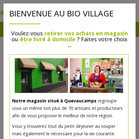
0
BIENVENUE AU BIO VILLAGE
Voulez-vous
retirer vos achats en magasin
ou
être livré à domicile
? Faites votre choix
...
Notre magasin situé à Quevaucamps
regroupe
Pâté de canard aux noix 150g
sous un même toit plus de 70 artisans et producteurs
Louis Legrand
afin de vous proposer le meilleur de notre région.
Vous y trouverez tout du petit déjeuner au souper
7.05€/pc
mais également le nécessaire pour la vie courante.