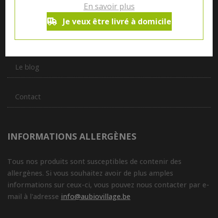
En savoir plus
vous servir du petit déjeuner au souper.
Je veux être livré à domicile
Qui sommes nous ?
Le blog
Contact
INFORMATIONS ALLERGÈNES
Tous nos produits sont susceptibles de contenir des
allergènes. Si vous souhaitez avoir de plus amples
informations sur ceux-ci, vous pouvez nous contacter par e-
mail à l'adresse
info@aubiovillage.be