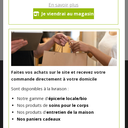
Ce produit est indisponible pour le moment.
En savoir plus
Je viendrai au magasin
DANS LA MÊME CATÉGORIE ...
Faites vos achats sur le site et recevez votre
commande directement à votre domicile
Sont disponibles à la livraison :
Notre gamme d'
épicerie locale/bio
Nos produits de
soins pour le corps
Nos produits d'
entretien de la maison
Notre magasin situé à Quevaucamps réunit sous son toit les
Nos paniers cadeaux
produits de plus de 50 artisans et producteurs régionaux pour