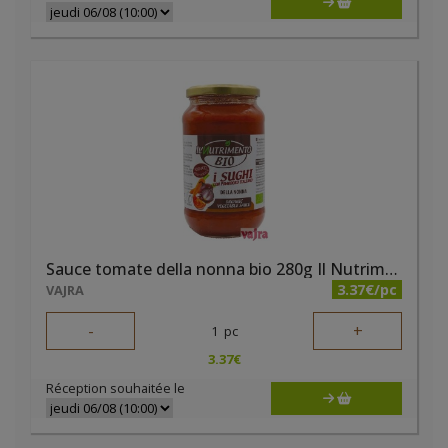
Sauce tomate della nonna bio 280g Il Nutrimento
3.37€/pc
VAJRA
-
+
1
pc
3.37
€
Réception souhaitée le