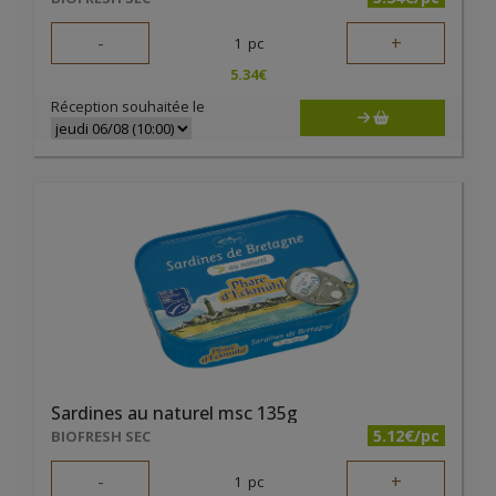
-
+
1
pc
5.34
€
Réception souhaitée le
Sardines au naturel msc 135g
5.12€/pc
BIOFRESH SEC
-
+
1
pc