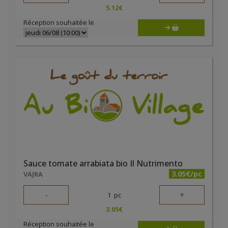
5.12
€
Réception souhaitée le
Sauce tomate arrabiata bio Il Nutrimento
3.05€/pc
VAJRA
-
+
1
pc
3.05
€
Réception souhaitée le