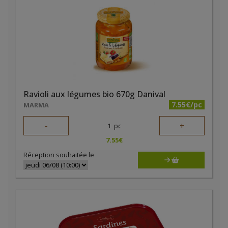
Ravioli aux légumes bio 670g Danival
7.55€/pc
MARMA
-
+
1
pc
7.55
€
Réception souhaitée le