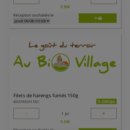
2.93
€
Réception souhaitée le
Filets de harengs fumés 150g
5.22€/pc
BIOFRESH SEC
-
+
1
pc
5.22
€