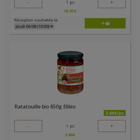
-
+
1
pc
10.91
€
Réception souhaitée le
Ratatouille bio 650g Elibio
3.66€/pc
-
+
1
pc
3.66
€