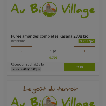
Purée amandes complètes Kasana 280g bio
9.79€/pc
INTERBIO
-
+
1
pc
9.79
€
Réception souhaitée le