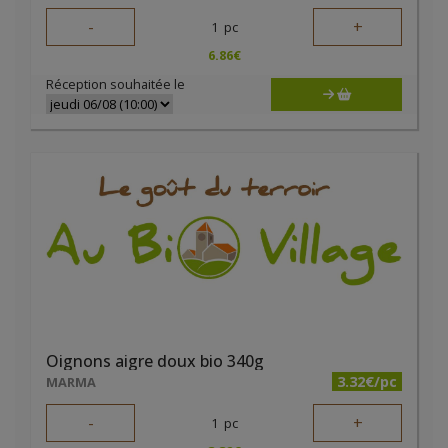
-
+
1
pc
6.86
€
Réception souhaitée le
Oignons aigre doux bio 340g
3.32€/pc
MARMA
-
+
1
pc