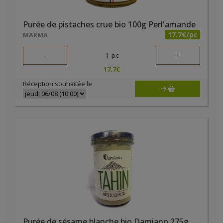
Purée de pistaches crue bio 100g Perl'amande
17.7€/pc
MARMA
-
+
1
pc
17.7
€
Réception souhaitée le
Purée de sésame blanche bio Damiano 275g