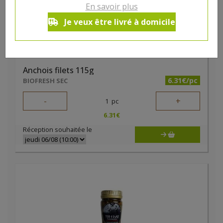
En savoir plus
Je veux être livré à domicile
Anchois filets 115g
6.31€/pc
BIOFRESH SEC
-
+
1
pc
6.31
€
Réception souhaitée le