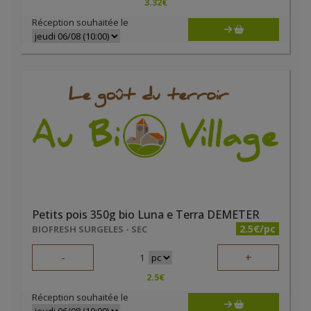
3.32
€
Réception souhaitée le
Petits pois 350g bio Luna e Terra DEMETER
2.5€/pc
BIOFRESH SURGELES - SEC
-
+
1
2.5
€
Réception souhaitée le