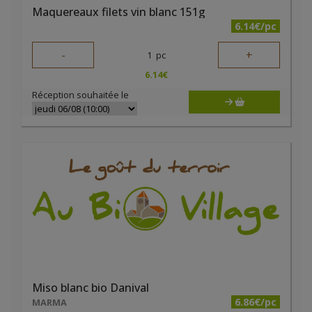
Maquereaux filets vin blanc 151g
6.14€/pc
-
+
1
pc
6.14
€
Réception souhaitée le
Miso blanc bio Danival
6.86€/pc
MARMA