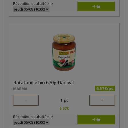
Réception souhaitée le
Ratatouille bio 670g Danival
6.57€/pc
MARMA
-
+
1
pc
6.57
€
Réception souhaitée le