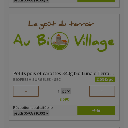
Petits pois et carottes 340g bio Luna e Terra DEMETER
2.59€/pc
BIOFRESH SURGELES - SEC
-
+
1
2.59
€
Réception souhaitée le