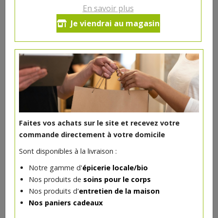
En savoir plus
Haricots verts bio 340g Luna
Je viendrai au magasin
Terra Demeter
2.04€/pc
-
+
1
2.04
€
Réception souhaitée le
Faites vos achats sur le site et recevez votre
commande directement à votre domicile
Sont disponibles à la livraison :
DANS LA MÊME CATÉGORIE ...
Notre gamme d'
épicerie locale/bio
Nos produits de
soins pour le corps
Nos produits d'
entretien de la maison
Nos paniers cadeaux