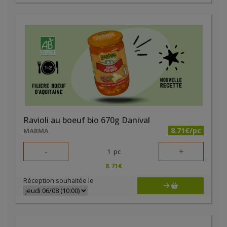
Ravioli au boeuf bio 670g Danival
8.71€/pc
MARMA
-
+
1
pc
8.71
€
Réception souhaitée le