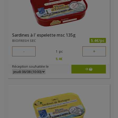
Sardines à l' espelette msc 135g
5.4€/pc
BIOFRESH SEC
-
+
1
pc
5.4
€
Réception souhaitée le