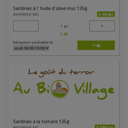
Sardines à l' huile d'olive msc 135g
5.4€/pc
BIOFRESH SEC
-
+
1
pc
5.4
€
Réception souhaitée le
Sardines à la tomate 135g
5.34€/pc
BIOFRESH SEC