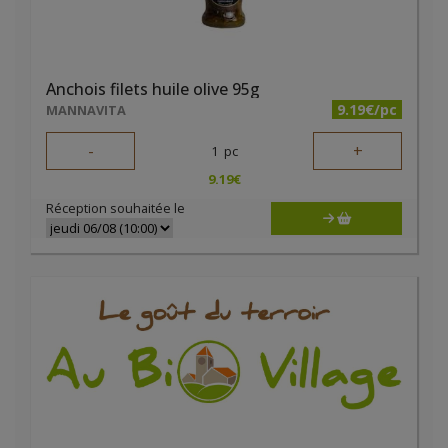
Anchois filets huile olive 95g
9.19€/pc
MANNAVITA
-
+
1
pc
9.19
€
Réception souhaitée le