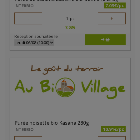
7.03€/pc
INTERBIO
-
+
1
pc
7.03
€
Réception souhaitée le
Purée noisette bio Kasana 280g
10.91€/pc
INTERBIO