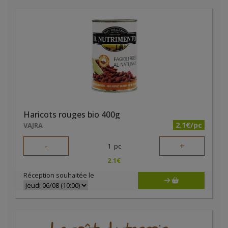
Haricots rouges bio 400g
2.1€/pc
VAJRA
-
+
1
pc
2.1
€
Réception souhaitée le