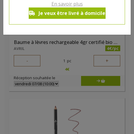
En savoir plus
Je veux être livré à domicile
Baume à lèvres rechargeable 4gr certifié bio Avril
4€/pc
AVRIL
-
+
1
pc
4
€
Réception souhaitée le