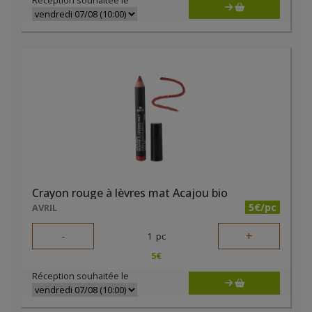
Réception souhaitée le
Crayon rouge à lèvres mat Acajou bio
5€/pc
AVRIL
-
+
1
pc
5
€
Réception souhaitée le