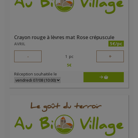
Crayon rouge à lèvres mat Rose crépuscule
5€/pc
AVRIL
-
+
1
pc
5
€
Réception souhaitée le