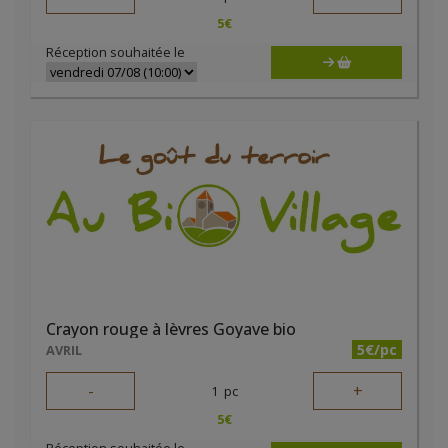
5
€
Réception souhaitée le
Crayon rouge à lèvres Goyave bio
5€/pc
AVRIL
-
+
1
pc
5
€