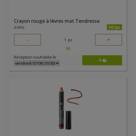
Crayon rouge à lèvres mat Tendresse
5€/pc
AVRIL
-
+
1
pc
5
€
Réception souhaitée le