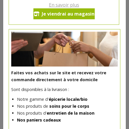
En savoir plus
Crayon rouge à lèvres mat Fraise
Je viendrai au magasin
des Bois
5€/pc
-
+
1
pc
5
€
Réception souhaitée le
Faites vos achats sur le site et recevez votre
commande directement à votre domicile
Sont disponibles à la livraison :
DANS LA MÊME CATÉGORIE ...
Notre gamme d'
épicerie locale/bio
Nos produits de
soins pour le corps
Nos produits d'
entretien de la maison
Nos paniers cadeaux