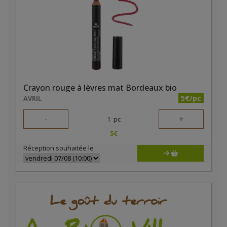
Crayon rouge à lèvres mat Bordeaux bio
5€/pc
AVRIL
-
+
1
pc
5
€
Réception souhaitée le