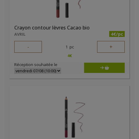
Crayon contour lèvres Cacao bio
4€/pc
AVRIL
-
+
1
pc
4
€
Réception souhaitée le