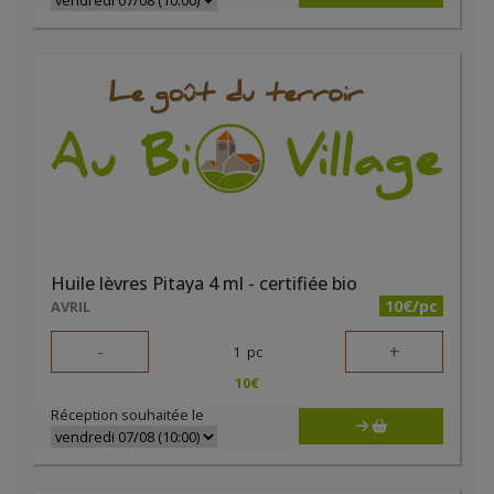
Huile lèvres Pitaya 4 ml - certifiée bio
10€/pc
AVRIL
-
+
1
pc
10
€
Réception souhaitée le