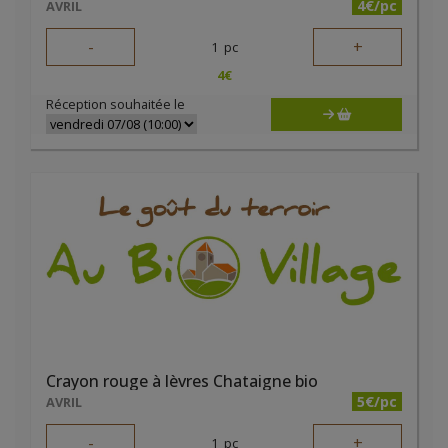
4€/pc
AVRIL
-
+
1
pc
4
€
Réception souhaitée le
Crayon rouge à lèvres Chataigne bio
5€/pc
AVRIL
-
+
1
pc