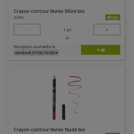
Crayon contour lèvres Mûre bio
4€/pc
AVRIL
-
+
1
pc
4
€
Réception souhaitée le
Crayon contour lèvres Nude bio