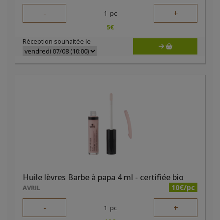
-
+
1
pc
5
€
Réception souhaitée le
Huile lèvres Barbe à papa 4 ml - certifiée bio
10€/pc
AVRIL
-
+
1
pc