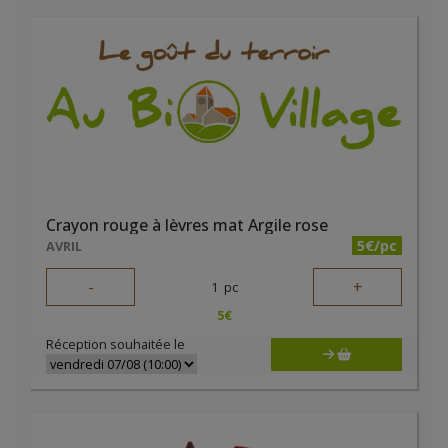
Crayon rouge à lèvres mat Argile rose
5€/pc
AVRIL
-
+
1
pc
5
€
Réception souhaitée le