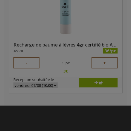
Recharge de baume à lèvres 4gr certifié bio Avril
3€/pc
AVRIL
-
+
1
pc
3
€
Réception souhaitée le