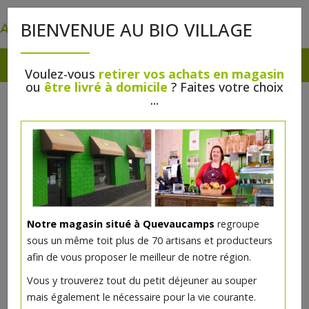
0
BIENVENUE AU BIO VILLAGE
Voulez-vous
retirer vos achats en magasin
ou
être livré à domicile
? Faites votre choix
...
Notre magasin situé à Quevaucamps
regroupe
sous un même toit plus de 70 artisans et producteurs
afin de vous proposer le meilleur de notre région.
Orangettes sachet 125g
Vous y trouverez tout du petit déjeuner au souper
mais également le nécessaire pour la vie courante.
6.5€/pc