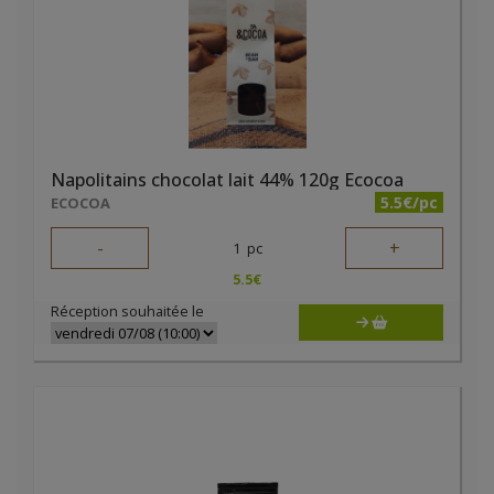
Napolitains chocolat lait 44% 120g Ecocoa
5.5€/pc
ECOCOA
-
+
1
pc
5.5
€
Réception souhaitée le