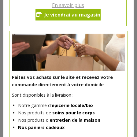
En savoir plus
Ce produit est indisponible pour le moment.
Je viendrai au magasin
DANS LA MÊME CATÉGORIE ...
Faites vos achats sur le site et recevez votre
commande directement à votre domicile
Sont disponibles à la livraison :
Notre gamme d'
épicerie locale/bio
Nos produits de
soins pour le corps
Nos produits d'
entretien de la maison
Nos paniers cadeaux
Chocolat lait 40% noisettes entières bio 100g Pauline
4.97€/pc
VAJRA