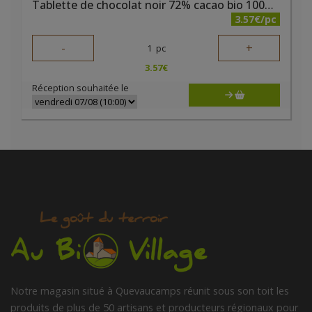
Tablette de chocolat noir 72% cacao bio 100g Elibio
3.57€/pc
-
+
1
pc
3.57
€
Réception souhaitée le
Notre magasin situé à Quevaucamps réunit sous son toit les
produits de plus de 50 artisans et producteurs régionaux pour