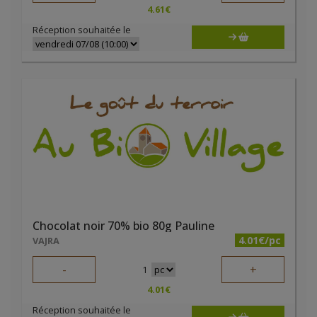
4.61
€
Réception souhaitée le
Chocolat noir 70% bio 80g Pauline
4.01€/pc
VAJRA
-
+
1
4.01
€
Réception souhaitée le