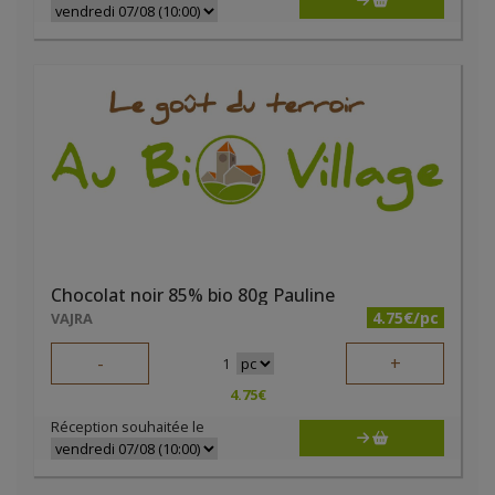
Chocolat noir 85% bio 80g Pauline
4.75€/pc
VAJRA
-
+
1
4.75
€
Réception souhaitée le