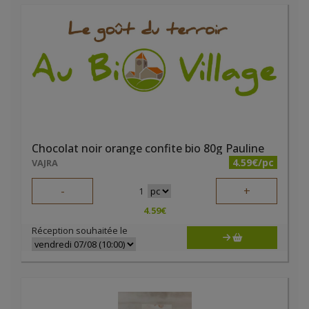
Chocolat noir orange confite bio 80g Pauline
4.59€/pc
VAJRA
-
+
1
4.59
€
Réception souhaitée le