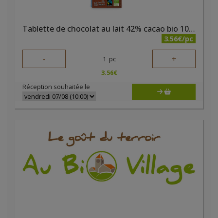
Tablette de chocolat au lait 42% cacao bio 100g Elibio
3.56€/pc
-
+
1
pc
3.56
€
Réception souhaitée le