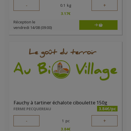
-
+
0.1
kg
3.17
€
Réception le
vendredi 14/08 (09:00)
Fauchy à tartiner échalote ciboulette 150g
3.84€/pc
FERME PECQUEREAU
-
+
1
pc
3.84
€