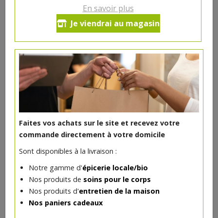
En savoir plus
Ce produit est indisponible pour le moment.
Je viendrai au magasin
DANS LA MÊME CATÉGORIE ...
Faites vos achats sur le site et recevez votre
commande directement à votre domicile
Sont disponibles à la livraison :
Notre gamme d'
épicerie locale/bio
Nos produits de
soins pour le corps
Nos produits d'
entretien de la maison
Nos paniers cadeaux
Bergeval fleuri bio 300g brebis
34.68€/kg