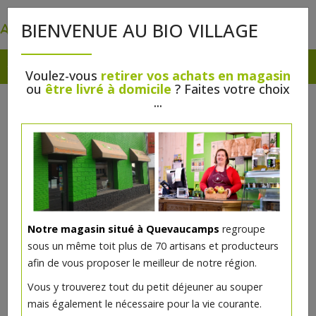
0
BIENVENUE AU BIO VILLAGE
Voulez-vous
retirer vos achats en magasin
ou
être livré à domicile
? Faites votre choix
...
Notre magasin situé à Quevaucamps
regroupe
sous un même toit plus de 70 artisans et producteurs
afin de vous proposer le meilleur de notre région.
Fauchy frais papaye 100g
Vous y trouverez tout du petit déjeuner au souper
mais également le nécessaire pour la vie courante.
3.35€/pc