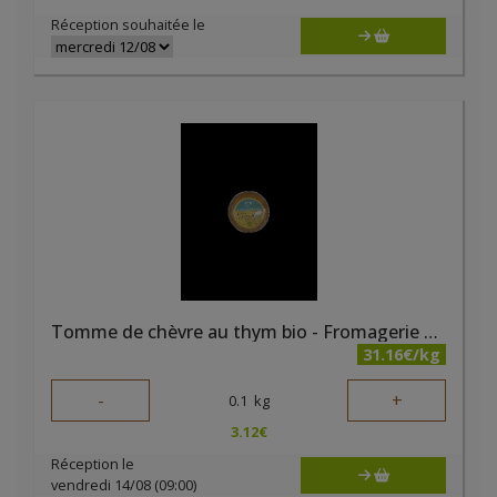
Réception souhaitée le
Tomme de chèvre au thym bio - Fromagerie du Bairsoû
31.16€/kg
-
+
0.1
kg
3.12
€
Réception le
vendredi 14/08 (09:00)