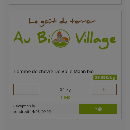
Tomme de chèvre De Volle Maan bio
29.39€/kg
-
+
0.1
kg
2.94
€
Réception le
vendredi 14/08 (09:00)