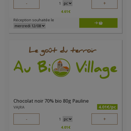
-
+
1
4.61
€
Réception souhaitée le
Chocolat noir 70% bio 80g Pauline
4.01€/pc
VAJRA
-
+
1
4.01
€