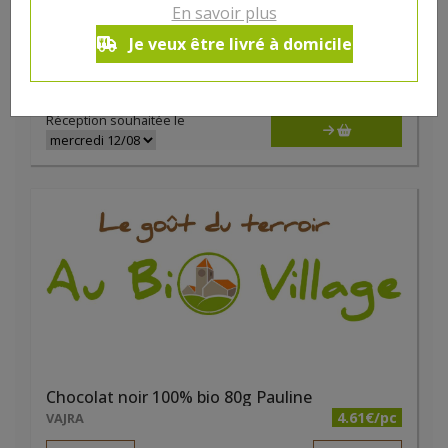
Chocolat lait 40% noisettes entières bio 100g Pauline
En savoir plus
4.97€/pc
VAJRA
Je veux être livré à domicile
-
+
1
4.97
€
Réception souhaitée le
Chocolat noir 100% bio 80g Pauline
4.61€/pc
VAJRA