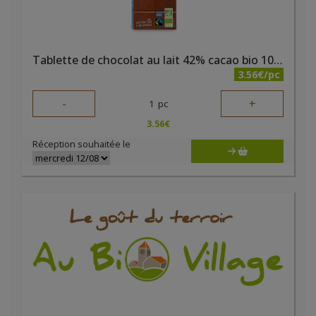
Tablette de chocolat au lait 42% cacao bio 100g Elibio
3.56€/pc
-
+
1
pc
3.56
€
Réception souhaitée le