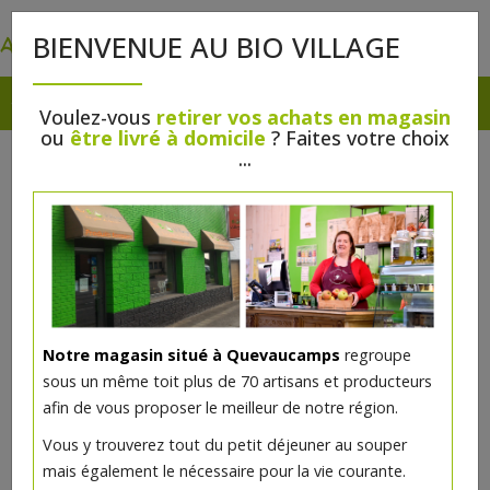
0
BIENVENUE AU BIO VILLAGE
Voulez-vous
retirer vos achats en magasin
ou
être livré à domicile
? Faites votre choix
...
Notre magasin situé à Quevaucamps
regroupe
sous un même toit plus de 70 artisans et producteurs
afin de vous proposer le meilleur de notre région.
Figurine Saint Nicolas 20 cm
Vous y trouverez tout du petit déjeuner au souper
chocolat noir 2025
mais également le nécessaire pour la vie courante.