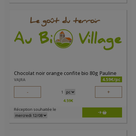
Chocolat noir orange confite bio 80g Pauline
4.59€/pc
VAJRA
-
+
1
4.59
€
Réception souhaitée le