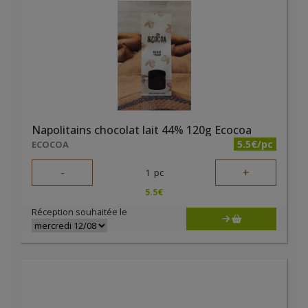
Napolitains chocolat lait 44% 120g Ecocoa
5.5€/pc
ECOCOA
-
+
1
pc
5.5
€
Réception souhaitée le