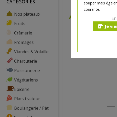
CATEGORIES
souper mais égalem
courante.
Nos plateaux
En
Fruits
Je vi
Crèmerie
Fromages
Viandes & Volailles
Charcuterie
Poissonnerie
Végétariens
Epicerie
Plats traiteur
Boulangerie / Pâtisserie