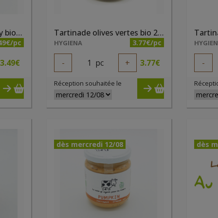
Tartinade mangue curry bio 180g
Tartinade olives vertes bio 200ml
49€/pc
3.77€/pc
HYGIENA
HYGIE
3.49
€
-
1
pc
+
3.77
€
-
Réception souhaitée le
Récepti
dès mercredi 12/08
dès m