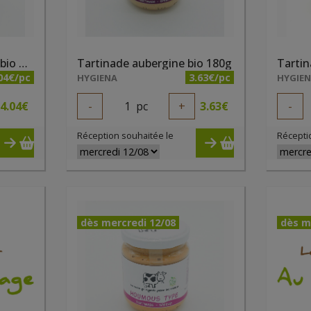
Tartinade ananas coco bio 190g
Tartinade aubergine bio 180g
Tartin
04€/pc
3.63€/pc
HYGIENA
HYGIE
4.04
€
-
1
pc
+
3.63
€
-
Réception souhaitée le
Récepti
dès mercredi 12/08
dès m