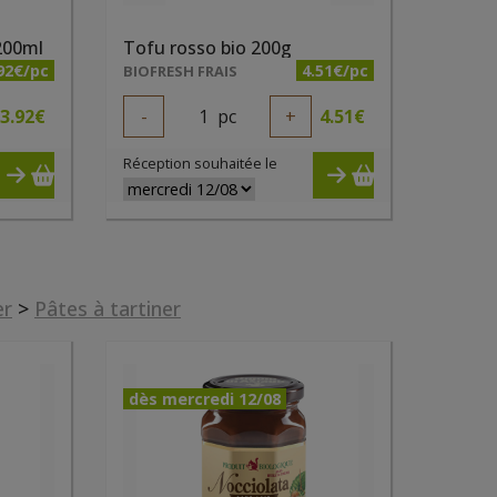
200ml
Tofu rosso bio 200g
92€/pc
4.51€/pc
BIOFRESH FRAIS
3.92
€
-
1
pc
+
4.51
€
Réception souhaitée le
er
>
Pâtes à tartiner
dès mercredi 12/08