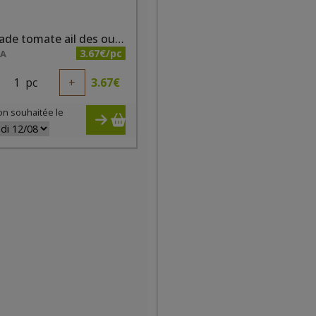
Tartinade tomate ail des ours bio 200 ml
3.67€/pc
NA
1
pc
+
3.67
€
on souhaitée le