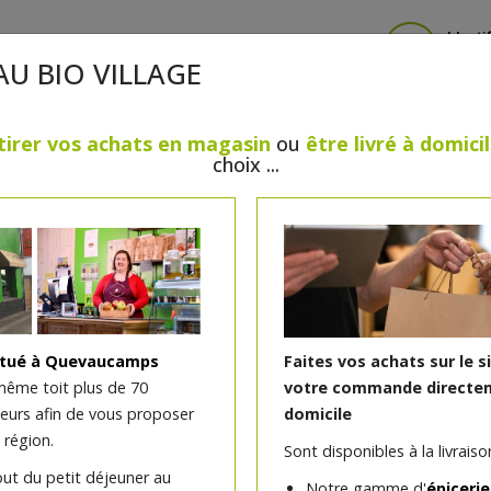
Identi
AU BIO VILLAGE
tirer vos achats en magasin
ou
être livré à domici
choix ...
CRÈMERIE
FROMAGES
VIANDES & VOLAILLES
BOULANGERIE / PÂTISSERIE
SANS GLUTEN, SANS LAC
PS
BEAUTÉ
HUILES ESSENTIELLES
MAISON
itué à Quevaucamps
Faites vos achats sur le s
même toit plus de 70
votre commande directem
teurs afin de vous proposer
domicile
Tofu fumé bio 200g Hob
 région.
Sont disponibles à la livraison
out du petit déjeuner au
Notre gamme d'
épicerie