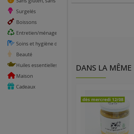
Sans gluten, sans lactose, ...
Surgelés
Boissons
Entretien/ménage
Soins et hygiène du corps
Beauté
Huiles essentielles
DANS LA MÊME 
Maison
Cadeaux
dès mercredi 12/08