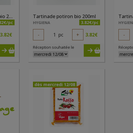
Tartinade paprika chili bio 200ml
Tartinade potiron bio 200ml
82€/pc
3.82€/pc
HYGIENA
HYGIE
3.82
€
-
1
pc
+
3.82
€
-
Réception souhaitée le
Récepti
dès mercredi 12/08