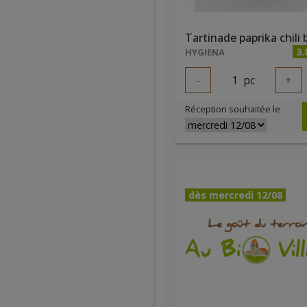
3.
HYGIENA
-
1
pc
+
Réception souhaitée le
dès mercredi 12/08