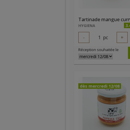
3.
HYGIENA
-
1
pc
+
Réception souhaitée le
dès mercredi 12/08