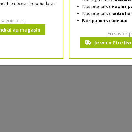
ent le nécessaire pour la vie
Nos produits de
soins p
-
1
+
Nos produits d'
entretie
Réception souhaitée le
 savoir plus
Nos paniers cadeaux
endrai au magasin
En savoir p
Je veux être liv