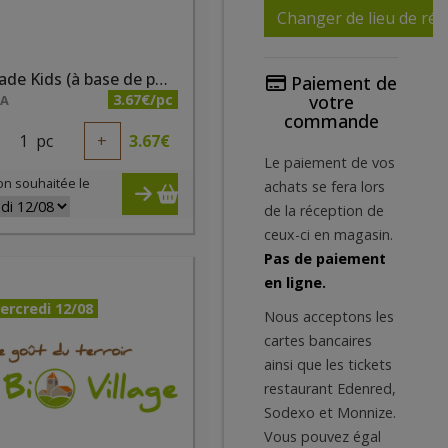
Changer de lieu de réc
Tartinade Kids (à base de pomme, carotte et tomate) bio 190 g
Paiement de
3.67€/pc
votre
NA
commande
1
pc
+
3.67
€
Le paiement de vos
on souhaitée le
achats se fera lors
de la réception de
ceux-ci en magasin.
Pas de paiement
en ligne.
ercredi 12/08
Nous acceptons les
cartes bancaires
ainsi que les tickets
restaurant Edenred,
Sodexo et Monnize.
Vous pouvez égal