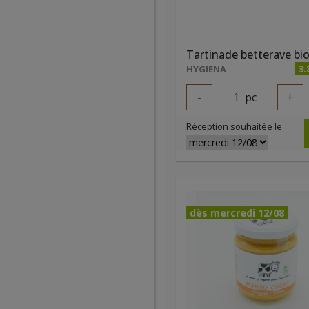
Tartinade betterave bi
3.
HYGIENA
-
1
pc
+
Réception souhaitée le
dès mercredi 12/08