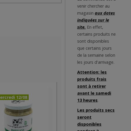
venir chercher au
magasin
aux dates
indiquées sur le
site.
En effet,
certains produits ne
sont disponibles
que certains jours
de la semaine selon
les jours d'arrivage.
Attention: les
produits frais
sont à retirer
avant le samedi
ercredi 12/08
13 heures
.
Les produits secs
seront
disponibles