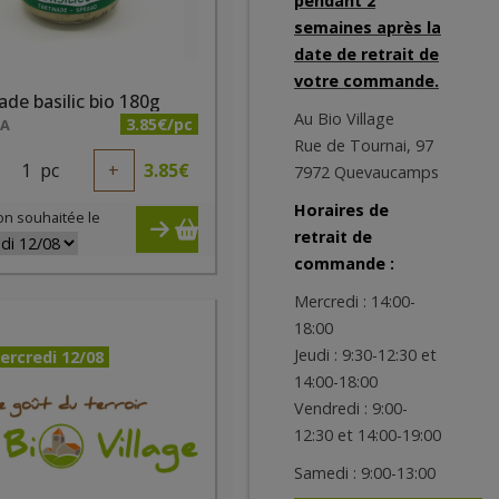
pendant 2
semaines après la
date de retrait de
votre commande.
ade basilic bio 180g
Au Bio Village
3.85€/pc
NA
Rue de Tournai, 97
1
pc
+
3.85
€
7972 Quevaucamps
Horaires de
on souhaitée le
retrait de
commande :
Mercredi : 14:00-
18:00
Jeudi : 9:30-12:30 et
ercredi 12/08
14:00-18:00
Vendredi : 9:00-
12:30 et 14:00-19:00
Samedi : 9:00-13:00