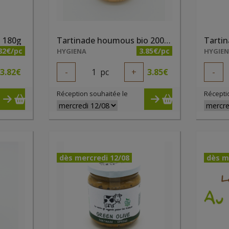
o 180g
Tartinade houmous bio 200ml
82€/pc
3.85€/pc
HYGIENA
HYGIE
3.82
€
-
1
pc
+
3.85
€
-
Réception souhaitée le
Récepti
dès mercredi 12/08
dès m