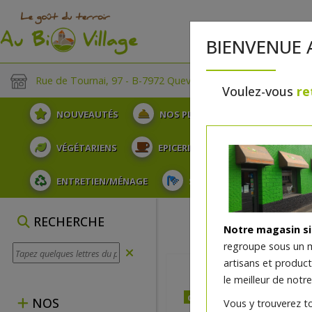
BIENVENUE 
Rue de Tournai, 97 - B-7972 Quevaucamps
Voulez-vous
re
NOUVEAUTÉS
NOS PLATEAUX
FRUITS
VÉGÉTARIENS
EPICERIE
PLATS TRAITEUR
ENTRETIEN/MÉNAGE
SOINS ET HYGIÈNE DU COR
RECHERCHE
Notre magasin s
regroupe sous un 
artisans et produc
le meilleur de notre
dès mercredi 12/08
NOS
Vous y trouverez t