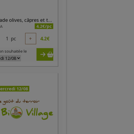
Tartinade olives, câpres et tomates bio 200ml
4.2€/pc
NA
1
pc
+
4.2
€
on souhaitée le
ercredi 12/08