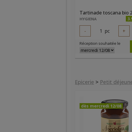
Tartinade toscana bio 
3.
HYGIENA
-
1
pc
+
Réception souhaitée le
Epicerie
>
Petit déjeun
dès mercredi 12/08