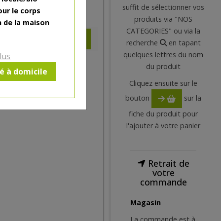
suffit de sélectionner vos
our le corps
3.4
€
produits via "NOS
n de la maison
CATEGORIES" ou via la
recherche
en tapant
quelques lettres du nom
lus
du produit
ré à domicile
Cliquez ensuite sur le
bouton
sur la
fiche du produit pour
l'ajouter à votre panier
Retrait de
votre
commande
Magasin
La commande est à