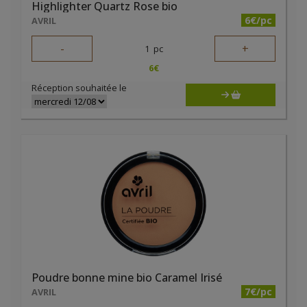
Highlighter Quartz Rose bio
6€/pc
AVRIL
-
+
1
pc
6
€
Réception souhaitée le
Poudre bonne mine bio Caramel Irisé
7€/pc
AVRIL