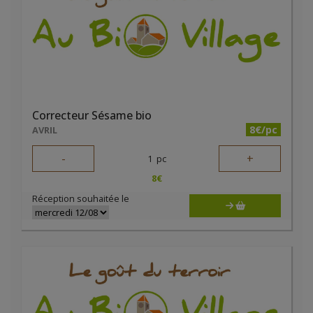
Correcteur Sésame bio
8€/pc
AVRIL
-
+
1
pc
8
€
Réception souhaitée le