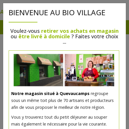
0
BIENVENUE AU BIO VILLAGE
Voulez-vous
retirer vos achats en magasin
ou
être livré à domicile
? Faites votre choix
...
Notre magasin situé à Quevaucamps
regroupe
Blush Rose praliné irisé bio
sous un même toit plus de 70 artisans et producteurs
afin de vous proposer le meilleur de notre région.
6€/pc
Vous y trouverez tout du petit déjeuner au souper
mais également le nécessaire pour la vie courante.
Ce produit est indisponible pour le moment.