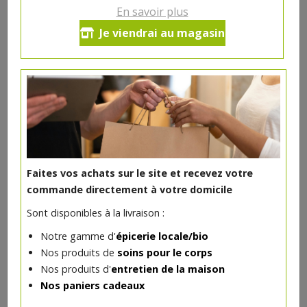
En savoir plus
Je viendrai au magasin
DANS LA MÊME CATÉGORIE ...
Faites vos achats sur le site et recevez votre
commande directement à votre domicile
Sont disponibles à la livraison :
Notre gamme d'
épicerie locale/bio
Nos produits de
soins pour le corps
Blush Pêche Rosé bio
Nos produits d'
entretien de la maison
6€/pc
AVRIL
Nos paniers cadeaux
-
+
1
pc