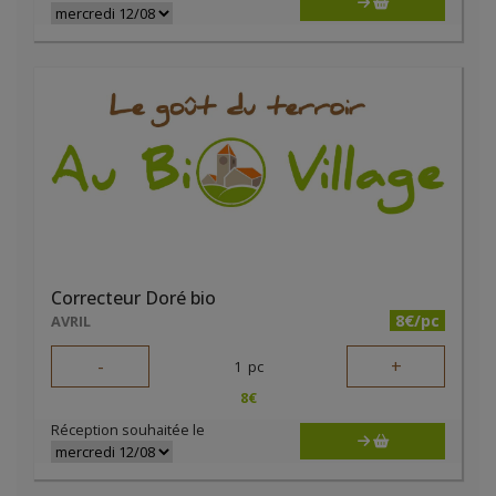
Correcteur Doré bio
8€/pc
AVRIL
-
+
1
pc
8
€
Réception souhaitée le