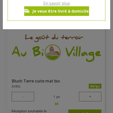
En savoir plus
6
€
Je veux être livré à domicile
Réception souhaitée le
Blush Terre cuite mat bio
6€/pc
AVRIL
-
+
1
pc
6
€
Réception souhaitée le