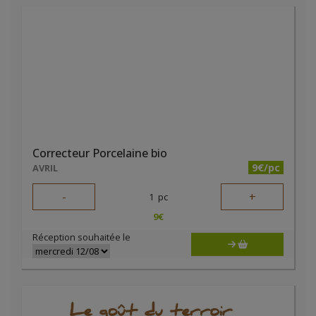
Correcteur Porcelaine bio
9€/pc
AVRIL
-
+
1
pc
9
€
Réception souhaitée le