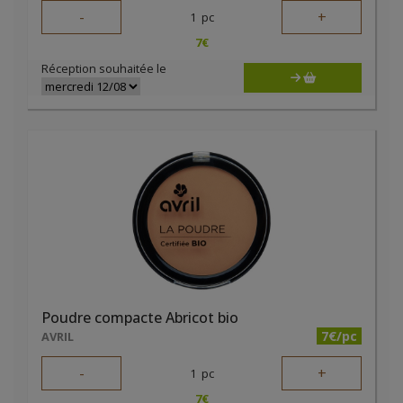
-
+
1
pc
7
€
Réception souhaitée le
Poudre compacte Abricot bio
7€/pc
AVRIL
-
+
1
pc
7
€