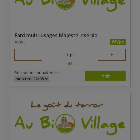
Fard multi-usages Majesté irisé bio
6€/pc
AVRIL
-
+
1
pc
6
€
Réception souhaitée le