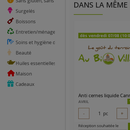
Sans gluten, sans lactose, ...
DANS LA MÊME 
Surgelés
Boissons
Entretien/ménage
dès vendredi 07/08 (10:0
Soins et hygiène du corps
Beauté
Huiles essentielles
Maison
Cadeaux
AVRIL
-
1
pc
+
Réception souhaitée le