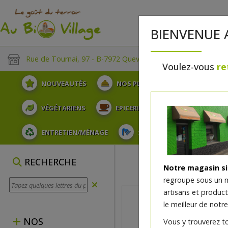
BIENVENUE 
Rue de Tournai, 97 - B-7972 Quevaucamps
Voulez-vous
re
NOUVEAUTÉS
NOS PLATEAUX
FRUITS
VÉGÉTARIENS
EPICERIE
PLATS TRAITEUR
ENTRETIEN/MÉNAGE
SOINS ET HYGIÈNE DU COR
RECHERCHE
Notre magasin s
regroupe sous un 
artisans et produc
le meilleur de notre
NOS
Vous y trouverez t