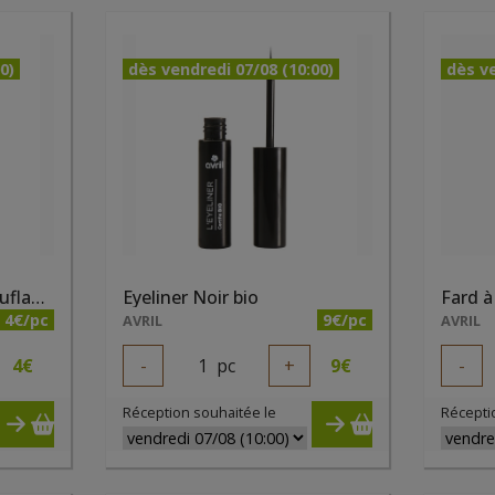
0)
dès vendredi 07/08 (10:00)
dès ve
Crayon yeux Vert Camouflage bio
Eyeliner Noir bio
4€/pc
9€/pc
AVRIL
AVRIL
4
€
-
1
pc
+
9
€
-
Réception souhaitée le
Récepti