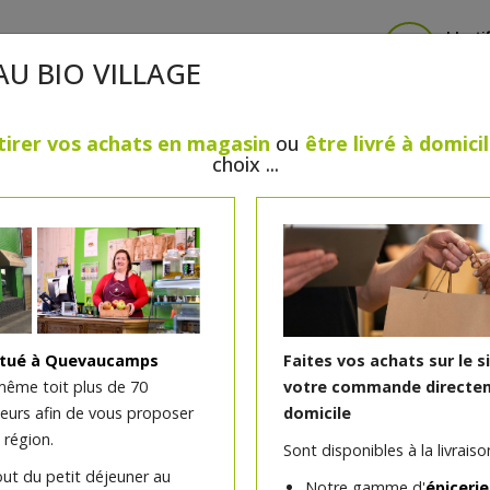
Identi
AU BIO VILLAGE
tirer vos achats en magasin
ou
être livré à domici
choix ...
CRÈMERIE
FROMAGES
VIANDES & VOLAILLES
BOULANGERIE / PÂTISSERIE
SANS GLUTEN, SANS LAC
PS
BEAUTÉ
HUILES ESSENTIELLES
MAISON
itué à Quevaucamps
Faites vos achats sur le s
même toit plus de 70
votre commande directem
teurs afin de vous proposer
domicile
Crayon sourcils Blond ce
 région.
Sont disponibles à la livraison
out du petit déjeuner au
Rien de plus important que les sourcils pour
Notre gamme d'
épicerie