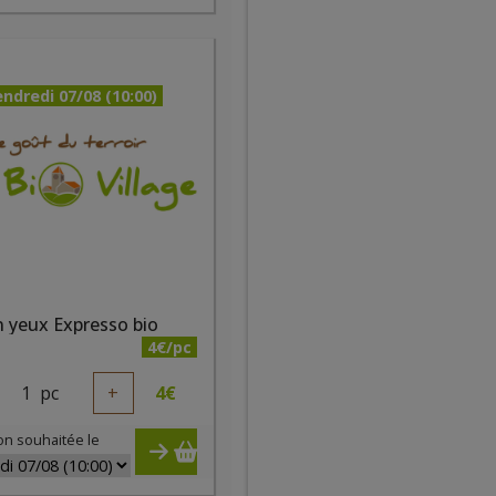
ndredi 07/08 (10:00)
 yeux Expresso bio
4€/pc
1
pc
+
4
€
on souhaitée le