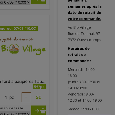
pendant 2
semaines après la
date de retrait de
votre commande.
Au Bio Village
ndredi 07/08 (10:00)
Rue de Tournai, 97
7972 Quevaucamps
Horaires de
retrait de
commande :
Mercredi : 14:00-
18:00
Crayon fard à paupières Taupe nacré bio
Jeudi : 9:30-12:30 et
5€/pc
14:00-18:00
Vendredi : 9:00-
1
pc
+
5
€
12:30 et 14:00-19:00
on souhaitée le
Samedi : 9:00-13:00