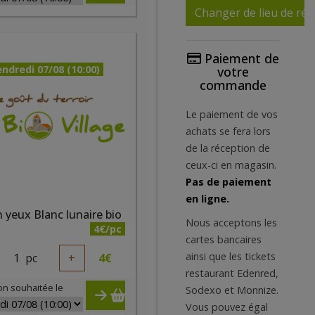
Changer de lieu de réc
Paiement de
ndredi 07/08 (10:00)
votre
commande
Le paiement de vos
achats se fera lors
de la réception de
ceux-ci en magasin.
Pas de paiement
en ligne.
 yeux Blanc lunaire bio
Nous acceptons les
4€/pc
cartes bancaires
ainsi que les tickets
1
pc
+
4
€
restaurant Edenred,
on souhaitée le
Sodexo et Monnize.
Vous pouvez égal