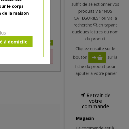
suffit de sélectionner vos
rcils certifié bio Avril vous
our le corps
produits via "NOS
récise pour un résultat
n de la maison
CATEGORIES" ou via la
recherche
en tapant
quelques lettres du nom
lus
du produit
ré à domicile
4€/pc
Cliquez ensuite sur le
le moment.
bouton
sur la
fiche du produit pour
l'ajouter à votre panier
Retrait de
votre
commande
Magasin
La commande est à