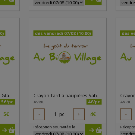
0)
dès vendredi 07/08 (10:00)
dès ve
Crayon fard à paupières Glacier nacré bio
Crayon fard à paupières Sahara nacré bio
5€/pc
4€/pc
AVRIL
AVRIL
5
€
-
1
pc
+
4
€
-
Réception souhaitée le
Récepti