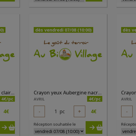
0)
dès vendredi 07/08 (10:00)
dès ve
Crayon sourcils Châtain clair bio
Crayon yeux Aubergine nacré bio
Crayon
4€/pc
4€/pc
AVRIL
AVRIL
4
€
-
1
pc
+
4
€
-
Réception souhaitée le
Récepti