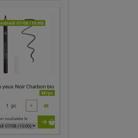
ndredi 07/08 (10:00)
 yeux Noir Charbon bio
4€/pc
1
pc
+
4
€
on souhaitée le