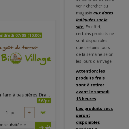
venir chercher au
magasin
aux dates
indiquées sur le
site.
En effet,
certains produits ne
ndredi 07/08 (10:00)
sont disponibles
que certains jours
de la semaine selon
les jours d'arrivage.
Attention: les
produits frais
sont à retirer
avant le samedi
Crayon fard à paupières Dragée nacré bio
13 heures
.
5€/pc
Les produits secs
1
pc
+
5
€
seront
disponibles
on souhaitée le