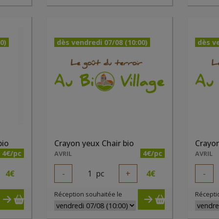
0)
dès vendredi 07/08 (10:00)
dès ve
bio
Crayon yeux Chair bio
Crayon
4€/pc
4€/pc
AVRIL
AVRIL
4
€
-
1
pc
+
4
€
-
Réception souhaitée le
Récepti