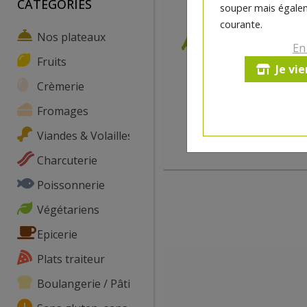
CATEGORIES
souper mais égalem
courante.
Nos plateaux
En
Fruits
Je vi
Crèmerie
Fromages
Viandes & Volailles
Charcuterie
Poissonnerie
Végétariens
Epicerie
Plats traiteur
Boulangerie / Pâtisserie