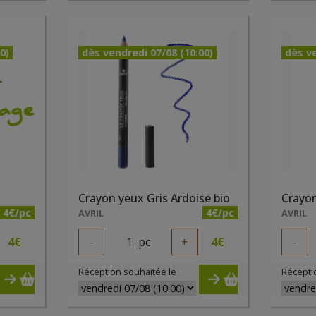
0)
dès vendredi 07/08 (10:00)
dès ve
Crayon yeux Gris Ardoise bio
Crayon
4€/pc
4€/pc
AVRIL
AVRIL
4
€
-
1
pc
+
4
€
-
Réception souhaitée le
Récepti