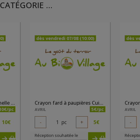
CATÉGORIE ...
0)
dès vendredi 07/08 (10:00)
dès ve
Anti cernes liquide Cannelle bio
Crayon fard à paupières Cuivré irisé bio
10€/pc
5€/pc
AVRIL
AVRIL
10
€
-
1
pc
+
5
€
-
Réception souhaitée le
Récepti