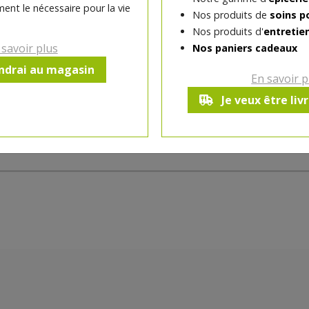
ent le nécessaire pour la vie
regard. Grâce à sa pointe fine, le crayon sou
Nos produits de
soins p
permet de dessiner une ligne de sourcils p
Nos produits d'
entretie
naturel et longue tenue.
 savoir plus
Nos paniers cadeaux
endrai au magasin
En savoir p
Fabriqué en France
Je veux être liv
Ce produit est indisponible pour 