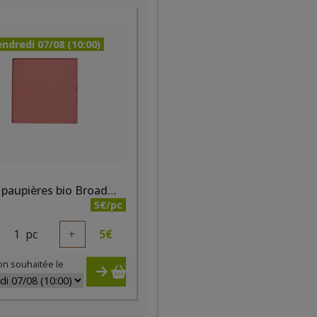
ndredi 07/08 (10:00)
Fard à paupières bio Broadway mat
5€/pc
1
pc
+
5
€
on souhaitée le