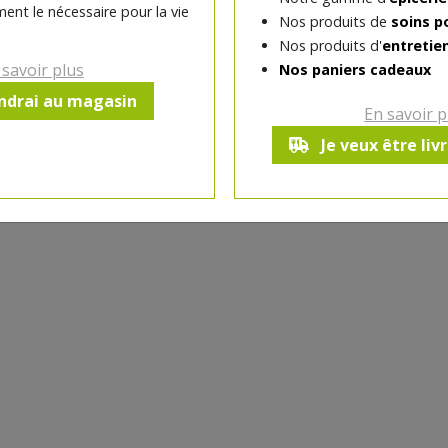
ent le nécessaire pour la vie
Nos produits de
soins p
-
1
pc
+
Nos produits d'
entretie
Réception souhaitée le
 savoir plus
Nos paniers cadeaux
endrai au magasin
En savoir p
Je veux être liv