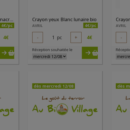
Crayon yeux Aubergine nacré bio
Crayon yeux Blanc lunaire bio
Crayon
4€/pc
4€/pc
AVRIL
AVRIL
4
€
-
1
pc
+
4
€
-
Réception souhaitée le
Récepti
dès mercredi 12/08
dès m