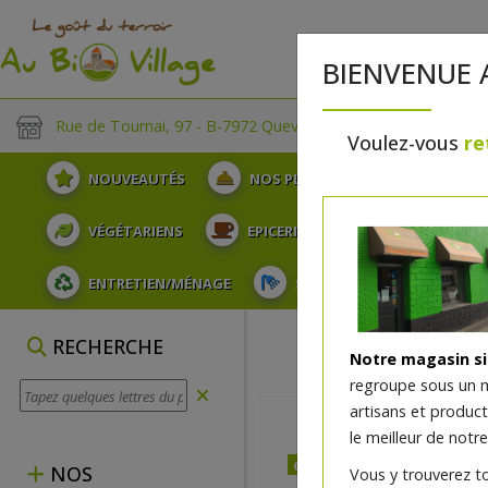
BIENVENUE 
Rue de Tournai, 97 - B-7972 Quevaucamps
Voulez-vous
re
NOUVEAUTÉS
NOS PLATEAUX
FRUITS
VÉGÉTARIENS
EPICERIE
PLATS TRAITEUR
ENTRETIEN/MÉNAGE
SOINS ET HYGIÈNE DU COR
RECHERCHE
Notre magasin s
regroupe sous un 
artisans et produc
le meilleur de notre
dès mercredi 12/08
NOS
Vous y trouverez t