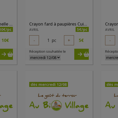
Anti cernes liquide Cannelle bio
Crayon fard à paupières Cuivré irisé bio
10€/pc
5€/pc
AVRIL
AVRIL
10
€
-
1
pc
+
5
€
-
Réception souhaitée le
Récepti
dès mercredi 12/08
dès m