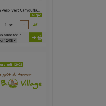
Crayon yeux Vert Camouflage bio
4€/pc
1
pc
+
4
€
on souhaitée le
ercredi 12/08