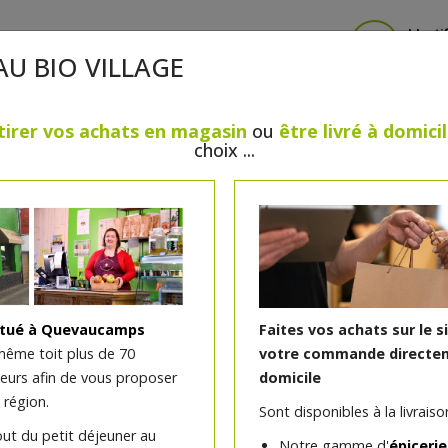
Identi
AU BIO VILLAGE
tirer vos achats en magasin
ou
être livré à domici
choix ...
CRÈMERIE
FROMAGES
VIANDES & VOLAILLES
BOULANGERIE / PÂTISSERIE
SANS GLUTEN, SANS LAC
PS
BEAUTÉ
HUILES ESSENTIELLES
MAISON
itué à Quevaucamps
Faites vos achats sur le s
même toit plus de 70
votre commande directem
teurs afin de vous proposer
domicile
Crayon fard à paupières 
 région.
Sont disponibles à la livraison
out du petit déjeuner au
Notre gamme d'
épicerie