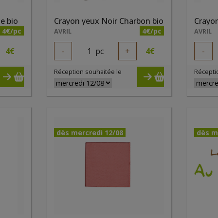
e bio
Crayon yeux Noir Charbon bio
4€/pc
4€/pc
AVRIL
AVRIL
4
€
-
1
pc
+
4
€
-
Réception souhaitée le
Récepti
dès mercredi 12/08
dès m