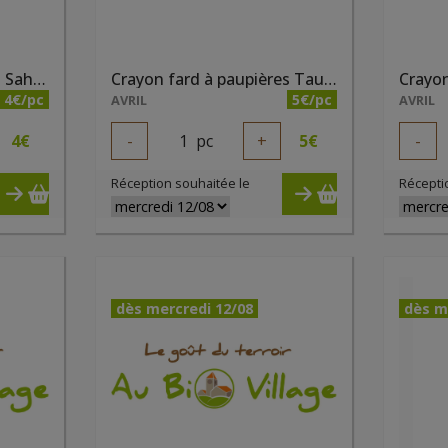
Crayon fard à paupières Sahara nacré bio
Crayon fard à paupières Taupe nacré bio
4€/pc
5€/pc
AVRIL
AVRIL
4
€
-
1
pc
+
5
€
-
Réception souhaitée le
Récepti
dès mercredi 12/08
dès m