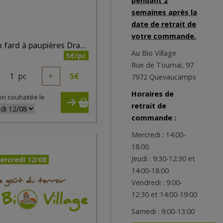
pendant 2
semaines après la
date de retrait de
votre commande.
Crayon fard à paupières Dragée nacré bio
Au Bio Village
5€/pc
Rue de Tournai, 97
1
pc
+
5
€
7972 Quevaucamps
Horaires de
on souhaitée le
retrait de
commande :
Mercredi : 14:00-
18:00
Jeudi : 9:30-12:30 et
ercredi 12/08
14:00-18:00
Vendredi : 9:00-
12:30 et 14:00-19:00
Samedi : 9:00-13:00