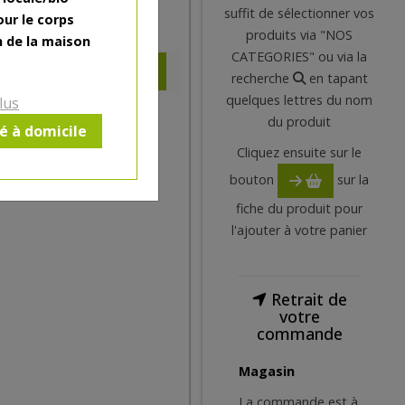
suffit de sélectionner vos
our le corps
5
€
produits via "NOS
n de la maison
CATEGORIES" ou via la
recherche
en tapant
quelques lettres du nom
lus
du produit
ré à domicile
Cliquez ensuite sur le
bouton
sur la
fiche du produit pour
l'ajouter à votre panier
Retrait de
votre
commande
Magasin
La commande est à