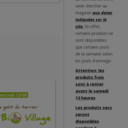
venir chercher au
magasin
aux dates
indiquées sur le
site.
En effet,
certains produits ne
sont disponibles
que certains jours
de la semaine selon
les jours d'arrivage.
Attention: les
produits frais
sont à retirer
avant le samedi
ercredi 12/08
13 heures
.
Les produits secs
seront
disponibles