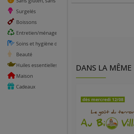
Sans gluten, sans lactose, ...
Surgelés
Boissons
Entretien/ménage
Soins et hygiène du corps
Beauté
Huiles essentielles
DANS LA MÊME 
Maison
Cadeaux
dès mercredi 12/08