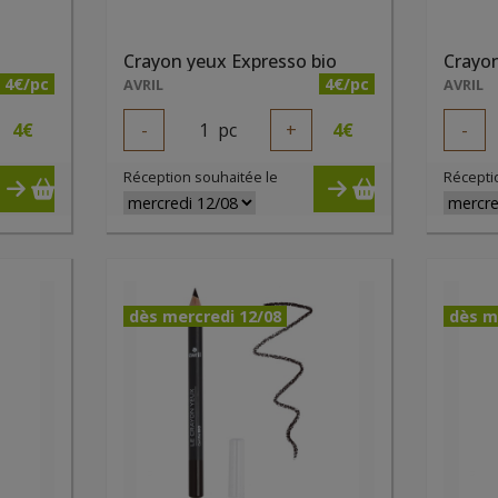
Crayon yeux Expresso bio
Crayon
4€/pc
4€/pc
AVRIL
AVRIL
4
€
-
1
pc
+
4
€
-
Réception souhaitée le
Récepti
dès mercredi 12/08
dès m