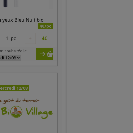
 yeux Bleu Nuit bio
4€/pc
1
pc
+
4
€
on souhaitée le
ercredi 12/08