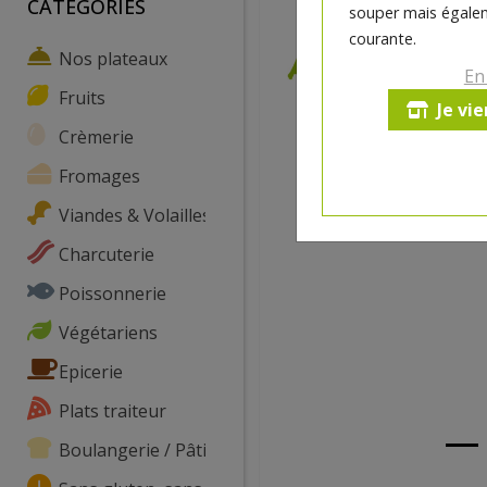
CATEGORIES
souper mais égalem
courante.
Nos plateaux
En
Fruits
Je vi
Crèmerie
Fromages
Viandes & Volailles
Charcuterie
Poissonnerie
Végétariens
Epicerie
Plats traiteur
Boulangerie / Pâtisserie