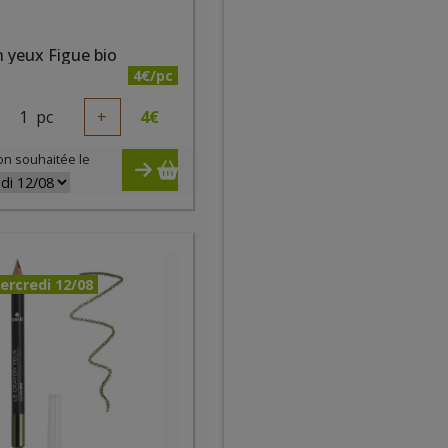
 yeux Figue bio
4€/pc
1
pc
+
4
€
on souhaitée le
ercredi 12/08