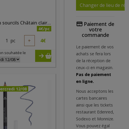
Changer de lieu de réc
Crayon sourcils Châtain clair bio
Paiement de
4€/pc
votre
commande
1
pc
+
4
€
Le paiement de vos
on souhaitée le
achats se fera lors
de la réception de
ceux-ci en magasin.
Pas de paiement
en ligne.
ercredi 12/08
Nous acceptons les
cartes bancaires
ainsi que les tickets
restaurant Edenred,
Sodexo et Monnize.
Vous pouvez égal