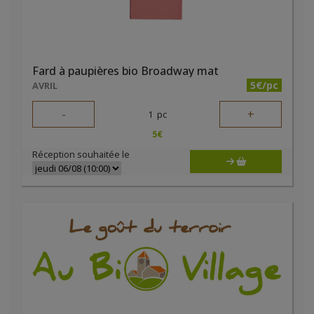
Fard à paupières bio Broadway mat
5€/pc
AVRIL
-
+
1
pc
5
€
Réception souhaitée le