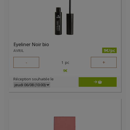
Eyeliner Noir bio
9€/pc
AVRIL
-
+
1
pc
9
€
Réception souhaitée le