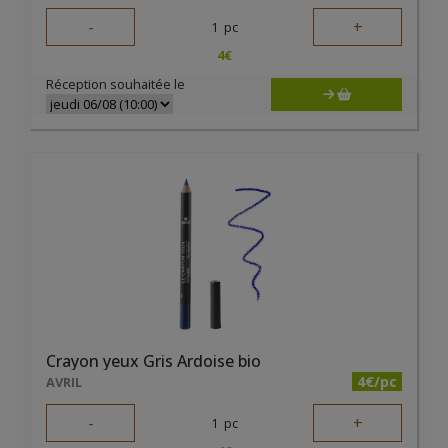
-
+
1
pc
4
€
Réception souhaitée le
Crayon yeux Gris Ardoise bio
4€/pc
AVRIL
-
+
1
pc