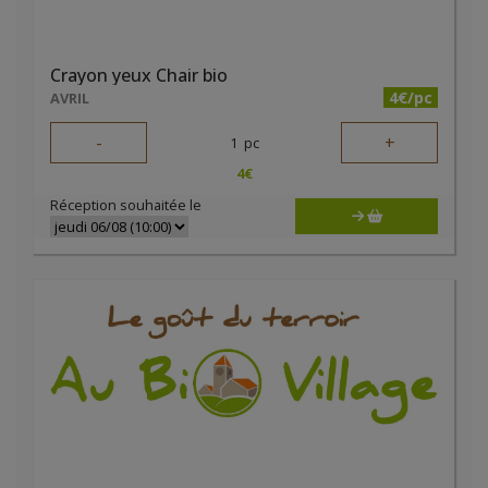
Crayon yeux Chair bio
4€/pc
AVRIL
-
+
1
pc
4
€
Réception souhaitée le