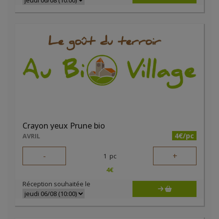
Crayon yeux Prune bio
4€/pc
AVRIL
-
+
1
pc
4
€
Réception souhaitée le