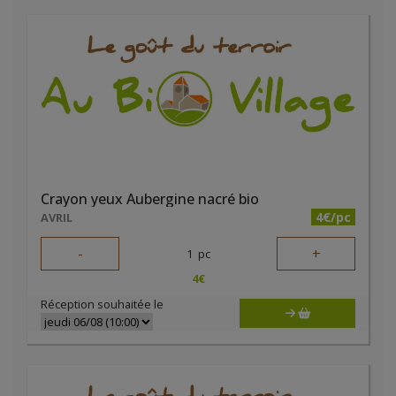
Crayon yeux Aubergine nacré bio
4€/pc
AVRIL
-
+
1
pc
4
€
Réception souhaitée le