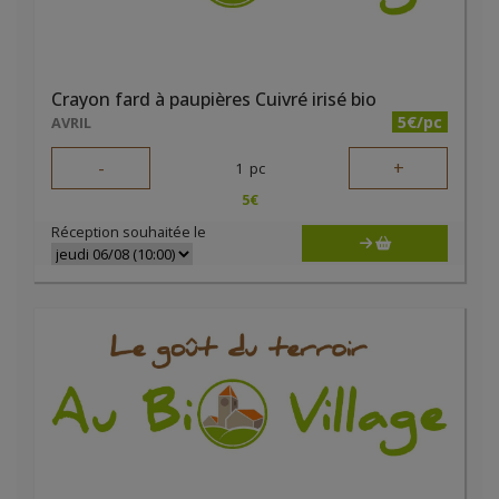
Crayon fard à paupières Cuivré irisé bio
5€/pc
AVRIL
-
+
1
pc
5
€
Réception souhaitée le