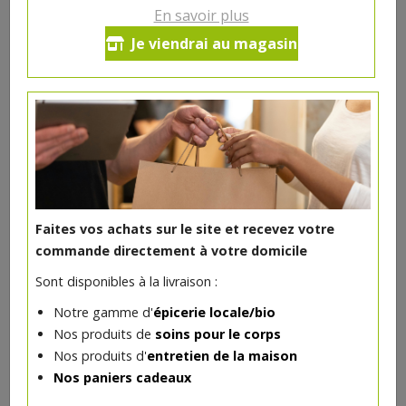
En savoir plus
Crayon fard à paupières Dragée
Je viendrai au magasin
nacré bio
5€/pc
-
+
1
pc
5
€
Réception souhaitée le
Faites vos achats sur le site et recevez votre
commande directement à votre domicile
Sont disponibles à la livraison :
DANS LA MÊME CATÉGORIE ...
Notre gamme d'
épicerie locale/bio
Nos produits de
soins pour le corps
Nos produits d'
entretien de la maison
Nos paniers cadeaux