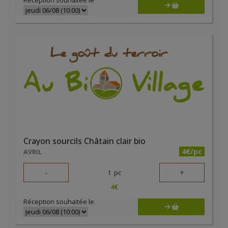
Réception souhaitée le
Crayon sourcils Châtain clair bio
4€/pc
AVRIL
-
+
1
pc
4
€
Réception souhaitée le