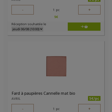
-
+
1
pc
5
€
Réception souhaitée le
Fard à paupières Cannelle mat bio
5€/pc
AVRIL
-
+
1
pc