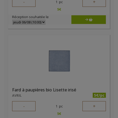
-
+
1
pc
5
€
Réception souhaitée le
Fard à paupières bio Lisette irisé
5€/pc
AVRIL
-
+
1
pc
5
€