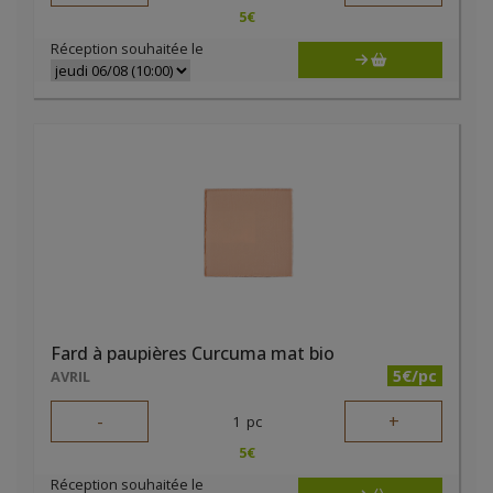
5
€
Réception souhaitée le
Fard à paupières Curcuma mat bio
5€/pc
AVRIL
-
+
1
pc
5
€
Réception souhaitée le