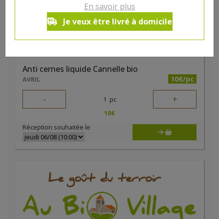
En savoir plus
Je veux être livré à domicile
Anti cernes liquide Cannelle bio
10€/pc
AVRIL
-
+
1
pc
10
€
Réception souhaitée le