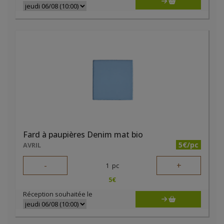
Fard à paupières Denim mat bio
5€/pc
AVRIL
-
+
1
pc
5
€
Réception souhaitée le