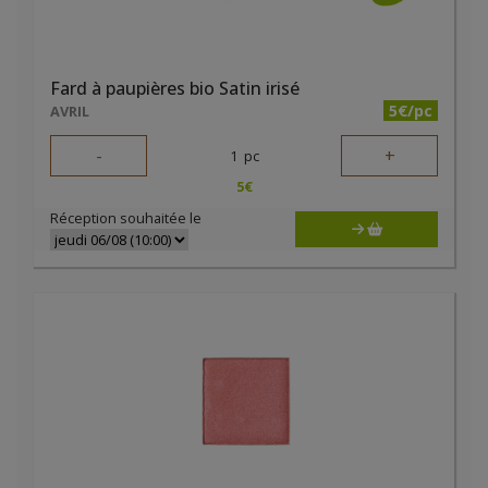
Fard à paupières bio Satin irisé
5€/pc
AVRIL
-
+
1
pc
5
€
Réception souhaitée le