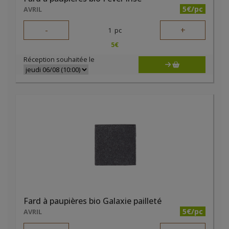
5€/pc
AVRIL
-
+
1
pc
5
€
Réception souhaitée le
Fard à paupières bio Galaxie pailleté
5€/pc
AVRIL