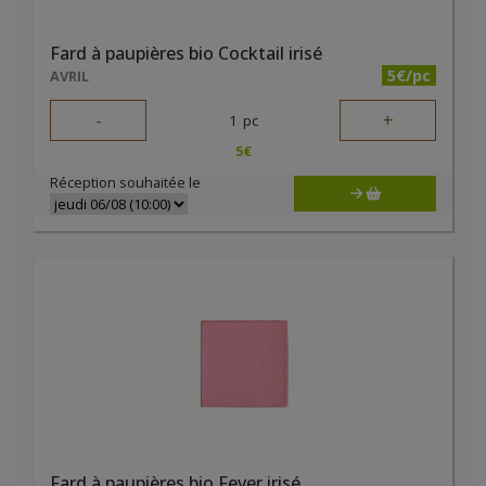
Fard à paupières bio Cocktail irisé
5€/pc
AVRIL
-
+
1
pc
5
€
Réception souhaitée le
Fard à paupières bio Fever irisé