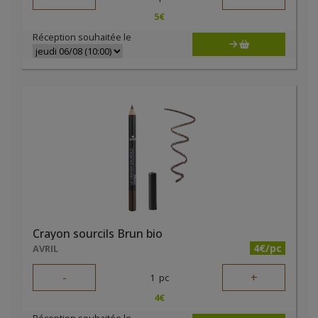
5
€
Réception souhaitée le
Crayon sourcils Brun bio
4€/pc
AVRIL
-
+
1
pc
4
€