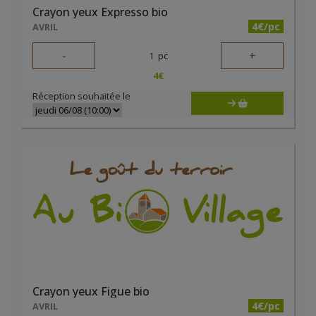
Crayon yeux Expresso bio
4€/pc
AVRIL
-
+
1
pc
4
€
Réception souhaitée le
Crayon yeux Figue bio
4€/pc
AVRIL