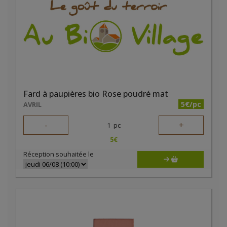
Fard à paupières bio Rose poudré mat
5€/pc
AVRIL
-
+
1
pc
5
€
Réception souhaitée le