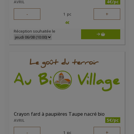
4€/pc
AVRIL
-
+
1
pc
4
€
Réception souhaitée le
Crayon fard à paupières Taupe nacré bio
5€/pc
AVRIL
-
+
1
pc