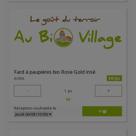
Fard à paupières bio Rose Gold irisé
5€/pc
AVRIL
-
+
1
pc
5
€
Réception souhaitée le