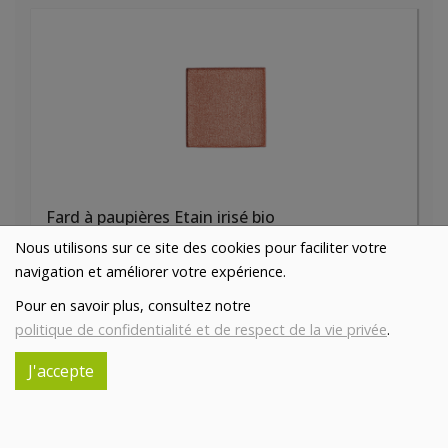
Fard à paupières Etain irisé bio
5€/pc
AVRIL
Nous utilisons sur ce site des cookies pour faciliter votre
navigation et améliorer votre expérience.
-
+
1
pc
Pour en savoir plus, consultez notre
5
€
politique de confidentialité et de respect de la vie privée
.
Réception souhaitée le
J'accepte