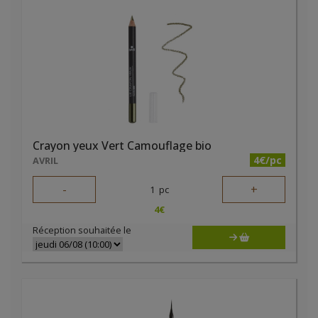
Crayon yeux Vert Camouflage bio
4€/pc
AVRIL
-
+
1
pc
4
€
Réception souhaitée le