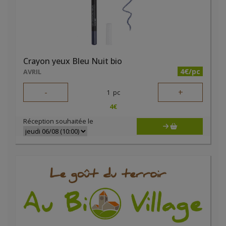
Crayon yeux Bleu Nuit bio
4€/pc
AVRIL
-
+
1
pc
4
€
Réception souhaitée le