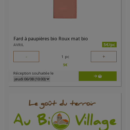
Fard à paupières bio Roux mat bio
5€/pc
AVRIL
-
+
1
pc
5
€
Réception souhaitée le