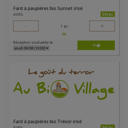
Fard à paupières bio Sunset irisé
5€/pc
AVRIL
-
+
1
pc
5
€
Réception souhaitée le
Fard à paupières bio Trésor irisé
5€/pc
AVRIL