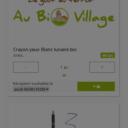
Crayon yeux Blanc lunaire bio
4€/pc
AVRIL
-
+
1
pc
4
€
Réception souhaitée le